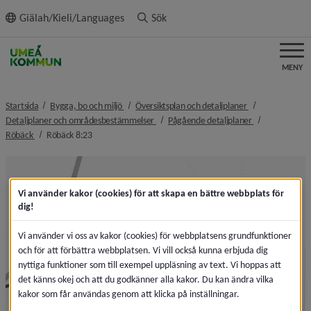
ll innehållet
Giälah/Kieli/Languages
Sök
MENY
nivå i brödsmulenavigeringen
nivå i brödsmule
Startsida
Bygga, bo och miljö
Översiktsplan och detaljplaner
nivå i brödsmulenavigeringen
nivå i brödsmul
Detaljplaner och områdesbestämmelser
Pågående detaljplaner
nivå i brödsmulenavigeringen
nivå i brödsmulenavigeringen
Röbäck
Röbäck 8:23
Vi använder kakor (cookies) för att skapa en bättre webbplats för
dig!
Vi använder vi oss av kakor (cookies) för webbplatsens grundfunktioner
och för att förbättra webbplatsen. Vi vill också kunna erbjuda dig
nyttiga funktioner som till exempel uppläsning av text. Vi hoppas att
det känns okej och att du godkänner alla kakor. Du kan ändra vilka
kakor som får användas genom att klicka på inställningar.