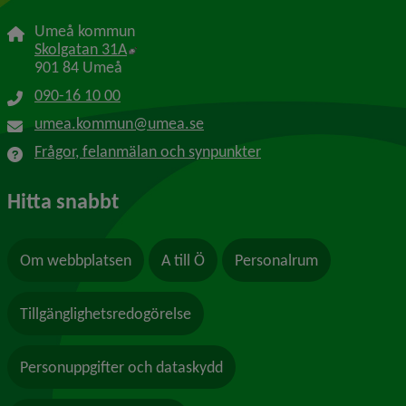
Umeå kommun
Länk till annan webbplats, öppnas i nytt f
Skolgatan 31A
901 84 Umeå
090-16 10 00
umea.kommun@umea.se
Frågor, felanmälan och synpunkter
Hitta snabbt
Om webbplatsen
A till Ö
Personalrum
Tillgänglighetsredogörelse
Personuppgifter och dataskydd