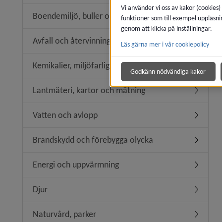
Vi använder vi oss av kakor (cookies)
Boendemiljö, buller och luftkvalitet
funktioner som till exempel uppläsni
Undermeny
genom att klicka på inställningar.
Avfall och återvinning
Läs gärna mer i vår cookiepolicy
Undermeny
Kemikalier, miljöfarlig verksamhet
Undermeny
Godkänn nödvändiga kakor
Lantmäteri, kartor och mätning
Undermen
Vatten och avlopp
Undermen
Brandskydd och förebygga olycka
Undermen
Energi och uppvärmning
Undermen
Djur
Undermen
Naturvård, parker
Undermen