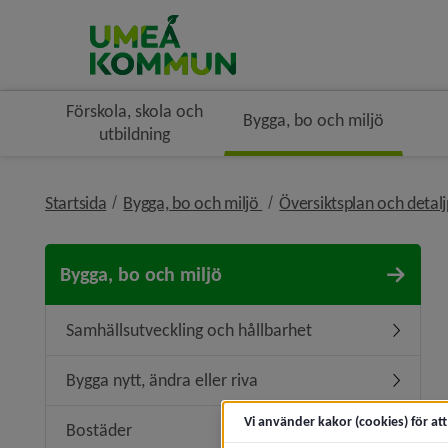
Förskola, skola och
Bygga, bo och miljö
utbildning
nivå i brödsmulenavigerin
Startsida
Bygga, bo och miljö
Översiktsplan och detal
Bygga, bo och miljö
Samhällsutveckling och hållbarhet
Undermen
Bygga nytt, ändra eller riva
Undermeny
Vi använder kakor (cookies) för at
Bostäder
Undermen