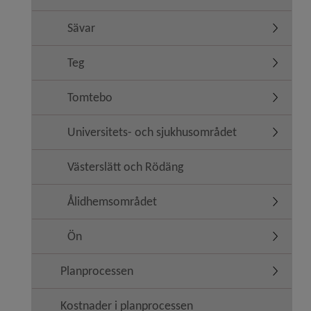
Sävar
Undermen
Teg
Undermen
Tomtebo
Undermen
Universitets- och sjukhusområdet
Undermen
Västerslätt och Rödäng
Ålidhemsområdet
Undermen
Ön
Undermen
Planprocessen
Undermen
Kostnader i planprocessen