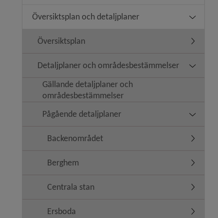
Översiktsplan och detaljplaner
Undermeny
Översiktsplan
Undermen
Detaljplaner och områdesbestämmelser
Undermen
Gällande detaljplaner och
områdesbestämmelser
Pågående detaljplaner
Undermen
Backenområdet
Undermen
Berghem
Undermen
Centrala stan
Undermen
Ersboda
Undermen