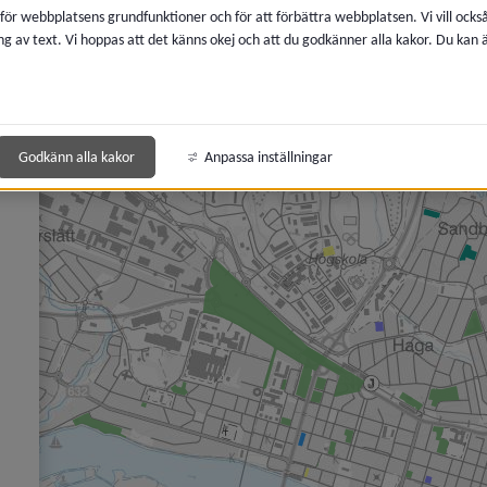
 för webbplatsens grundfunktioner och för att förbättra webbplatsen. Vi vill ocks
ng av text. Vi hoppas att det känns okej och att du godkänner alla kakor. Du kan
 för Boendemiljö, buller och luftkvalitet
 för Avfall och återvinning
 för Kemikalier, miljöfarlig verksamhet
Godkänn alla kakor
Anpassa inställningar
y för Lantmäteri, kartor och mätning
y för Vatten och avlopp
y för Brandskydd och förebygga olycka
y för Energi och uppvärmning
y för Djur
y för Naturvård, parker