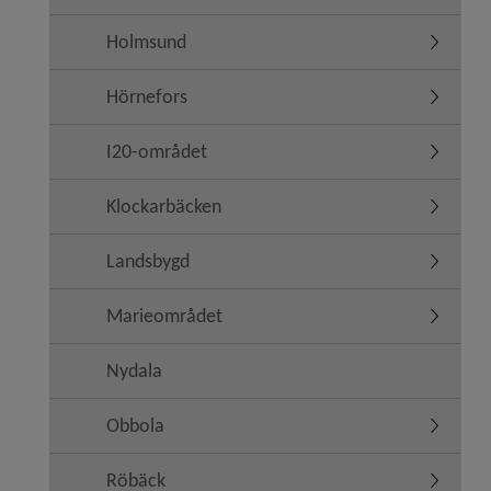
Holmsund
Undermen
Hörnefors
Undermen
I20-området
Undermen
Klockarbäcken
Undermen
Landsbygd
Undermen
Marieområdet
Undermen
Nydala
Obbola
Undermen
Röbäck
Undermen