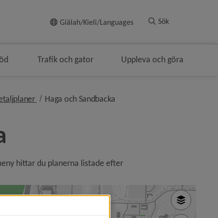
Till innehållet
Sök
Giälah/Kieli/Languages
töd
Trafik och gator
Uppleva och göra
lenavigeringen
nivå i brödsmulenavigeringen
nivå i brödsmulenavigeringen
taljplaner
Haga och Sandbacka
a
eny hittar du planerna listade efter 