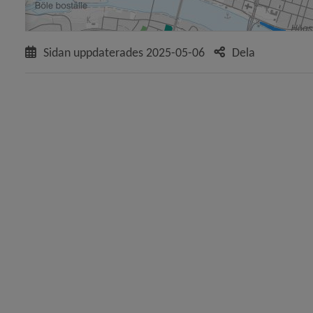
 för Översiktsplan och detaljplaner
Sidan uppdaterades
2025-05-06
Dela
y för Översiktsplan
y för Detaljplaner och områdesbestämmelser
y för Pågående detaljplaner
y för Backenområdet
y för Berghem
y för Centrala stan
y för Ersboda