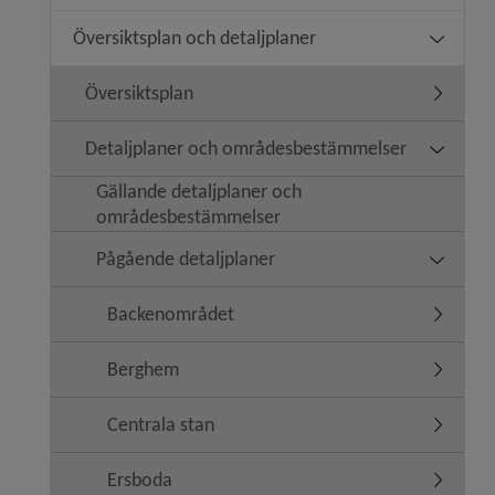
Översiktsplan och detaljplaner
Undermeny
Översiktsplan
Undermen
Detaljplaner och områdesbestämmelser
Undermen
Gällande detaljplaner och
områdesbestämmelser
Pågående detaljplaner
Undermen
Backenområdet
Undermen
Berghem
Undermen
Centrala stan
Undermen
Ersboda
Undermen