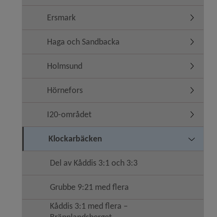
Ersmark
Undermen
Haga och Sandbacka
Undermen
Holmsund
Undermen
Hörnefors
Undermen
I20-området
Undermen
Klockarbäcken
Undermen
Del av Kåddis 3:1 och 3:3
Grubbe 9:21 med flera
Kåddis 3:1 med flera –
Brännlandsberget