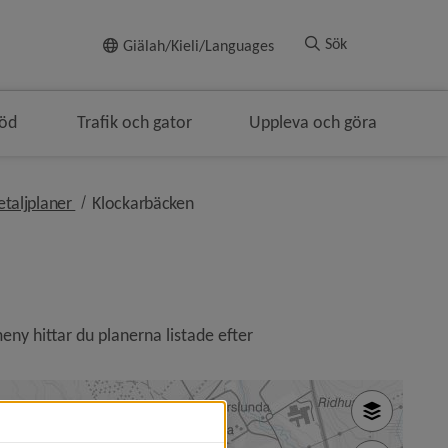
Till innehållet
Sök
Giälah/Kieli/Languages
töd
Trafik och gator
Uppleva och göra
lenavigeringen
nivå i brödsmulenavigeringen
nivå i brödsmulenavigeringen
taljplaner
Klockarbäcken
eny hittar du planerna listade efter 