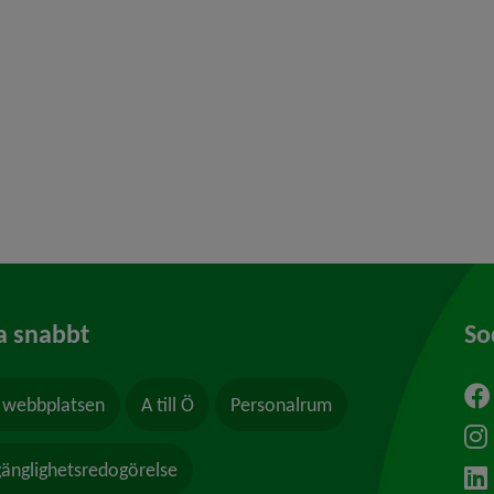
y för Stadsplanering och byggande
y för Hälsoskydd
y för Ras och skred
a snabbt
So
webbplatsen
A till Ö
Personalrum
ytt fönster.
lgänglighetsredogörelse