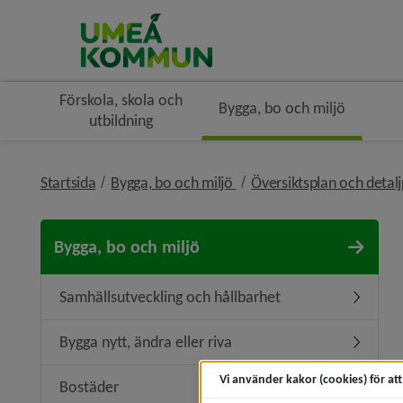
Förskola, skola och
Bygga, bo och miljö
utbildning
nivå i brödsmulenavigerin
Startsida
Bygga, bo och miljö
Översiktsplan och detal
Bygga, bo och miljö
Samhällsutveckling och hållbarhet
Undermen
Bygga nytt, ändra eller riva
Undermeny
Vi använder kakor (cookies) för at
Bostäder
Undermen