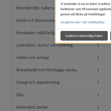
Vi använder vi oss av kakor (cookies)
Boendemiljö, buller och luftkvalitet
funktioner som till exempel uppläsni
Undermeny
genom att klicka på inställningar.
Avfall och återvinning
Läs gärna mer i vår cookiepolicy
Undermeny
Kemikalier, miljöfarlig verksamhet
Undermeny
Godkänn nödvändiga kakor
Lantmäteri, kartor och mätning
Undermen
Vatten och avlopp
Undermen
Brandskydd och förebygga olycka
Undermen
Energi och uppvärmning
Undermen
Djur
Undermen
Naturvård, parker
Undermen