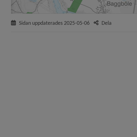
 för Översiktsplan och detaljplaner
Sidan uppdaterades
2025-05-06
Dela
y för Översiktsplan
y för Detaljplaner och områdesbestämmelser
y för Pågående detaljplaner
y för Backenområdet
y för Berghem
y för Centrala stan
y för Ersboda