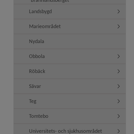
Landsbygd
Undermen
Marieområdet
Undermen
Nydala
Obbola
Undermen
Röbäck
Undermen
Sävar
Undermen
Teg
Undermen
Tomtebo
Undermen
Universitets- och sjukhusområdet
Undermen