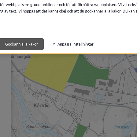
 för webbplatsens grundfunktioner och för att förbättra webbplatsen. Vi vill ocks
ng av text. Vi hoppas att det känns okej och att du godkänner alla kakor. Du kan
 för Boendemiljö, buller och luftkvalitet
 för Avfall och återvinning
 för Kemikalier, miljöfarlig verksamhet
Godkänn alla kakor
Anpassa inställningar
y för Lantmäteri, kartor och mätning
y för Vatten och avlopp
y för Brandskydd och förebygga olycka
y för Energi och uppvärmning
y för Djur
y för Naturvård, parker