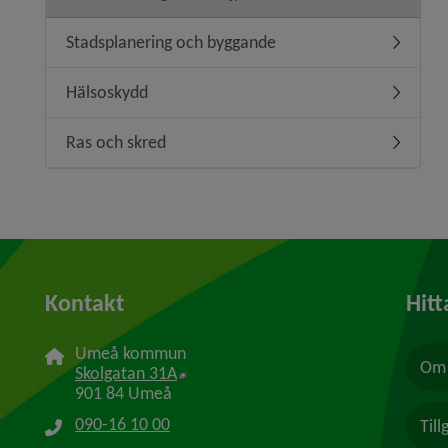
Stadsplanering och byggande
Undermen
Hälsoskydd
Undermen
Ras och skred
Undermen
Kontakt
Hitt
Umeå kommun
Om 
Länk till annan webbplats, öppnas i n
Skolgatan 31A
901 84 Umeå
090-16 10 00
Til