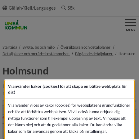
ll innehållet
Giälah/Kieli/Languages
Sök
MENY
nivå i brödsmulenavigeringen
nivå i brödsmule
Startsida
Bygga, bo och miljö
Översiktsplan och detaljplaner
nivå i brödsmulenavigeringen
nivå i brödsmul
ni
Detaljplaner och områdesbestämmelser
Pågående detaljplaner
Holmsund
Holmsund
I kartan nedan hittar du pågående detaljplaner. I sidans 
Vi använder kakor (cookies) för att skapa en bättre webbplats för
dig!
meny hittar du planerna listade efter fastighetsbeteckning.
Vi använder vi oss av kakor (cookies) för webbplatsens grundfunktioner
och för att förbättra webbplatsen. Vi vill också kunna erbjuda dig
nyttiga funktioner som till exempel uppläsning av text. Vi hoppas att
det känns okej och att du godkänner alla kakor. Du kan ändra vilka
kakor som får användas genom att klicka på inställningar.