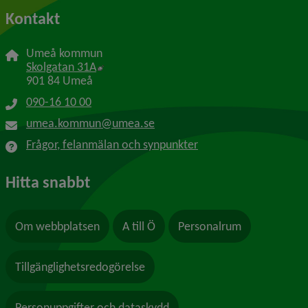
Kontakt
Umeå kommun
Länk till annan webbplats, öppnas i nytt f
Skolgatan 31A
901 84 Umeå
090-16 10 00
umea.kommun@umea.se
Frågor, felanmälan och synpunkter
Hitta snabbt
Om webbplatsen
A till Ö
Personalrum
Tillgänglighetsredogörelse
Personuppgifter och dataskydd