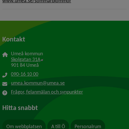
www.umea.se/sommarblommor
Kontakt
Umeå kommun
Länk till annan webbplats, öppnas i nytt f
Skolgatan 31A
901 84 Umeå
090-16 10 00
umea.kommun@umea.se
Frågor, felanmälan och synpunkter
Hitta snabbt
Om webbplatsen
A till Ö
Personalrum