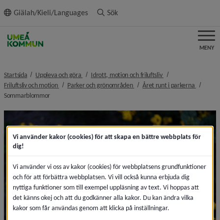
ll innehållet
Giälah/Kieli/Languages
Sök
MENY
nivå i brödsmulenavigeringen
nivå i brödsmulenavi
Startsida
Uppleva och göra
Idrott, motion och friluftsliv
nivå i brödsmulenavigeringen
nivå i brödsmulenavigeringen
nivå i br
Friluftsliv och motion
Parker och grönområden
Året runt i parkerna
nivå i brödsmulenavigeringen
Sommarblommor
Vi använder kakor (cookies) för att skapa en bättre webbplats för
dig!
Vi använder vi oss av kakor (cookies) för webbplatsens grundfunktioner
och för att förbättra webbplatsen. Vi vill också kunna erbjuda dig
nyttiga funktioner som till exempel uppläsning av text. Vi hoppas att
det känns okej och att du godkänner alla kakor. Du kan ändra vilka
kakor som får användas genom att klicka på inställningar.