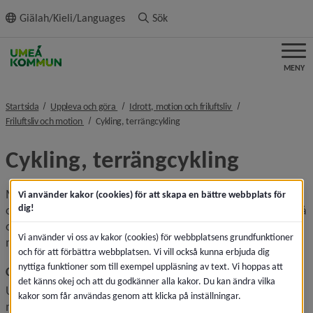
ll innehållet
Giälah/Kieli/Languages
Sök
MENY
nivå i brödsmulenavigeringen
nivå i brödsmulenavi
Startsida
Uppleva och göra
Idrott, motion och friluftsliv
nivå i brödsmulenavigeringen
nivå i brödsmulenavigeringen
Friluftsliv och motion
Cykling, terrängcykling
Cykling, terrängcykling
Med cykel tar du dig lätt och snabbt fram till natursköna 
Vi använder kakor (cookies) för att skapa en bättre webbplats för
dig!
omgivningar i Umeå. Testa vår 
cykelpark på Nydala
 med två 
olika pumptrackbanor, vid Obbola elljusspår finns också 
Vi använder vi oss av kakor (cookies) för webbplatsens grundfunktioner
möjlighet till terrängcykling.
och för att förbättra webbplatsen. Vi vill också kunna erbjuda dig
nyttiga funktioner som till exempel uppläsning av text. Vi hoppas att
Cykla i motions- och elljusspår
det känns okej och att du godkänner alla kakor. Du kan ändra vilka
Under barmarkssäsong har vi öppet för cykling i sju av våra 
kakor som får användas genom att klicka på inställningar.
motions- och elljusspår: