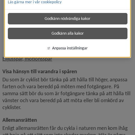
Läs gärna mer i vår cookiepolicy
Bräntevägen, Holmsund
Ersboda
Godkänn nödvändiga kakor
Gimonäs
Hörnefors
Godkänn alla kakor
I20
Nydala
Röbäck
Anpassa inställningar
Elljusspår, motionsspår
Visa hänsyn till varandra i spåren
Du som är cyklist bör tänka på att hålla till höger, anpassa 
farten och vara beredd på möten med fotgängare. På 
samma sätt bör du som är fotgängare tänka på att hålla till 
vänster och vara beredd på att möta eller bli omkörd av 
cyklister.
Allemansrätten
Enligt allemansrätten får du cykla i naturen men kom ihåg 