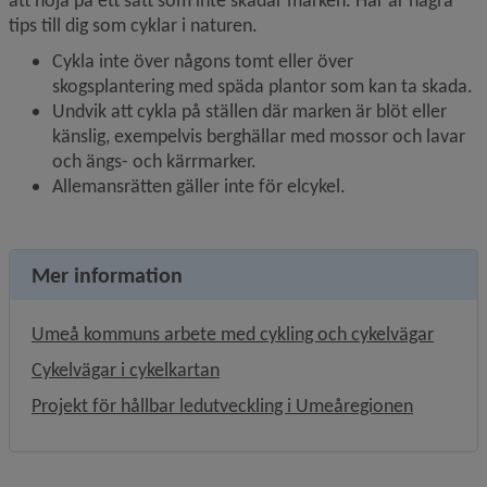
att hoja på ett sätt som inte skadar marken. Här är några 
tips till dig som cyklar i naturen.
Cykla inte över någons tomt eller över 
skogsplantering med späda plantor som kan ta skada.
Undvik att cykla på ställen där marken är blöt eller 
känslig, exempelvis berghällar med mossor och lavar 
och ängs- och kärrmarker.
Allemansrätten gäller inte för elcykel.
Mer information
Umeå kommuns arbete med cykling och cykelvägar
Cykelvägar i cykelkartan
Projekt för hållbar ledutveckling i Umeåregionen