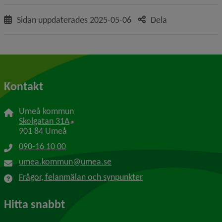
Sidan uppdaterades
2025-05-06
Dela
Kontakt
Umeå kommun
Länk till annan webbplats, öppnas i nytt f
Skolgatan 31A
901 84 Umeå
090-16 10 00
umea.kommun@umea.se
Frågor, felanmälan och synpunkter
Hitta snabbt