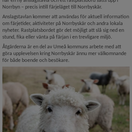
har en ny anslagstavla och ett rastplatsbord satts upp i 
Norrbyn – precis intill färjeläget till Norrbyskär.
Anslagstavlan kommer att användas för aktuell information 
om färjetider, aktiviteter på Norrbyskär och andra lokala 
nyheter. Rastplatsbordet gör det möjligt att slå sig ned en 
stund, fika eller vänta på färjan i en trevligare miljö.
Åtgärderna är en del av Umeå kommuns arbete med att 
göra upplevelsen kring Norrbyskär ännu mer välkomnande 
för både boende och besökare.