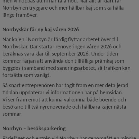
men vi hoppas att ni har tålamod. När allt är klart får 
Norrbyn en tryggare och mer hållbar kaj som ska hålla 
länge framöver.
Norrbyskär får ny kaj våren 2026
När kajen i Norrbyn är färdig flyttar arbetet över till 
Norrbyskär. Där startar renoveringen våren 2026 och 
beräknas vara klar till september 2026. Under tiden 
kommer färjan att använda den tillfälliga pråmkaj som 
byggdes i samband med saneringsarbetet, så trafiken kan 
fortsätta som vanligt.
Så snart entreprenören har tagit fram en mer detaljerad 
tidplan uppdaterar vi informationen här på hemsidan.
Vi ser fram emot att kunna välkomna både boende och 
besökare till två nyrenoverade och hållbara kajer nästa 
sommar!
Norrbyn – besöksparkering
Färjeläget och entrén vid Norrbyn har genomgått en mindre 