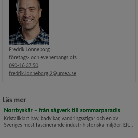
Fredrik Lönneborg
företags- och evenemangslots
090-16 37 50
fredrik.lonneborg.2@umea.se
Läs mer
Norrbyskär – från sågverk till sommarparadis
Kristallklart hav, badvikar, vandringsstigar och en av
Sveriges mest fascinerande industrihistoriska miljöer. Efter
flera års arbete med att återställa och utveckla
Norrbyskär är ön redo att välkomna både nya och