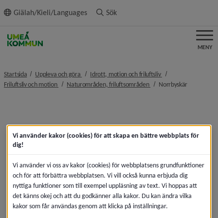
ll innehållet
Giälah/Kieli/Languages
Sök
MENY
nivå i brödsmulenavigeringen
nivå i brödsmulenavi
Startsida
Uppleva och göra
Idrott, motion och friluftsliv
nivå i brödsmulenavigeringen
nivå i brödsmulenavigerin
nivå i bröd
Friluftsliv och motion
Naturområden, friluftsområden
Norrbyskär
Vi använder kakor (cookies) för att skapa en bättre webbplats för
dig!
Vi använder vi oss av kakor (cookies) för webbplatsens grundfunktioner
och för att förbättra webbplatsen. Vi vill också kunna erbjuda dig
nyttiga funktioner som till exempel uppläsning av text. Vi hoppas att
det känns okej och att du godkänner alla kakor. Du kan ändra vilka
kakor som får användas genom att klicka på inställningar.