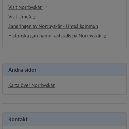
Länk till annan webbplats, öppnas i nytt
Visit Norrbyskär 
Länk till annan webbplats, öppnas i nytt fönst
Visit Umeå
Saneringen av Norrbyskär - Umeå kommun
Länk till a
Historiska gatunamn fastställs på Norrbyskär
Andra sidor
Karta över Norrbyskär
Kontakt