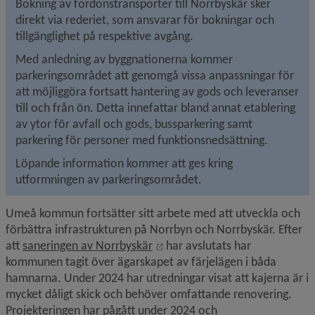
Bokning av fordonstransporter till Norrbyskär sker 
direkt via rederiet, som ansvarar för bokningar och 
tillgänglighet på respektive avgång.
Med anledning av byggnationerna kommer 
parkeringsområdet att genomgå vissa anpassningar för 
att möjliggöra fortsatt hantering av gods och leveranser 
till och från ön. Detta innefattar bland annat etablering 
av ytor för avfall och gods, bussparkering samt 
parkering för personer med funktionsnedsättning.
Löpande information kommer att ges kring 
utformningen av parkeringsområdet.
Umeå kommun fortsätter sitt arbete med att utveckla och 
förbättra infrastrukturen på Norrbyn och Norrbyskär. Efter 
Öppnas i nytt fönster.
att 
saneringen av Norrbyskär
 har avslutats har 
kommunen tagit över ägarskapet av färjelägen i båda 
hamnarna. Under 2024 har utredningar visat att kajerna är i 
mycket dåligt skick och behöver omfattande renovering. 
Projekteringen har pågått under 2024 och 