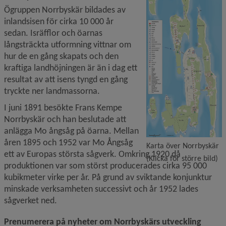
Ögruppen Norrbyskär bildades av 
inlandsisen för cirka 10 000 år 
sedan. Isräfflor och öarnas 
långsträckta utformning vittnar om 
hur de en gång skapats och den 
kraftiga landhöjningen är än i dag ett 
resultat av att isens tyngd en gång 
tryckte ner landmassorna.
I juni 1891 besökte Frans Kempe 
Norrbyskär och han beslutade att 
anlägga Mo ångsåg på öarna. Mellan 
åren 1895 och 1952 var Mo Ångsåg 
Karta över Norrbyskär
ett av Europas största sågverk. Omkring 1920 då 
(Klicka för större bild)
produktionen var som störst producerades cirka 95 000 
kubikmeter virke per år. På grund av sviktande konjunktur 
minskade verksamheten successivt och år 1952 lades 
sågverket ned.
Prenumerera på nyheter om Norrbyskärs utveckling