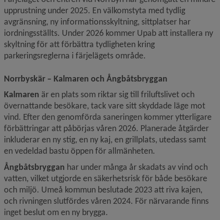
upprustning under 2025. En välkomstyta med tydlig 
avgränsning, ny informationsskyltning, sittplatser har 
iordningsställts. Under 2026 kommer Upab att installera ny 
skyltning för att förbättra tydligheten kring 
parkeringsreglerna i färjelägets område.
Norrbyskär – Kalmaren och Ångbåtsbryggan
Kalmaren
 är en plats som riktar sig till friluftslivet och 
övernattande besökare, tack vare sitt skyddade läge mot 
vind. Efter den genomförda saneringen kommer ytterligare 
förbättringar att påbörjas våren 2026. Planerade åtgärder 
inkluderar en ny stig, en ny kaj, en grillplats, utedass samt 
en vedeldad bastu öppen för allmänheten.
Ångbåtsbryggan
 har under många år skadats av vind och 
vatten, vilket utgjorde en säkerhetsrisk för både besökare 
och miljö. Umeå kommun beslutade 2023 att riva kajen, 
och rivningen slutfördes våren 2024. För närvarande finns 
inget beslut om en ny brygga.