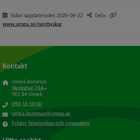
återvändande besökare till...
Sidan uppdaterades
2026-06-22
Dela
www.umea.se/norrbyskar
Kontakt
Umeå kommun
Länk till annan webbplats, öppnas i nytt f
Skolgatan 31A
901 84 Umeå
090-16 10 00
umea.kommun@umea.se
Frågor, felanmälan och synpunkter