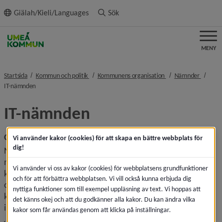
ll innehållet
Giälah/Kieli/Languages
Sök
MENY
nivå i brödsmulenavigeringen
nivå i brödsmulenavi
nivå i 
Startsida
Kommun och politik
Kommunens organisation
Nämnder
nivå i brödsmulenavigeringen
IT-nämnden
IT-nämnden
Grunduppdrag
Vi använder kakor (cookies) för att skapa en bättre webbplats för
dig!
Nämnden för grundläggande IT-kapacitetstjänster (IT-
nämnden) är gemensam för Umeå, Vännäs och Skellefteå 
Vi använder vi oss av kakor (cookies) för webbplatsens grundfunktioner
kommuner. Nämnden har ansvar för lagring, virtualisering 
och för att förbättra webbplatsen. Vi vill också kunna erbjuda dig
och backup för kommunernas IT-verksamhet. Umeå 
nyttiga funktioner som till exempel uppläsning av text. Vi hoppas att
kommun är värdkommun och den gemensamma nämnden 
det känns okej och att du godkänner alla kakor. Du kan ändra vilka
ingår i Umeå kommuns organisation.
kakor som får användas genom att klicka på inställningar.