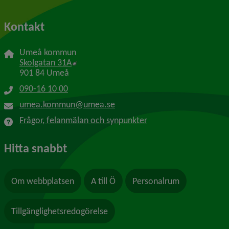
Kontakt
Umeå kommun
Länk till annan webbplats, öppnas i nytt f
Skolgatan 31A
901 84 Umeå
090-16 10 00
umea.kommun@umea.se
Frågor, felanmälan och synpunkter
Hitta snabbt
Om webbplatsen
A till Ö
Personalrum
Tillgänglighetsredogörelse