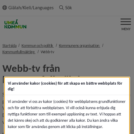
ll innehållet
Giälah/Kieli/Languages
Sök
MENY
nivå i brödsmulenavigeringen
nivå i brödsmulenavi
Startsida
Kommun och politik
Kommunens organisation
nivå i brödsmulenavigeringen
nivå i brödsmulenavigeringen
Kommunfullmäktige
Webb-tv
Webb-tv från 
kommunfullmäktige
Vi använder kakor (cookies) för att skapa en bättre webbplats för
dig!
Se eller lyssna på webb-tv från kommunfullmäktiges möten 
på din dator eller mobil. 
Vi använder vi oss av kakor (cookies) för webbplatsens grundfunktioner
Videofiler för hela sammanträden publiceras i efterhand. 
och för att förbättra webbplatsen. Vi vill också kunna erbjuda dig
nyttiga funktioner som till exempel uppläsning av text. Vi hoppas att
De senaste två årens sammanträden finns i menyn till 
det känns okej och att du godkänner alla kakor. Du kan ändra vilka
vänster eller uppe i sidhuvudet.
kakor som får användas genom att klicka på inställningar.