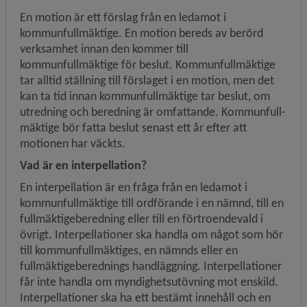
En motion är ett förslag från en ledamot i 
kommunfullmäktige. En motion bereds av berörd 
verksamhet innan den kommer till 
kommunfullmäktige för beslut. Kommunfullmäktige 
tar alltid ställning till förslaget i en motion, men det 
kan ta tid innan kommunfullmäktige tar beslut, om 
utredning och beredning är omfattande. Kommun­full­
mäktige bör fatta beslut senast ett år efter att 
motionen har väckts.
Vad är en interpellation?
En interpellation är en fråga från en ledamot i 
kommunfullmäktige till ordförande i en nämnd, till en 
fullmäktige­beredning eller till en förtroendevald i 
övrigt. Interpellationer ska handla om något som hör 
till kommun­full­mäktiges, en nämnds eller en 
fullmäktigeberednings handläggning. Interpellationer 
får inte handla om myndighets­utövning mot enskild. 
Interpellationer ska ha ett bestämt innehåll och en 