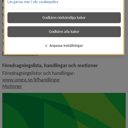
Kommande möte
Läs gärna mer i vår cookiepolicy
Måndag 15 juni 2026, klockan 09.00.
Kommunfullmäktiges sessionssal, Rådhusesplanaden 6A
Godkänn nödvändiga kakor
Välkommen att följa mötet!
Buerestbåhtieme tjåhkkaniemiev tjuavvuot!
Godkänn alla kakor
Tervetuloa seuraamaan kokousta!
Tervetuloa följäähmään mööttiä!
Anpassa inställningar
Fler mötesdatum
Föredragningslista, handlingar och motioner
Föredragningslistor och handlingar: 
www.umea.se/kfhandlingar
Motioner