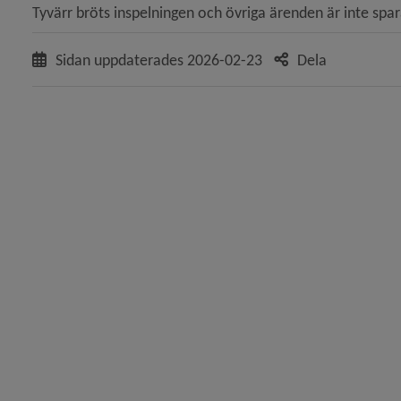
Tyvärr bröts inspelningen och övriga ärenden är inte spa
y för Förvaltningar, verksamheter
Sidan uppdaterades
2026-02-23
Dela
y för Nämnder
y för Revision
y för Rådgivande organ
y för Vi bygger Umeå tillsammans
 för Politik och demokrati
y för Diarium, arkiv och sekretess