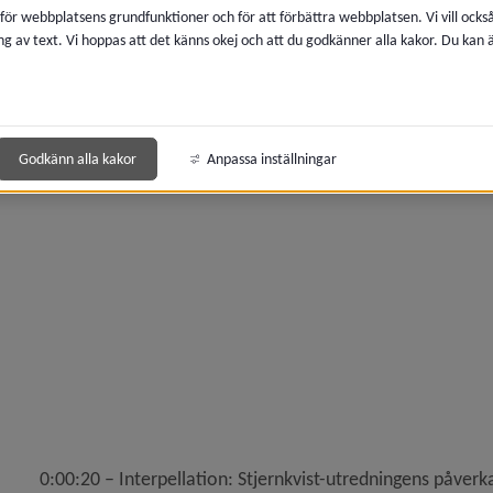
 för webbplatsens grundfunktioner och för att förbättra webbplatsen. Vi vill ocks
ng av text. Vi hoppas att det känns okej och att du godkänner alla kakor. Du kan
y för Kommunfullmäktige
 för Föredragningslistor, handlingar, protokoll
Godkänn alla kakor
Anpassa inställningar
y för Motioner
y för Webb-tv
0:00:20 – Interpellation: Stjernkvist-utredningens påve