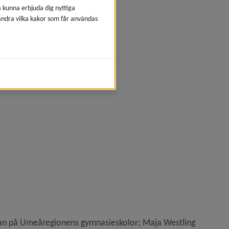
å kunna erbjuda dig nyttiga
 ändra vilka kakor som får användas
rkan på Umeåregionens gymnasieskolor; Maja Westling 