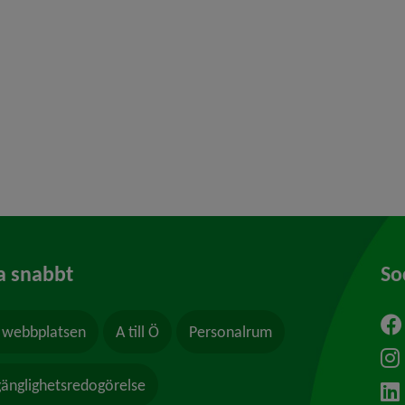
 för Borgerlig vigsel
y för Kris och beredskap
y för Felanmälan
a snabbt
So
webbplatsen
A till Ö
Personalrum
ytt fönster.
lgänglighetsredogörelse