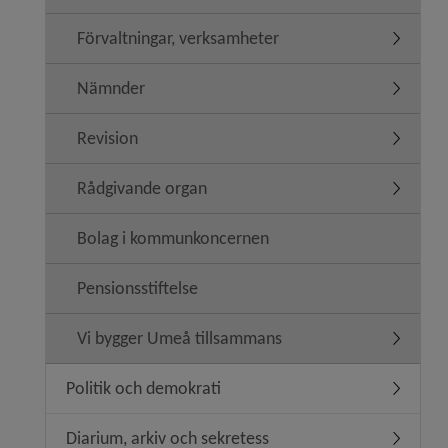
Förvaltningar, verksamheter
Undermen
Nämnder
Undermen
Revision
Undermen
Rådgivande organ
Undermen
Bolag i kommunkoncernen
Pensionsstiftelse
Vi bygger Umeå tillsammans
Undermen
Politik och demokrati
Undermeny
Diarium, arkiv och sekretess
Undermen