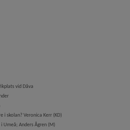
fikplats vid Dåva
nder
n
e i skolan? Veronica Kerr (KD)
 i Umeå; Anders Ågren (M)