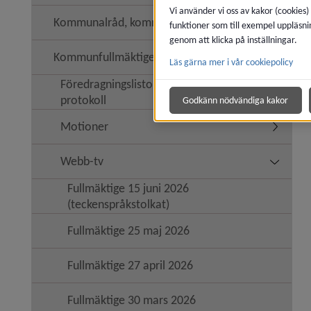
Vi använder vi oss av kakor (cookies)
Kommunalråd, kommunledning
funktioner som till exempel uppläsni
genom att klicka på inställningar.
Kommunfullmäktige
Läs gärna mer i vår cookiepolicy
Undermen
Föredragningslistor, handlingar,
Undermeny
protokoll
Godkänn nödvändiga kakor
Motioner
Undermen
Webb-tv
Undermen
Fullmäktige 15 juni 2026
(teckenspråkstolkat)
Fullmäktige 25 maj 2026
Fullmäktige 27 april 2026
Fullmäktige 30 mars 2026