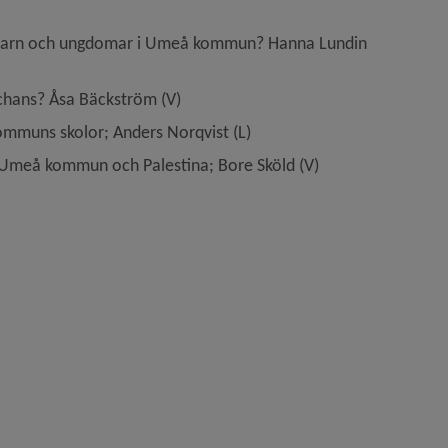
os barn och ungdomar i Umeå kommun? Hanna Lundin 
 chans? Åsa Bäckström (V)
mmuns skolor; Anders Norqvist (L)
 Umeå kommun och Palestina; Bore Sköld (V)