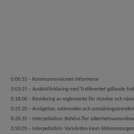
0:00:55 – Kommunrevisionen informerar
0:03:25 – Avsiktsförklaring med Trafikverket gällande tra
0:18:00 – Revidering av reglemente för styrelse och näm
0:25:20 – Avsägelser, valärenden och anmälningsärende
0:26:35 – Interpellation: Behövs fler säkerhetssamordnar
y för Kommunstyrelsen
0:50:05 – Interpellation: Vanvården inom äldreomsorgen
y för Krisorganisation