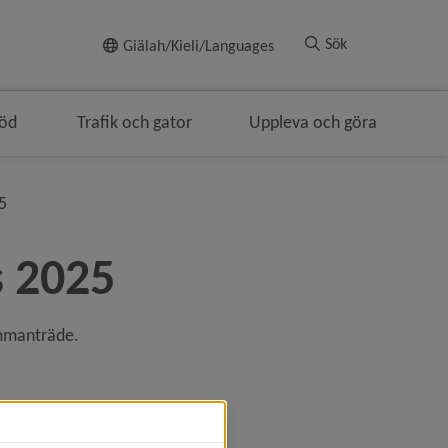
Till innehållet
Sök
Giälah/Kieli/Languages
töd
Trafik och gator
Uppleva och göra
en
nivå i brödsmulenavigeringen
5
s 2025
ammanträde.