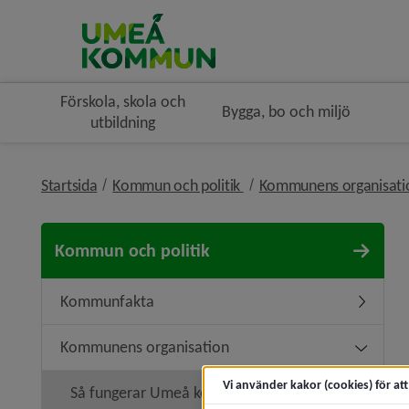
Förskola, skola och
Bygga, bo och miljö
utbildning
nivå i brödsmulenavigerin
Startsida
Kommun och politik
Kommunens organisat
Kommun och politik
Kommunfakta
Underme
Kommunens organisation
Undermen
Vi använder kakor (cookies) för at
Så fungerar Umeå kommun