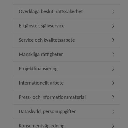
Överklaga beslut, rättssäkerhet
Undermeny
E-tjänster, självservice
Undermeny
Service och kvalitetsarbete
Undermeny
Mänskliga rättigheter
Undermeny
Projektfinansiering
Undermeny
Internationellt arbete
Undermeny
Press- och informationsmaterial
Undermen
Dataskydd, personuppgifter
Undermen
Konsumentvägledning
Undermen