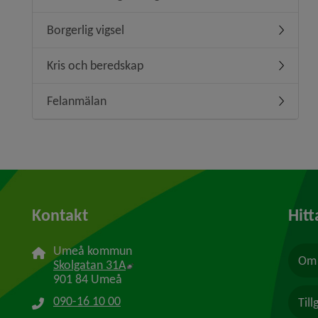
Borgerlig vigsel
Undermeny
Kris och beredskap
Undermen
Felanmälan
Undermen
Kontakt
Hitt
Umeå kommun
Om 
Länk till annan webbplats, öppnas i n
Skolgatan 31A
901 84 Umeå
090-16 10 00
Til