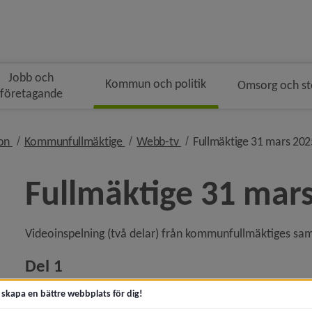
Jobb och
Kommun och politik
Omsorg och s
företagande
gen
nivå i brödsmulenavigeringen
nivå i brödsmulenavigeringen
nivå i brödsmulenavigering
ion
Kommunfullmäktige
Webb-tv
Fullmäktige 31 mars 202
Fullmäktige 31 mar
Videoinspelning (två delar) från kommunfullmäktiges s
ny för Kommunfakta
Del 1
y för Kommunens organisation
t skapa en bättre webbplats för dig!