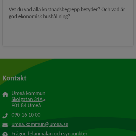
Vet du vad alla kostnadsbegrepp betyder? Och vad är
god ekonomisk hushållning?
Kontakt
Umeå kommun
Länk till annan webbplats, öppnas i nytt f
Skolgatan 31A
901 84 Umeå
090-16 10 00
umea.kommun@umea.se
Frågor, felanmälan och synpunkter