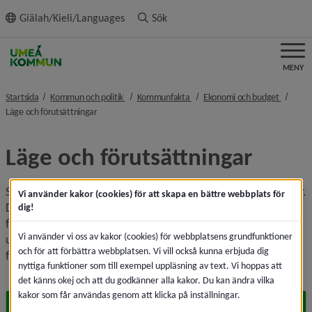
ll innehållet
Giälah/Kieli/Languages
Sök
MENY
nivå i brödsmulenavigeringen
nivå i brödsmulenavigeringen
nivå i b
Startsida
Kommun och politik
Kommunfakta
Ekonomi och budget
nivå i brödsmulenavigeringen
Läge och förutsättningar
Läge och förutsättningar
Sveriges kommuner står inför tuffa ekonomiska utmaningar. 
Vi använder kakor (cookies) för att skapa en bättre webbplats för
Det gäller alla kommuner, men Umeå kommun har bättre 
dig!
förutsättningar än många andra att klara de ekonomiska 
Vi använder vi oss av kakor (cookies) för webbplatsens grundfunktioner
utmaningarna. Här kan du läsa mer om läge och 
och för att förbättra webbplatsen. Vi vill också kunna erbjuda dig
förutsättningar
​ för Umeå kommuns ekonomi.
nyttiga funktioner som till exempel uppläsning av text. Vi hoppas att
det känns okej och att du godkänner alla kakor. Du kan ändra vilka
kakor som får användas genom att klicka på inställningar.
Fakta om förutsättningar