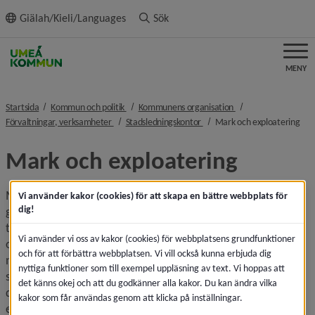
ll innehållet
Giälah/Kieli/Languages
Sök
MENY
nivå i brödsmulenavigeringen
nivå i brödsmulenavi
Startsida
Kommun och politik
Kommunens organisation
nivå i brödsmulenavigeringen
nivå i brödsmulenavigeringen
nivå
Förvaltningar, verksamheter
Stadsledningskontor
Mark och exploatering
Mark och exploatering
Mark och exploatering leder arbetet med att planera och 
Vi använder kakor (cookies) för att skapa en bättre webbplats för
dig!
genomföra översiktsplanens intentioner avseende stadens 
tillväxt – på kommunal mark. Det sker genom att planlägga 
Vi använder vi oss av kakor (cookies) för webbplatsens grundfunktioner
och bygga ut infrastrukturen för nya bostäder och för 
och för att förbättra webbplatsen. Vi vill också kunna erbjuda dig
näringslivets tillväxt, för skolor, förskolor, äldreboenden, 
nyttiga funktioner som till exempel uppläsning av text. Vi hoppas att
särskilda boenden et cetera. För genomförande av 
det känns okej och att du godkänner alla kakor. Du kan ändra vilka
detaljplaner på privat mark skriver Mark och exploatering 
kakor som får användas genom att klicka på inställningar.
exploateringsavtal med byggherrar.