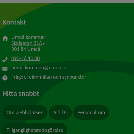
Kontakt
Umeå kommun
Länk till annan webbplats, öppnas i nytt f
Skolgatan 31A
901 84 Umeå
090-16 10 00
umea.kommun@umea.se
Frågor, felanmälan och synpunkter
Hitta snabbt
Om webbplatsen
A till Ö
Personalrum
Tillgänglighetsredogörelse