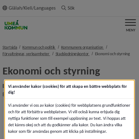
ll innehållet
Giälah/Kieli/Languages
Sök
MENY
nivå i brödsmulenavigeringen
nivå i brödsmulenavi
Startsida
Kommun och politik
Kommunens organisation
nivå i brödsmulenavigeringen
nivå i brödsmulenavigeringen
nivå 
Förvaltningar, verksamheter
Stadsledningskontor
Ekonomi och styrning
Ekonomi och styrning
Ekonomi och styrning
Vi använder kakor (cookies) för att skapa en bättre webbplats för
dig!
Ekonomi och styrnings uppgifter är att
genom omvärlds- och invärldsbevakning ta fram 
Vi använder vi oss av kakor (cookies) för webbplatsens grundfunktioner
ekonomiskt underlag för kommunens planering på 
och för att förbättra webbplatsen. Vi vill också kunna erbjuda dig
kort och lång sikt
nyttiga funktioner som till exempel uppläsning av text. Vi hoppas att
det känns okej och att du godkänner alla kakor. Du kan ändra vilka
administrera kommunens budgetarbete
kakor som får användas genom att klicka på inställningar.
utveckla kompetens och system för att aktivt verka 