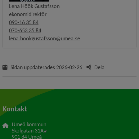
Lena Höök Gustafsson
ekonomidirektör
090-16 35 84
070-653 35 84
lena.hookgustafsson@umea.se
Sidan uppdaterades
2026-02-26
Dela
Kontakt
Umeå kommun
Länk till annan webbplats, öppnas i nytt f
Skolgatan 31A
901 84 Umeå