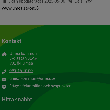
Sidan uppdaterades
2025-05-06
Dela
www.umea.se/on58
Kontakt
Umeå kommun
Länk till annan webbplats, öppnas i nytt f
Skolgatan 31A
901 84 Umeå
090-16 10 00
umea.kommun@umea.se
Frågor, felanmälan och synpunkter
Hitta snabbt