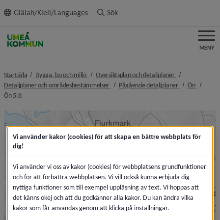
ll innehållet
Giälah/Kieli/Languages
Sök
MENY
nivå i brödsmulenavigeringen
nivå i brödsmule
Startsida
Bygga, bo och miljö
Översiktsplan och detaljplaner
nivå i brödsmulenavigeringen
nivå i brödsmul
nivå i b
Detaljplaner och områdesbestämmelser
Pågående detaljplaner
Ön
nivå i brödsmulenavigeringen
Ön 5:8
Vi använder kakor (cookies) för att skapa en bättre webbplats för
dig!
Vi använder vi oss av kakor (cookies) för webbplatsens grundfunktioner
och för att förbättra webbplatsen. Vi vill också kunna erbjuda dig
nyttiga funktioner som till exempel uppläsning av text. Vi hoppas att
det känns okej och att du godkänner alla kakor. Du kan ändra vilka
kakor som får användas genom att klicka på inställningar.