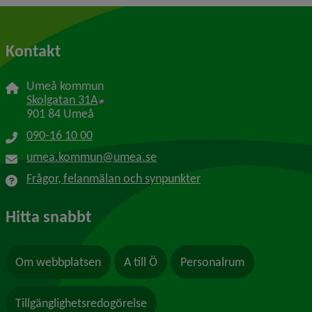
Kontakt
Umeå kommun
Länk till annan webbplats, öppnas i nytt f
Skolgatan 31A
901 84 Umeå
090-16 10 00
umea.kommun@umea.se
Frågor, felanmälan och synpunkter
Hitta snabbt
Om webbplatsen
A till Ö
Personalrum
Tillgänglighetsredogörelse