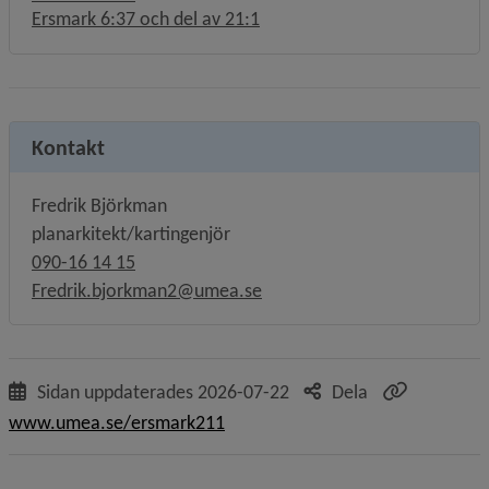
Ersmark 6:37 och del av 21:1
Kontakt
Fredrik Björkman
planarkitekt/kartingenjör
090-16 14 15
Fredrik.bjorkman2@umea.se
Sidan uppdaterades
2026-07-22
Dela
www.umea.se/ersmark211