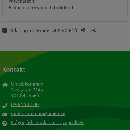
Varvsparken
Ålidhem, utegym och fruktlund
Sidan uppdaterades
2025-03-18
Dela
Kontakt
Umeå kommun
Länk till annan webbplats, öppnas i nytt f
Skolgatan 31A
901 84 Umeå
090-16 10 00
umea.kommun@umea.se
Frågor, felanmälan och synpunkter