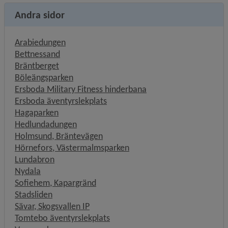
Andra sidor
Arabiedungen
Bettnessand
Bräntberget
Böleängsparken
Ersboda Military Fitness hinderbana
Ersboda äventyrslekplats
Hagaparken
Hedlundadungen
Holmsund, Bräntevägen
Hörnefors, Västermalmsparken
Lundabron
Nydala
Sofiehem, Kapargränd
Stadsliden
Sävar, Skogsvallen IP
Tomtebo äventyrslekplats