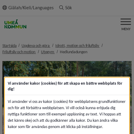
ll innehållet
Giälah/Kieli/Languages
Sök
MENY
nivå i brödsmulenavigeringen
nivå i brödsmulenavi
Startsida
Uppleva och göra
Idrott, motion och friluftsliv
nivå i brödsmulenavigeringen
nivå i brödsmulenavigeringen
nivå i brödsmulenavigeringen
Friluftsliv och motion
Utegym
Hedlundadungen
Vi använder kakor (cookies) för att skapa en bättre webbplats för
dig!
Vi använder vi oss av kakor (cookies) för webbplatsens grundfunktioner
och för att förbättra webbplatsen. Vi vill också kunna erbjuda dig
nyttiga funktioner som till exempel uppläsning av text. Vi hoppas att
det känns okej och att du godkänner alla kakor. Du kan ändra vilka
kakor som får användas genom att klicka på inställningar.