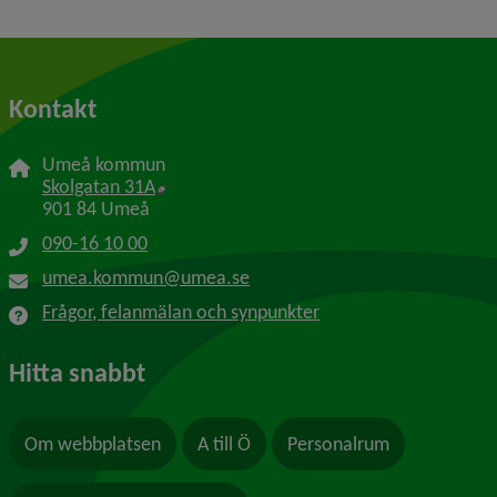
Kontakt
Umeå kommun
Länk till annan webbplats, öppnas i nytt f
Skolgatan 31A
901 84 Umeå
090-16 10 00
umea.kommun@umea.se
Frågor, felanmälan och synpunkter
Hitta snabbt
Om webbplatsen
A till Ö
Personalrum