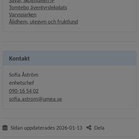
Sävar, Skogsvallen IP
Tomtebo äventyrslekplats
Varvsparken
Ålidhem, utegym och fruktlund
Kontakt
Sofia Åström
enhetschef
090-16 54 02
sofia.astrom@umea.se
Sidan uppdaterades
2026-01-13
Dela