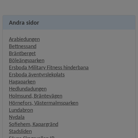
Andra sidor
Arabiedungen
Bettnessand
Bräntberget
Böleängsparken
Ersboda Military Fitness hinderbana
Ersboda äventyrslekplats
Hagaparken
Hedlundadungen
Holmsund, Bräntevägen
Hörnefors, Västermalmsparken
Lundabron
Nydala
Sofiehem, Kapargränd
Stadsliden