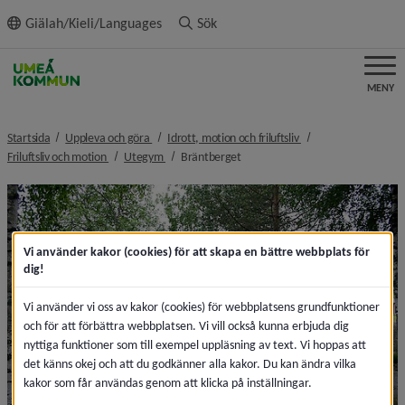
ll innehållet
Giälah/Kieli/Languages
Sök
MENY
nivå i brödsmulenavigeringen
nivå i brödsmulenavi
Startsida
Uppleva och göra
Idrott, motion och friluftsliv
nivå i brödsmulenavigeringen
nivå i brödsmulenavigeringen
nivå i brödsmulenavigeringen
Friluftsliv och motion
Utegym
Bräntberget
Vi använder kakor (cookies) för att skapa en bättre webbplats för
dig!
Vi använder vi oss av kakor (cookies) för webbplatsens grundfunktioner
och för att förbättra webbplatsen. Vi vill också kunna erbjuda dig
nyttiga funktioner som till exempel uppläsning av text. Vi hoppas att
det känns okej och att du godkänner alla kakor. Du kan ändra vilka
kakor som får användas genom att klicka på inställningar.