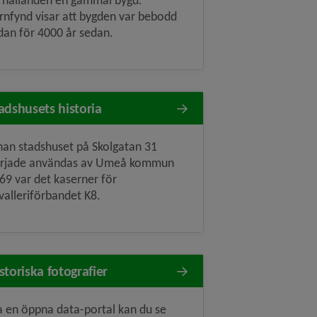
rhållanden en gammal bygd.
rnfynd visar att bygden var bebodd
dan för 4000 år sedan.
adshusets historia
nan stadshuset på Skolgatan 31
rjade användas av Umeå kommun
69 var det kaserner för
valleriförbandet K8.
storiska fotografier
a en öppna data-portal kan du se