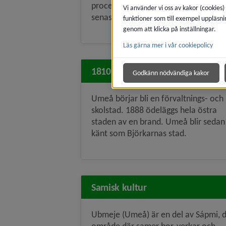
process att dra sig tillbaka efter
Vi använder vi oss av kakor (cookies)
senaste istiden.
funktioner som till exempel uppläsni
genom att klicka på inställningar.
Läs gärna mer i vår cookiepolicy
1810–1899
Godkänn nödvändiga kakor
Umeå börjar bli en förvaltnings- och
skolstad. 1888 ödeläggs hela östra
staden av en brand. Umeå blir sedan
känt som Björkarnas stad.
Samisk kultur
Ubmeje (Umeå) är en del av Sápmi, 