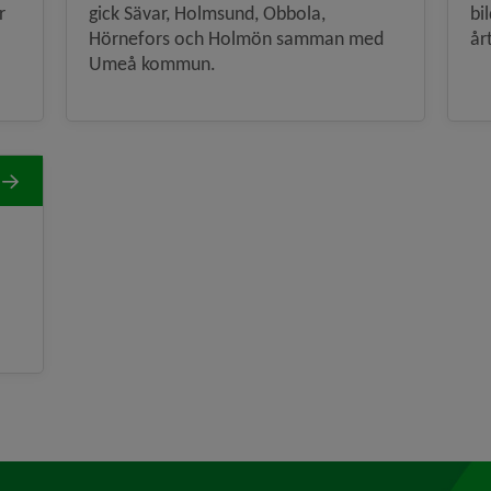
r
gick Sävar, Holmsund, Obbola,
bi
Hörnefors och Holmön samman med
år
Umeå kommun.