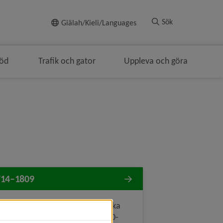
Till innehållet
Sök
Giälah/Kieli/Languages
töd
Trafik och gator
Uppleva och göra
714–1809
eå intas och bränns ned av ryska
upper upprepade gånger på 1700-