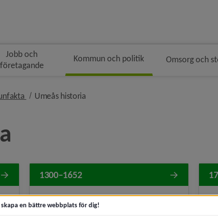
Jobb och
Kommun och politik
Omsorg och s
företagande
ödsmulenavigeringen
nivå i brödsmulenavigeringen
nivå i brödsmulenavigeringen
nfakta
Umeås historia
ia
1300–1652
1
Äldsta kända skriftliga omnämnandet
Um
t skapa en bättre webbplats för dig!
mma
av Umeå i en skattelängd 1314.
tr