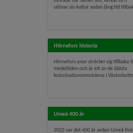
område där samer bor, verkar och
utövar sin kultur sedan lång tid tillba
Hörnefors historia
Hörnefors anor sträcker sig tillbaka ti
medeltiden och är ett av de äldsta
kolonisationsområdena i Västerbott
Umeå 400 år
2022 var det 400 år sedan Umeå fick