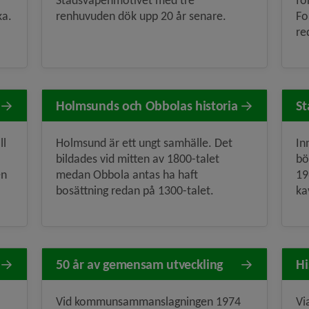
Stadsvapenmotivet med tre
fö
ka.
renhuvuden dök upp 20 år senare.
Fo
re
Holmsunds och Obbolas historia
St
ll
Holmsund är ett ungt samhälle. Det
In
bildades vid mitten av 1800-talet
bö
en
medan Obbola antas ha haft
19
bosättning redan på 1300-talet.
ka
50 år av gemensam utveckling
Hi
Vid kommun­samman­slagningen 1974
Vi