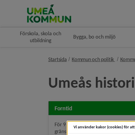
Förskola, skola och
Bygga, bo och miljö
utbildning
nivå i br
Startsida
Kommun och politik
Kommu
Umeås histor
Forntid
För 9 000 år sedan var inlandsisens
Vi använder kakor (cookies) för at
gräns vid Umeåtrakten i sin långsa