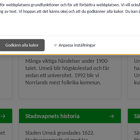
Stadsprivilegier första gången 1588.
ta
 för webbplatsens grundfunktioner och för att förbättra webbplatsen. Vi vill ocks
Residensstad 1638.
sk
ng av text. Vi hoppas att det känns okej och att du godkänner alla kakor. Du kan
1900–1999
2
Godkänn alla kakor
Anpassa inställningar
Många viktiga händelser under 1900-
Um
talet. Umeå blir högskolestad och får
ha
sedan ett universitet. 1992 blir vi
Um
Norrlands mest folkrika kommun.
ku
Stadsvapnets historia
Sä
det
Staden Umeå grundades 1622.
Sä