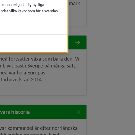
let. De sista striderna på svensk mark
å kunna erbjuda dig nyttiga
er i Umeåtrakten 1809.
 ändra vilka kakor som får användas
000–2026
eå fortsätter växa som bara den. Vi
r blivit bäst i Sverige på många sätt.
eå var hela Europas
lturhuvudstad 2014.
vars historia
var kommundel är efter norrländska