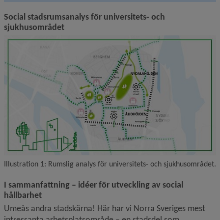
Social stadsrumsanalys för universitets- och 
sjukhusområdet
F
Illustration 1: Rumslig analys för universitets- och sjukhusområdet.
I sammanfattning – idéer för utveckling av social 
hållbarhet
Umeås andra stadskärna! Här har vi Norra Sveriges mest 
intressanta arbetsplatsområde – en stadsdel som 