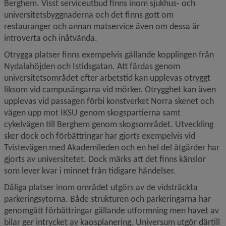
Berghem. Visst serviceutbud finns inom sjukhus- och 
universitetsbyggnaderna och det finns gott om 
restauranger och annan matservice även om dessa är 
introverta och inåtvända.
Otrygga platser finns exempelvis gällande kopplingen från 
Nydalahöjden och Istidsgatan. Att färdas genom 
universitetsområdet efter arbetstid kan upplevas otryggt 
liksom vid campus­ängarna vid mörker. Otrygghet kan även 
upplevas vid passagen förbi konstverket Norra skenet och 
vägen upp mot IKSU genom skogspartierna samt 
cykelvägen till Berghem genom skogsområdet. Utveckling 
sker dock och förbättringar har gjorts exempelvis vid 
Tvistevägen med Akademileden och en hel del åtgärder har 
gjorts av universitetet. Dock märks att det finns känslor 
som lever kvar i minnet från tidigare händelser.
Dåliga platser inom området utgörs av de vidsträckta 
parkeringsytorna. Både strukturen och parkeringarna har 
genom­gått förbättringar gällande utformning men havet av 
bilar ger intrycket av kaosplanering. Universum utgör därtill 