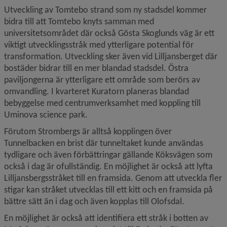
Utveckling av Tomtebo strand som ny stadsdel kommer 
bidra till att Tomtebo knyts samman med 
universitetsområdet där också Gösta Skoglunds väg är ett 
viktigt utvecklingsstråk med ytterligare potential för 
transformation. Utveckling sker även vid Lilljansberget där 
bostäder bidrar till en mer blandad stadsdel. Östra 
paviljongerna är ytterligare ett område som berörs av 
omvandling. I kvarteret Kuratorn planeras blandad 
bebyggelse med centrumverksamhet med koppling till 
Uminova science park.
Förutom Strombergs är alltså kopplingen över 
Tunnelbacken en brist där tunneltaket kunde användas 
tydligare och även förbättringar gällande Köksvägen som 
också i dag är ofullständig. En möjlighet är också att lyfta 
Lilljansbergsstråket till en framsida. Genom att utveckla fler 
stigar kan stråket utvecklas till ett kitt och en framsida på 
bättre sätt än i dag och även kopplas till Olofsdal.
En möjlighet är också att identifiera ett stråk i botten av 