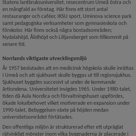
Statens lantbruksuniversitet, resecentrum Umeå östra och 
en mångfald av företag. Här finns ett stort antal 
restauranger och caféer, IKSU sport, Uminova science park 
samt pedagogiska verksamheter som gymnasieskola och 
förskolor. Här finns också några bostadsområden; 
Nydalahöjd, Ålidhöjd och Lilljansberget som tillkommit på 
senare tid.
Norrlands viktigaste utvecklingsmiljö
År 1957 beslutades att en medicinsk högskola skulle inrättas 
i Umeå och att sjukhuset skulle byggas ut till regionsjukhus. 
Sjukhuset byggdes succesivt ut under de kommande 
årtiondena. Universitetet invigdes 1965. Under 1980-talet, 
tiden då Aula Nordica och förvaltningshuset uppfördes, 
ökade lokalbehovet vilket motiverade en expansion under 
1990-talet. Bebyggelsen växte på höjden medan 
universitetsområdet förtätades.
Den offentliga miljön är strukturerad efter ett utpräglat 
rätvinkligt mönster inom vilka byggnaderna är placerade i 