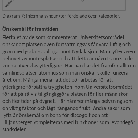
Diagram 7: Inkomna synpunkter fördelade över kategorier.
Önskemål för framtiden
Flertalet av de som kommenterat Universitetsområdet 
önskar att platsen även fortsättningsvis får vara luftig och 
grön med goda kopplingar mot Nydalasjön. Man lyfter även 
behovet av mötesplatser och att detta är något som skulle 
kunna utvecklas ytterligare. Här handlar det framför allt om 
samlingsplatser utomhus som man önskar skulle fungera 
året om. Många menar att det bör arbetas för att 
ytterligare förbättra tryggheten inom Universitetsområdet 
för att på så vis tillgängliggöra platsen för fler människor 
och fler tider på dygnet. Här nämner många belysning som 
en viktig faktor och lågt hängande frukt. Andra saker som 
lyfts är önskemål om bana för discogolf och att 
Lilljansberget kompletteras med funktioner som levandegör 
stadsdelen.