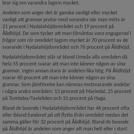
bryr sig om varandra lagom mycket.
Andelen som anger det är ganska vanligt eller mycket 
vanligt att 
grannar pratar med varandra 
när man möts är 
21 procent i Nydalahöjdområdet och 19 procent på 
Ålidhöjd. De som tycker att man 
förväntas vara engagerad i 
frågor som rör området 
lagom mycket är 70 procent av de 
svarande i Nydalahöjdområdet och 76 procent på Ålidhöjd.
Nydalahöjdområdet står ut bland Umeås alla områden då 
hela 55 procent svarar att man inte 
känner 
någon av sina 
grannar. 
Ingen annan stans är andelen lika hög. På Ålidhöjd 
svarar 40 procent att man inte känner någon av sina 
grannar. Som jämförelse kan nämnas motsvarande andelar 
i några andra områden: 13 procent på Mariedal, 25 procent 
på Tomtebo/Tavleliden och 31 procent på Haga.
Bland de boende i Nydalahöjdområdet har 46 procent ofta 
eller ibland 
funderat på att flytta ifrån området
 medan det 
samma gäller för 32 procent på Ålidhöjd. Bland de boende 
på Ålidhöjd är andelen som anger att man helt eller i stort 