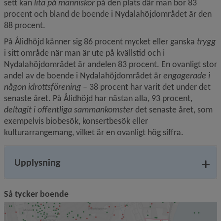
sett kan 
lita på människor
 på den plats där man bor 83 
procent och bland de boende i Nydalahöjdområdet är den 
88 procent.
På Ålidhöjd känner sig 86 procent mycket eller ganska 
trygg
i sitt område när man är ute på kvällstid och i 
Nydalahöjdområdet är andelen 83 procent. En ovanligt stor 
andel av de boende i Nydalahöjdområdet är
 engagerade i 
någon idrottsförening
 – 38 procent har varit det under det 
senaste året. På Ålidhöjd har nästan alla, 93 procent, 
deltagit i offentliga sammankomster
 det senaste året, som 
exempelvis biobesök, konsertbesök eller 
kulturarrangemang, vilket är en ovanligt hög siffra.
Upplysning
Så tycker boende
F