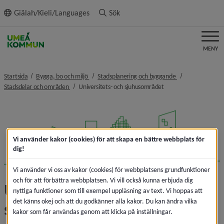
ll innehållet
Giälah/Kieli/Languages
Sök
MENY
nivå i brödsmulenavigeringen
nivå i brödsmulen
Startsida
Bygga, bo och miljö
Stadsplanering och byggande
nivå i brödsmulenavigeringen
nivå i brödsmulenavig
Stadsdelar och områden
Universitets- och sjuhusområdet
Vi använder kakor (cookies) för att skapa en bättre webbplats för
dig!
Vi använder vi oss av kakor (cookies) för webbplatsens grundfunktioner
och för att förbättra webbplatsen. Vi vill också kunna erbjuda dig
Universitets- och 
nyttiga funktioner som till exempel uppläsning av text. Vi hoppas att
det känns okej och att du godkänner alla kakor. Du kan ändra vilka
sjuhusområdet
kakor som får användas genom att klicka på inställningar.