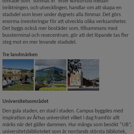
område som ”somnat in” efter kontorstid medan 
inriktningen, och utvecklingen, handlar om att skapa en 
stadsdel som lever under dygnets alla timmar. Det görs 
enorma investeringar för att utveckla olika verksamheter. 
Det byggs också mer bostäder som, tillsammans med 
bussterminal och resecentrum, gör att det löpande tas fler 
steg mot en mer levande stadsdel.
Tre landmärken
Universitetsområdet
Den gula staden, en stad i staden. Campus byggdes med 
inspiration av Århus universitet vilket i dag framför allt 
märks när det gäller dammen. Hur många som besökt ”UB”, 
universitetsbiblioteket som är norrlands största bibliotek, 