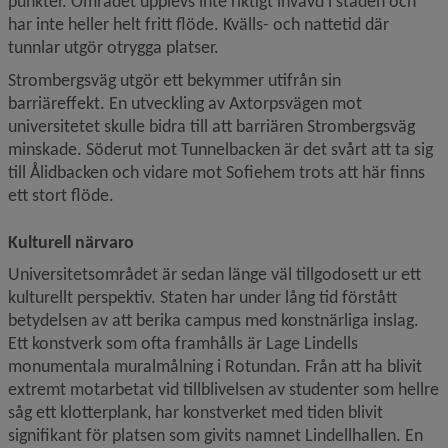
punkter. Området upplevs inte riktigt invävd i staden och 
har inte heller helt fritt flöde. Kvälls- och nattetid där 
tunnlar utgör otrygga platser.
Strombergsväg utgör ett bekymmer utifrån sin 
barriäreffekt. En utveckling av Axtorpsvägen mot 
universitetet skulle bidra till att barriären Strombergsväg 
minskade. Söderut mot Tunnelbacken är det svårt att ta sig 
till Ålidbacken och vidare mot Sofiehem trots att här finns 
ett stort flöde. 
Kulturell närvaro
Universitetsområdet är sedan länge väl tillgodosett ur ett 
kulturellt perspektiv. Staten har under lång tid förstått 
betydelsen av att berika campus med konstnärliga inslag. 
Ett konstverk som ofta framhålls är Lage Lindells 
monumentala muralmålning i Rotundan. Från att ha blivit 
extremt motarbetat vid tillblivelsen av studenter som hellre 
såg ett klotterplank, har konstverket med tiden blivit 
signifikant för platsen som givits namnet Lindellhallen. En 