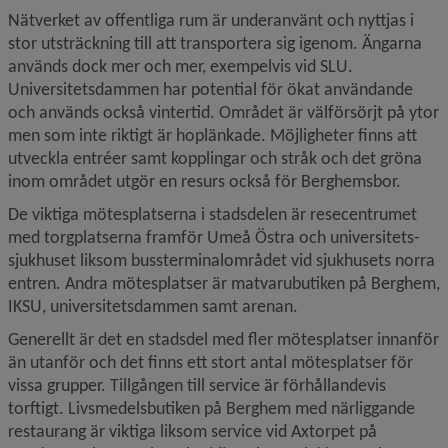
Nätverket av offentliga rum är underanvänt och nyttjas i 
stor utsträckning till att transportera sig igenom. Ängarna 
används dock mer och mer, exempelvis vid SLU. 
Universitetsdammen har potential för ökat användande 
och används också vintertid. Området är välförsörjt på ytor 
men som inte riktigt är hoplänkade. Möjligheter finns att 
utveckla entréer samt kopplingar och stråk och det gröna 
inom området utgör en resurs också för Berghemsbor.
De viktiga mötesplatserna i stadsdelen är resecentrumet 
med torgplatserna framför Umeå Östra och universitets­
sjukhuset liksom bussterminalområdet vid sjukhusets norra 
entren. Andra mötesplatser är matvarubutiken på Berghem, 
IKSU, universitetsdammen samt arenan.
Generellt är det en stadsdel med fler mötesplatser innanför 
än utanför och det finns ett stort antal mötesplatser för 
vissa grupper. Tillgången till service är förhållandevis 
torftigt. Livsmedels­butiken på Berghem med närliggande 
restaurang är viktiga liksom service vid Axtorpet på 