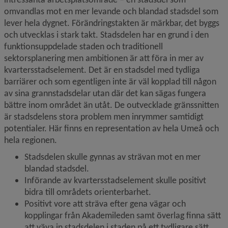
omvandlas mot en mer levande och blandad stadsdel som 
lever hela dygnet. Förändringstakten är märkbar, det byggs 
och utvecklas i stark takt. Stadsdelen har en grund i den 
funktionsuppdelade staden och traditionell 
sektorsplanering men ambitionen är att föra in mer av 
kvartersstadselement. Det är en stadsdel med tydliga 
barriärer och som egentligen inte är väl kopplad till någon 
av sina grannstadsdelar utan där det kan sägas fungera 
bättre inom området än utåt. De outvecklade gränssnitten 
är stadsdelens stora problem men inrymmer samtidigt 
potentialer. Här finns en representation av hela Umeå och 
hela regionen.
Stadsdelen skulle gynnas av strävan mot en mer 
blandad stadsdel.
Införande av kvartersstadselement skulle positivt 
bidra till områdets orienterbarhet.
Positivt vore att sträva efter gena vägar och 
kopplingar från Akademileden samt överlag finna sätt 
att väva in stadsdelen i staden på ett tydligare sätt. 