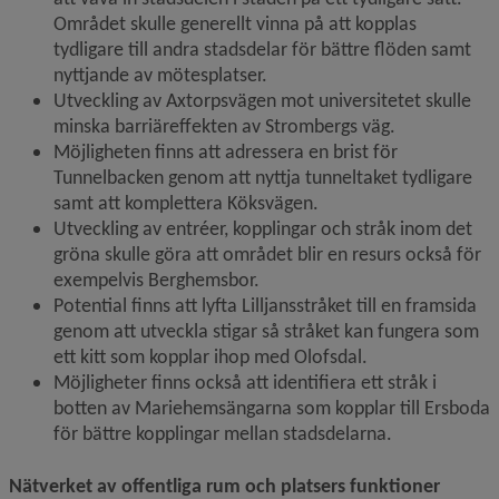
Området skulle generellt vinna på att kopplas 
tydligare till andra stadsdelar för bättre flöden samt 
nyttjande av mötesplatser.
Utveckling av Axtorpsvägen mot universitetet skulle 
minska barriäreffekten av Strombergs väg.
Möjligheten finns att adressera en brist för 
Tunnelbacken genom att nyttja tunneltaket tydligare 
samt att komplettera Köksvägen.
Utveckling av entréer, kopplingar och stråk inom det 
gröna skulle göra att området blir en resurs också för 
exempelvis Berghemsbor.
Potential finns att lyfta Lilljansstråket till en framsida 
genom att utveckla stigar så stråket kan fungera som 
ett kitt som kopplar ihop med Olofsdal.
Möjligheter finns också att identifiera ett stråk i 
botten av Mariehemsängarna som kopplar till Ersboda 
för bättre kopplingar mellan stadsdelarna. 
Nätverket av offentliga rum och platsers funktioner