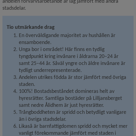
andelen förvärvsarbetande är låg jämfört med andra 
stadsdelar.
Tio utmärkande drag
En överväldigande majoritet av hushållen är 
ensamboende.
Unga bor i området! Här finns en tydlig 
tyngdpunkt kring invånare i åldrarna 20–24 år 
samt 25–44 år. Såväl yngre och äldre invånare är 
tydligt underrepresenterade.
Andelen utrikes födda är stor jämfört med övriga 
staden.
100%! Bostadsbeståndet domineras helt av 
hyresrätter. Samtliga bostäder på Lilljansberget 
samt nedre Ålidhem är just hyresrätter.
Trångboddheten är spridd och betydligt vanligare 
än i övriga stadsdelar.
Likaså är barnfattigdomen spridd och mycket mer 
vanligt förekommande jämfört med staden i 