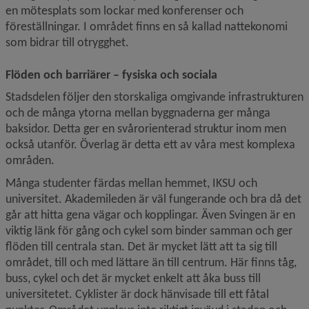
en mötesplats som lockar med konferenser och 
föreställningar. I området finns en så kallad nattekonomi 
som bidrar till otrygghet. 
Flöden och barriärer – fysiska och sociala
Stadsdelen följer den storskaliga omgivande infrastrukturen 
och de många ytorna mellan byggnaderna ger många 
baksidor. Detta ger en svårorienterad struktur inom men 
också utanför. Överlag är detta ett av våra mest komplexa 
områden.
Många studenter färdas mellan hemmet, IKSU och 
universitet. Akademileden är väl fungerande och bra då det 
går att hitta gena vägar och kopplingar. Även Svingen är en 
viktig länk för gång och cykel som binder samman och ger 
flöden till centrala stan. Det är mycket lätt att ta sig till 
området, till och med lättare än till centrum. Här finns tåg, 
buss, cykel och det är mycket enkelt att åka buss till 
universitetet. Cyklister är dock hänvisade till ett fåtal 