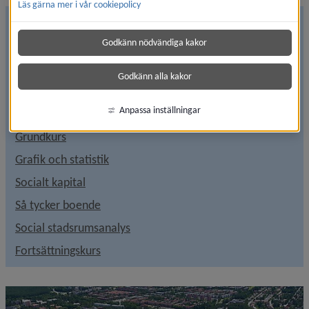
Läs gärna mer i vår cookiepolicy
Inledning: Så står det till
Godkänn nödvändiga kakor
Här hittar du sociala stadsrumsanalyser och 
stadsdelsbeskrivningar för universitets- och 
Godkänn alla kakor
sjukhusområdet.
Anpassa inställningar
Innehåll
Grundkurs
Grafik och statistik
Socialt kapital
Så tycker boende
Social stadsrumsanalys
Fortsättningskurs