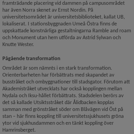
framträdande placering vid dammen på campusområdet 
har även Norra skenet av Ernst Nordin. På 
universitetsområdet är universitetsbiblioteket, kallat UB, 
lokaliserat. I stationsbyggnaden Umeå Östra finns de 
uppskattade konstnärliga gestaltningarna Ramble and roam 
och Monument utan hem utförda av Astrid Sylwan och 
Knutte Wester.
Pågående transformation
Området är som nämnts i en stark transformation. 
Orienterbarheten har förbättrats med skapandet av 
busstråket och ombyggnationer till stadsgator. Förutom att 
Akademistråket utvecklats har också kopplingen mellan 
Nydala och Iksu-hållet förbättrats. Stadsdelen berörs av 
det så kallade Utsiktsstråket där Ålidbacken kopplas 
samman med grönstråket söder om Blåvägen vid Öst på 
stan – här finns koppling till universitetssjukhusets gröna 
ytor vid sjukhusdammen och en tänkt koppling över 
Hamrinsberget.