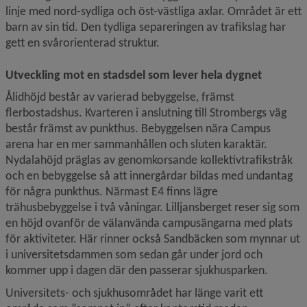
linje med nord-sydliga och öst-västliga axlar. Området är ett 
barn av sin tid. Den tydliga separeringen av trafikslag har 
gett en svårorienterad struktur.
Utveckling mot en stadsdel som lever hela dygnet
Ålidhöjd består av varierad bebyggelse, främst 
flerbostadshus. Kvarteren i anslutning till Strombergs väg 
består främst av punkthus. Bebyggelsen nära Campus 
arena har en mer sammanhållen och sluten karaktär. 
Nydalahöjd präglas av genomkorsande kollektivtrafikstråk 
och en bebyggelse så att innergårdar bildas med undantag 
för några punkthus. Närmast E4 finns lägre 
trähusbebyggelse i två våningar. Lilljansberget reser sig som 
en höjd ovanför de välanvända campusängarna med plats 
för aktiviteter. Här rinner också Sandbäcken som mynnar ut 
i universitetsdammen som sedan går under jord och 
kommer upp i dagen där den passerar sjukhusparken.
Universitets- och sjukhusområdet har länge varit ett 