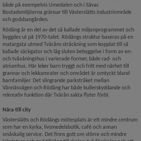
både på exempelvis Umedalen och i Sävar. 
Bostadsmiljöerna gränsar till Västerslätts industriområde 
och godsbangården.
Rödäng är en del av det så kallade miljonprogrammet och 
byggdes ut på 1970-talet. Rödängs struktur baseras på en 
matargata utmed Tväråns sträckning som kopplat till så 
kallade säckgator och låg sluten bebyggelse i form av en- 
och tvåvåningshus i varierade former, både rad- och 
atriumhus. Här leker barn tryggt och fritt med närhet till 
grannar och lekkamrater och området är omtyckt bland 
barnfamiljer. Det slingrande parkstråket mellan 
Vännäsvägen och Rödäng har både bullerskyddande och 
rekreativ funktion där Tvärån sakta flyter förbi.
Nära till city
Västerslätts och Rödängs mötesplats är ett mindre centrum 
som har en kyrka, livsmedelsbutik, café och annan 
småskalig service. Det finns gott om större och mindre 