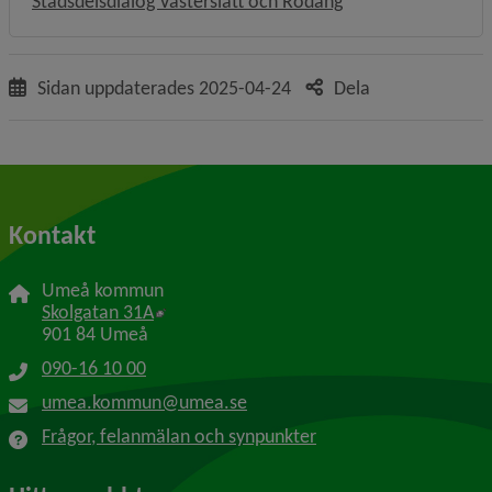
Stadsdelsdialog Västerslätt och Rödäng
Sidan uppdaterades
2025-04-24
Dela
Kontakt
Umeå kommun
Länk till annan webbplats, öppnas i nytt f
Skolgatan 31A
901 84 Umeå
090-16 10 00
umea.kommun@umea.se
Frågor, felanmälan och synpunkter