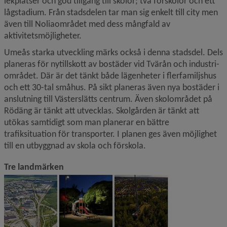
lekplatser och god tillgång till skolor; två förskolor och ett 
lågstadium. Från stadsdelen tar man sig enkelt till city men 
även till Noliaområdet med dess mångfald av 
aktivitetsmöjligheter.
Umeås starka utveckling märks också i denna stadsdel. Dels 
planeras för nytillskott av bostäder vid Tvärån och industri­
området. Där är det tänkt både lägenheter i flerfamiljshus 
och ett 30-tal småhus. På sikt planeras även nya bostäder i 
anslutning till Västerslätts centrum. Även skolområdet på 
Rödäng är tänkt att utvecklas. Skolgården är tänkt att 
utökas samtidigt som man planerar en bättre 
trafiksituation för transporter. I planen ges även möjlighet 
till en utbyggnad av skola och förskola.
Tre landmärken