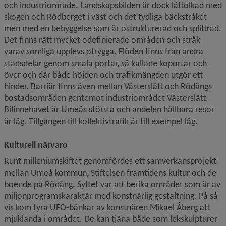
och industriområde. Landskapsbilden är dock lättolkad med 
skogen och Rödberget i väst och det tydliga bäckstråket 
men med en bebyggelse som är ostrukturerad och splittrad. 
Det finns rätt mycket odefinierade områden och stråk 
varav somliga upplevs otrygga. Flöden finns från andra 
stadsdelar genom smala portar, så kallade koportar och 
över och där både höjden och trafikmängden utgör ett 
hinder. Barriär finns även mellan Västerslätt och Rödängs 
bostadsområden gentemot industriområdet Västerslätt. 
Bilinnehavet är Umeås största och andelen hållbara resor 
är låg. Tillgången till kollektivtrafik är till exempel låg.
Kulturell närvaro
Runt milleniumskiftet genomfördes ett samverkansprojekt 
mellan Umeå kommun, Stiftelsen framtidens kultur och de 
boende på Rödäng. Syftet var att berika området som är av 
miljonprogramskaraktär med konstnärlig gestaltning. På så 
vis kom fyra UFO-bänkar av konstnären Mikael Åberg att 
mjuklanda i området. De kan tjäna både som lekskulpturer 