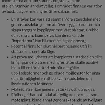
Inkomsterna är bland stadens högsta även om 
utbildningsnivån är relativt låg. I området finns en variation 
av bostadstyper men hyresrätter saknas helt.
En strävan kan vara att sammanföra stadsdelen med 
grannstadsdelar genom att överbrygga barriärer och 
skapa tryggare kopplingar mot Väst på stan, Grubbe 
och centrum. Exempelvis kan de så kallade 
“koportarna” kan till exempel ägnas omsorg.
Potential finns för ökat hållbart resande utifrån 
stadsdelens centrala läge.
Att pröva möjligheter att komplettera stadsdelen eller 
kringliggande platser med hyresrätter skulle positivt 
bidra till en förbättrad mix när det gäller 
upplåtelseformer och ge ökade möjligheter för unga 
och för möjligheten att bo kvar i stadsdelen om 
livssituationen förändras.
Mötesplatser kan generellt stärkas och utvecklas.
Rödberget har potential att tydligare utvecklas som 
mötesplats, bland annat genom skapande av tydligare 