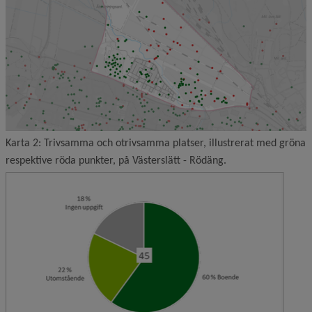
Karta 2: Trivsamma och otrivsamma platser, illustrerat med gröna
respektive röda punkter, på Västerslätt - Rödäng.
Förstor