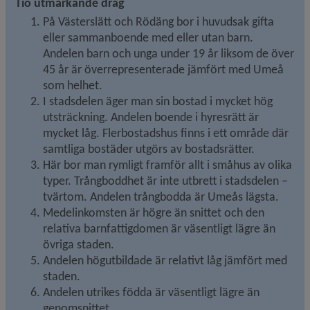
Tio utmärkande drag
På Västerslätt och Rödäng bor i huvudsak gifta 
eller sammanboende med eller utan barn. 
Andelen barn och unga under 19 år liksom de över 
45 år är överrepresenterade jämfört med Umeå 
som helhet.
I stadsdelen äger man sin bostad i mycket hög 
utsträckning. Andelen boende i hyresrätt är 
mycket låg. Flerbostadshus finns i ett område där 
samtliga bostäder utgörs av bostadsrätter.
Här bor man rymligt framför allt i småhus av olika 
typer. Trångboddhet är inte utbrett i stadsdelen – 
tvärtom. Andelen trångbodda är Umeås lägsta.
Medelinkomsten är högre än snittet och den 
relativa barnfattigdomen är väsentligt lägre än 
övriga staden.
Andelen högutbildade är relativt låg jämfört med 
staden.
Andelen utrikes födda är väsentligt lägre än 
genomsnittet.