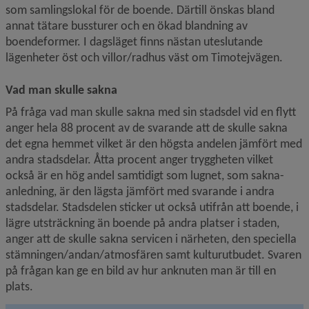
som samlingslokal för de boende. Därtill önskas bland 
annat tätare bussturer och en ökad blandning av 
boendeformer. I dagsläget finns nästan uteslutande 
lägenheter öst och villor/radhus väst om Timotejvägen.
Vad man skulle sakna
På fråga vad man skulle sakna med sin stadsdel vid en flytt 
anger hela 88 procent av de svarande att de skulle sakna 
det egna hemmet vilket är den högsta andelen jämfört med 
andra stadsdelar. Åtta procent anger tryggheten vilket 
också är en hög andel samtidigt som lugnet, som sakna-
anledning, är den lägsta jämfört med svarande i andra 
stadsdelar. Stadsdelen sticker ut också utifrån att boende, i 
lägre utsträckning än boende på andra platser i staden, 
anger att de skulle sakna servicen i närheten, den speciella 
stämningen/andan/atmosfären samt kulturutbudet. Svaren 
på frågan kan ge en bild av hur anknuten man är till en 
plats. 