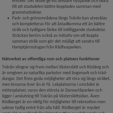
entréer. Det skulle ge ett bredare nyttjande och bidra 
till att stadsdelen bättre kopplades samman med 
grannstadsdelar.
Park- och grönområdena längs Tvärån kan utvecklas 
och kompletteras för att åstadkomma ett än bättre 
stråk och tydligare länka till intilliggande stadsdelar. 
Sträckan berörs också av initiativ om att koppla 
samman stråk som gör det möjligt att vandra till 
Hamptjärnsstugan från Rådhusparken.
Nätverket av offentliga rum och platsers funktioner
Tvärån slingrar sig fram mellan Västerslätt och Rödäng och 
är omgiven av naturlika parkytor med ängsmark och träd­
dungar. Det finns goda möjligheter att röra sig längs stråket, 
men broarna över ån är få. Lekplatserna i området är 
mötesplatser, varav den största är Dansartåparken och 
ligger i anslutning till Tvärån på Västerslättsidan. Även 
Rödberget är en viktig för möjligheter till rekreation men 
saknar tydlig entré från alla håll. Rödberget är mycket 