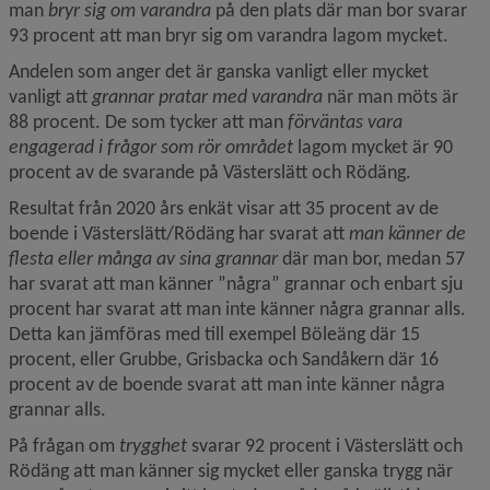
man 
bryr sig om varandra 
på den plats där man bor svarar 
93 procent att man bryr sig om varandra lagom mycket.
Andelen som anger det är ganska vanligt eller mycket 
vanligt att 
grannar pratar med varandra 
när man möts är 
88 procent. De som tycker att man 
förväntas vara 
engagerad i frågor som rör området 
lagom mycket är 90 
procent av de svarande på Västerslätt och Rödäng.
Resultat från 2020 års enkät visar att 35 procent av de 
boende i Västerslätt/Rödäng har svarat att 
man känner de 
flesta eller många av sina grannar
 där man bor, medan 57 
har svarat att man känner ”några” grannar och enbart sju 
procent har svarat att man inte känner några grannar alls. 
Detta kan jämföras med till exempel Böleäng där 15 
procent, eller Grubbe, Grisbacka och Sandåkern där 16 
procent av de boende svarat att man inte känner några 
grannar alls.
På frågan om 
trygghet
 svarar 92 procent i Västerslätt och 
Rödäng att man känner sig mycket eller ganska trygg när 