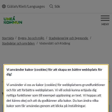
ll innehållet
Giälah/Kieli/Languages
Sök
MENY
nivå i brödsmulenavigeringen
nivå i brödsmulen
Startsida
Bygga, bo och miljö
Stadsplanering och byggande
nivå i brödsmulenavigeringen
nivå i brödsmulenavigeringen
Stadsdelar och områden
Västerslätt och Rödäng
Vi använder kakor (cookies) för att skapa en bättre webbplats för
dig!
Vi använder vi oss av kakor (cookies) för webbplatsens grundfunktioner
och för att förbättra webbplatsen. Vi vill också kunna erbjuda dig
Västerslätt och Rödäng
nyttiga funktioner som till exempel uppläsning av text. Vi hoppas att
det känns okej och att du godkänner alla kakor. Du kan ändra vilka
kakor som får användas genom att klicka på inställningar.