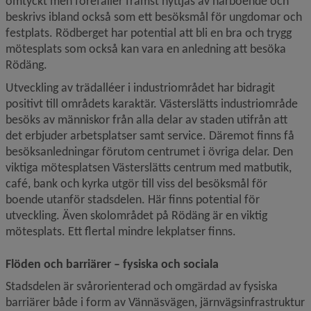
omtyckt men förefaller främst nyttjas av närboende och 
beskrivs ibland också som ett besöksmål för ungdomar och 
festplats. Rödberget har potential att bli en bra och trygg 
mötesplats som också kan vara en anledning att besöka 
Rödäng.
Utveckling av trädalléer i industriområdet har bidragit 
positivt till områdets karaktär. Västerslätts industriområde 
besöks av människor från alla delar av staden utifrån att 
det erbjuder arbetsplatser samt service. Däremot finns få 
besöks­anledningar förutom centrumet i övriga delar. Den 
viktiga mötesplatsen Västerslätts centrum med matbutik, 
café, bank och kyrka utgör till viss del besöksmål för 
boende utanför stadsdelen. Här finns potential för 
utveckling. Även skol­området på Rödäng är en viktig 
mötesplats. Ett flertal mindre lekplatser finns. 
Flöden och barriärer – fysiska och sociala
Stadsdelen är svårorienterad och omgärdad av fysiska 
barriärer både i form av Vännäsvägen, järnvägsinfrastruktur 