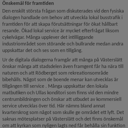
Önskemål för framtiden
Den enskilt största frågan som diskuterades vid den fysiska 
dialogen handlade om behov att utveckla lokal busstrafik i 
framtiden för att skapa förutsättningar för ökat hållbart 
resande. Ökad lokal service är mycket efterfrågat liksom 
cykel­vägar. Många upplever det intilliggande 
industriområdet som störande och bullrande medan andra 
uppskattar det och ses som en tillgång.
Ur de digitala dialogerna framgår att många på Västerslätt 
önskar många att stadsdelen även framgent får ha nära till 
naturen och att Rödberget som rekreationsområde 
bibehålls. Något som de boende menar kan utvecklas är 
tillgången till service . Många uppskattar den lokala 
matbutiken och Ullas konditori som finns vid den mindre 
centrumbildningen och önskar att utbudet av kommersiell 
service utvecklas över tid. Här nämns bland annat 
kvarterskrog som något som skulle ge området ett lyft. Det 
saknas mötesplatser på Västerslätt och det finns önskemål 
om att kyrkan som nyligen lagts ned får behålla sin funktion 