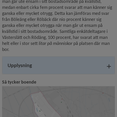
man går ute ensam i sitt bostadsområde på kvällstid, 
medan enbart cirka fem procent svarar att man känner sig 
ganska eller mycket otrygg. Detta kan jämföras med svar 
från Böleäng eller Röbäck där nio procent känner sig 
ganska eller mycket otrygga när man går ut ensam på 
kvällstid i sitt bostadsområde. Samtliga enkätdeltagare i 
Västerslätt och Rödäng, 100 procent, har svarat att man 
helt eller i stor sett 
litar på människor
 på platsen där man 
bor.
Upplysning
Så tycker boende
F