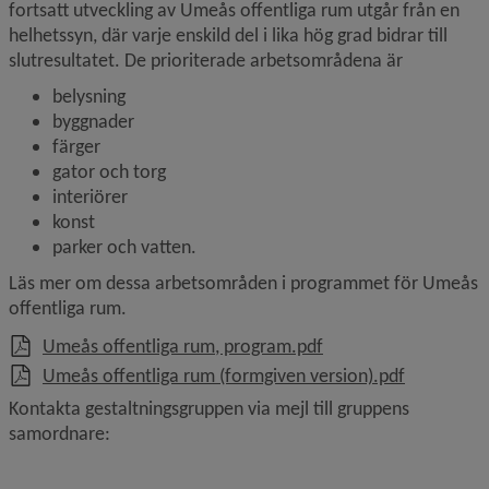
fortsatt utveckling av Umeås offentliga rum utgår från en 
helhetssyn, där varje enskild del i lika hög grad bidrar till 
slutresultatet. De prioriterade arbetsområdena är
belysning
byggnader
färger
gator och torg
interiörer
konst
parker och vatten.
Läs mer om dessa arbetsområden i programmet för Umeås 
offentliga rum.
, 3.7 MB, öppnas i nyt
Umeås offentliga rum, program.pdf
, 392.9 kB,
Umeås offentliga rum (formgiven version).pdf
Kontakta gestaltningsgruppen via mejl till gruppens 
samordnare: