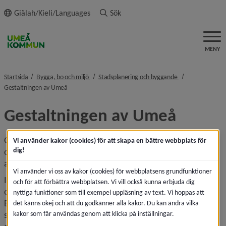
ll innehållet
Giälah/Kieli/Languages
Sök
MENY
nivå i brödsmulenavigeringen
nivå i brödsmulen
Startsida
Bygga, bo och miljö
Stadsplanering och byggande
nivå i brödsmulenavigeringen
Gestaltningen av Umeå
Gestaltningen av Umeå
Gestaltningen av Umeå är en tematisk samlingssida för 
Vi använder kakor (cookies) för att skapa en bättre webbplats för
dig!
olika dokument och arbeten som omfattar kommunens 
arbeten kring gestaltning och arkitektur.
Vi använder vi oss av kakor (cookies) för webbplatsens grundfunktioner
I 
byggnadsordningarna
 finns fördjupande dokumentation 
och för att förbättra webbplatsen. Vi vill också kunna erbjuda dig
och förhållningssätt till Umeås befintliga stadsdelar. 
nyttiga funktioner som till exempel uppläsning av text. Vi hoppas att
Byggnads­ordningarna omfattar i stort de flesta 
det känns okej och att du godkänner alla kakor. Du kan ändra vilka
kakor som får användas genom att klicka på inställningar.
stadsdelarna inom femkilometersstaden. Vill du fördjupa 