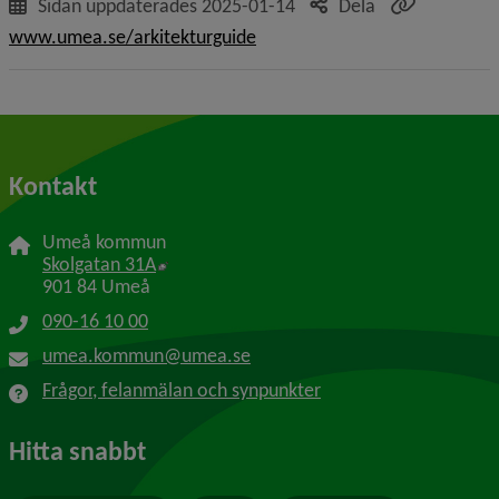
Sidan uppdaterades
2025-01-14
Dela
www.umea.se/arkitekturguide
Kontakt
Umeå kommun
Länk till annan webbplats, öppnas i nytt f
Skolgatan 31A
901 84 Umeå
090-16 10 00
umea.kommun@umea.se
Frågor, felanmälan och synpunkter
Hitta snabbt