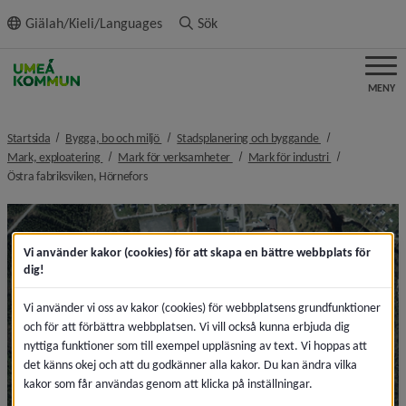
ll innehållet
Giälah/Kieli/Languages
Sök
MENY
nivå i brödsmulenavigeringen
nivå i brödsmulen
Startsida
Bygga, bo och miljö
Stadsplanering och byggande
nivå i brödsmulenavigeringen
nivå i brödsmulenavigeringen
nivå i brödsmul
Mark, exploatering
Mark för verksamheter
Mark för industri
nivå i brödsmulenavigeringen
Östra fabriksviken, Hörnefors
Vi använder kakor (cookies) för att skapa en bättre webbplats för
dig!
Vi använder vi oss av kakor (cookies) för webbplatsens grundfunktioner
och för att förbättra webbplatsen. Vi vill också kunna erbjuda dig
nyttiga funktioner som till exempel uppläsning av text. Vi hoppas att
det känns okej och att du godkänner alla kakor. Du kan ändra vilka
kakor som får användas genom att klicka på inställningar.