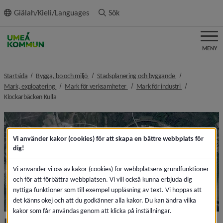
ll innehållet
Giälah/Kieli/Languages
Sök
MENY
nivå i brödsmulenavigeringen
nivå i brödsmulen
Startsida
Bygga, bo och miljö
Stadsplanering och byggande
nivå i brödsmulenavigeringen
nivå i brödsmulenavigeringen
nivå i brödsmul
Mark, exploatering
Mark för verksamheter
Mark för industri
nivå i brödsmulenavigeringen
Klockarbäcken Kulla
Vi använder kakor (cookies) för att skapa en bättre webbplats för
dig!
Vi använder vi oss av kakor (cookies) för webbplatsens grundfunktioner
och för att förbättra webbplatsen. Vi vill också kunna erbjuda dig
nyttiga funktioner som till exempel uppläsning av text. Vi hoppas att
det känns okej och att du godkänner alla kakor. Du kan ändra vilka
kakor som får användas genom att klicka på inställningar.