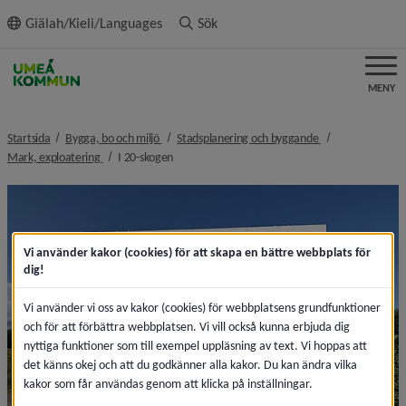
ll innehållet
Giälah/Kieli/Languages
Sök
MENY
nivå i brödsmulenavigeringen
nivå i brödsmulen
Startsida
Bygga, bo och miljö
Stadsplanering och byggande
nivå i brödsmulenavigeringen
nivå i brödsmulenavigeringen
Mark, exploatering
I 20-skogen
Vi använder kakor (cookies) för att skapa en bättre webbplats för
dig!
Vi använder vi oss av kakor (cookies) för webbplatsens grundfunktioner
och för att förbättra webbplatsen. Vi vill också kunna erbjuda dig
nyttiga funktioner som till exempel uppläsning av text. Vi hoppas att
det känns okej och att du godkänner alla kakor. Du kan ändra vilka
kakor som får användas genom att klicka på inställningar.