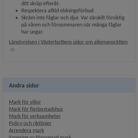
ditt skräp efteråt.
Respektera alltid eldningsförbud.
Skräm inte fåglar och djur. Var särskilt försiktig 
på våren och försommaren när många fåglar 
har ungar.
Länstyrelsen i Västerbottens sidor om allemansrätten
Länk till annan webbplats, öppnas i nytt fönster.
.
Andra sidor
Mark för villor
Mark för flerbostadshus
Mark för verksamheter
Policy och riktlinjer
Arrendera mark
Sanering av förorenad mark