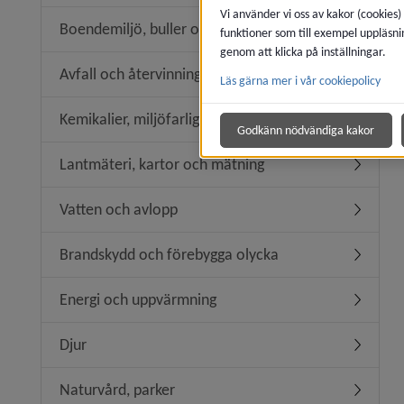
Vi använder vi oss av kakor (cookies)
Boendemiljö, buller och luftkvalitet
funktioner som till exempel uppläsni
Undermeny
genom att klicka på inställningar.
Avfall och återvinning
Läs gärna mer i vår cookiepolicy
Undermeny
Kemikalier, miljöfarlig verksamhet
Undermeny
Godkänn nödvändiga kakor
Lantmäteri, kartor och mätning
Undermen
Vatten och avlopp
Undermen
Brandskydd och förebygga olycka
Undermen
Energi och uppvärmning
Undermen
Djur
Undermen
Naturvård, parker
Undermen