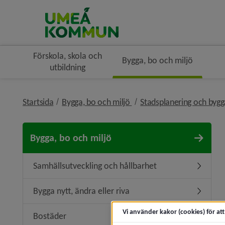
Förskola, skola och
Bygga, bo och miljö
utbildning
nivå i brödsmulenavigerin
Startsida
Bygga, bo och miljö
Stadsplanering och byg
Bygga, bo och miljö
Samhällsutveckling och hållbarhet
Undermen
Bygga nytt, ändra eller riva
Undermeny
Vi använder kakor (cookies) för at
Bostäder
Undermen