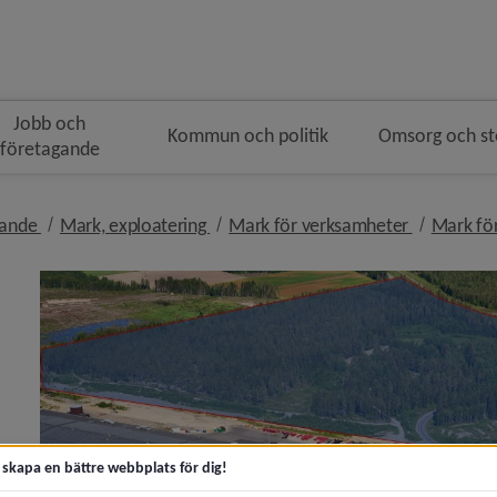
Jobb och
Kommun och politik
Omsorg och s
företagande
gen
nivå i brödsmulenavigeringen
nivå i brödsmulenavigeringen
nivå i brö
gande
Mark, exploatering
Mark för verksamheter
Mark för
y för Samhällsutveckling och hållbarhet
 för Bygga nytt, ändra eller riva
t skapa en bättre webbplats för dig!
y för Bostäder