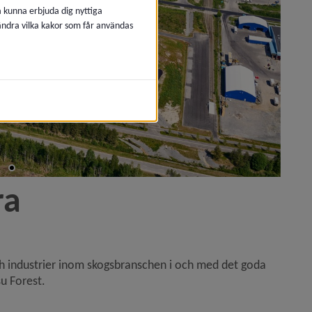
å kunna erbjuda dig nyttiga
 ändra vilka kakor som får användas
ra
 industrier inom skogsbranschen i och med det goda 
su Forest.