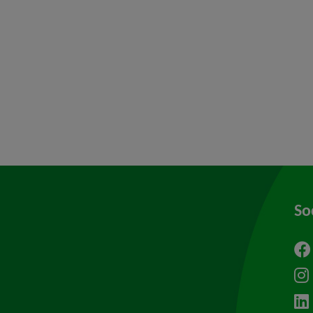
y för Översiktsplan
y för Hälsoskydd
y för Ras och skred
So
ytt fönster.