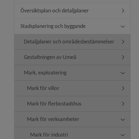
Översiktsplan och detaljplaner
Undermeny
Stadsplanering och byggande
Undermen
Detaljplaner och områdesbestämmelser
Undermen
Gestaltningen av Umeå
Undermen
Mark, exploatering
Undermen
Mark för villor
Undermeny
Mark för flerbostadshus
Undermen
Mark för verksamheter
Undermen
Mark för industri
Undermeny