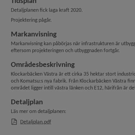
Tidsplan
Detaljplanen fick laga kraft 2020.
 för Översiktsplan och detaljplaner
Projektering pågår.
y för Stadsplanering och byggande
Markanvisning
Markanvisning kan påbörjas när infrastrukturen är utbyg
y för Detaljplaner och områdesbestämmelser
eftersom projekteringen och utbyggnaden fortgår.
y för Gestaltningen av Umeå
Områdesbeskrivning
y för Mark, exploatering
Klockarbäcken Västra är ett cirka 35 hektar stort indust
och Komatsu:s nya fabrik. Från Klockarbäcken Västra fi
området ligger intill västra länken och E12, härifrån är d
 för Mark för villor
Detaljplan
y för Mark för flerbostadshus
Läs mer om detaljplanen:
y för Mark för verksamheter
, 114.8 MB, öppnas i nytt fönster.
Detaljplan.pdf
 för Mark för industri