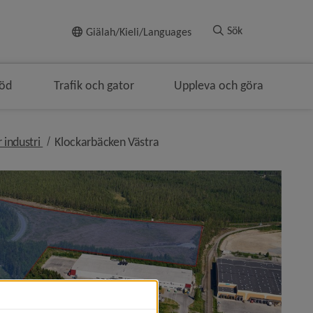
Till innehållet
Sök
Giälah/Kieli/Languages
töd
Trafik och gator
Uppleva och göra
dsmulenavigeringen
nivå i brödsmulenavigeringen
nivå i brödsmulenavigeringen
 industri
Klockarbäcken Västra