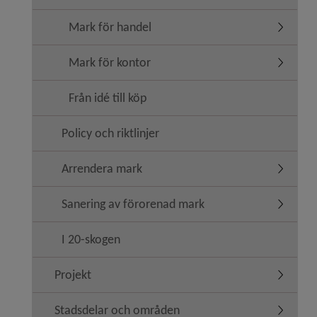
Mark för handel
Undermen
Mark för kontor
Undermen
Från idé till köp
Policy och riktlinjer
Arrendera mark
Undermen
Sanering av förorenad mark
Undermen
I 20-skogen
Projekt
Undermen
Stadsdelar och områden
Undermen