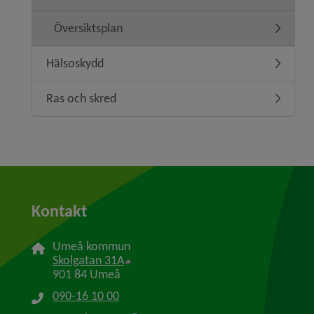
Översiktsplan
Undermen
Hälsoskydd
Undermen
Ras och skred
Undermen
Kontakt
Umeå kommun
Länk till annan webbplats, öppnas i n
Skolgatan 31A
901 84 Umeå
090-16 10 00