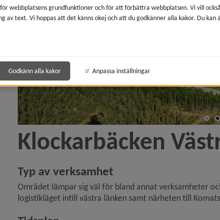
 för webbplatsens grundfunktioner och för att förbättra webbplatsen. Vi vill ocks
ng av text. Vi hoppas att det känns okej och att du godkänner alla kakor. Du kan
 för Boendemiljö, buller och luftkvalitet
 för Avfall och återvinning
 för Kemikalier, miljöfarlig verksamhet
Godkänn alla kakor
Anpassa inställningar
y för Lantmäteri, kartor och mätning
y för Vatten och avlopp
Klockarbäcken Väst
y för Brandskydd och förebygga olycka
y för Energi och uppvärmning
Typ av verksamhet
Området lämpar sig väl för bland annat verksamheter och
y för Djur
logistik­läget intill västra länken samt närheten till Komat
y för Naturvård, parker