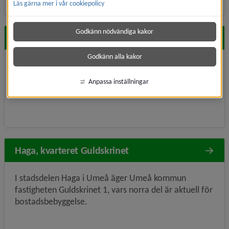
Läs gärna mer i vår cookiepolicy
Godkänn nödvändiga kakor
Böleäng, kvarteret Aspgärdan
Godkänn alla kakor
Här planeras för cirka 400 bostäder samt en förskola.
Anpassa inställningar
Haga, kvarteret Guldskrinet
I stadsdelen Haga i Umeå äger Umeå kommun
fastigheten Guldskrinet 1, vars norra del är aktuell för
bostadsbebyggelse.