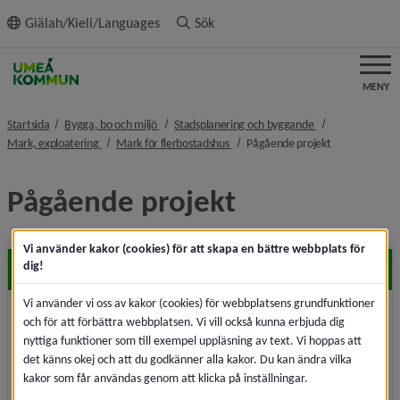
ll innehållet
Giälah/Kieli/Languages
Sök
MENY
nivå i brödsmulenavigeringen
nivå i brödsmulen
Startsida
Bygga, bo och miljö
Stadsplanering och byggande
nivå i brödsmulenavigeringen
nivå i brödsmulenavigeringen
nivå i brödsmu
Mark, exploatering
Mark för flerbostadshus
Pågående projekt
Pågående projekt
Vi använder kakor (cookies) för att skapa en bättre webbplats för
dig!
Backen, Stenmorgärdet
Vi använder vi oss av kakor (cookies) för webbplatsens grundfunktioner
Här pågår planläggning för cirka 200 bostäder,
och för att förbättra webbplatsen. Vi vill också kunna erbjuda dig
skollokaler och konstgräsplan.
nyttiga funktioner som till exempel uppläsning av text. Vi hoppas att
det känns okej och att du godkänner alla kakor. Du kan ändra vilka
kakor som får användas genom att klicka på inställningar.