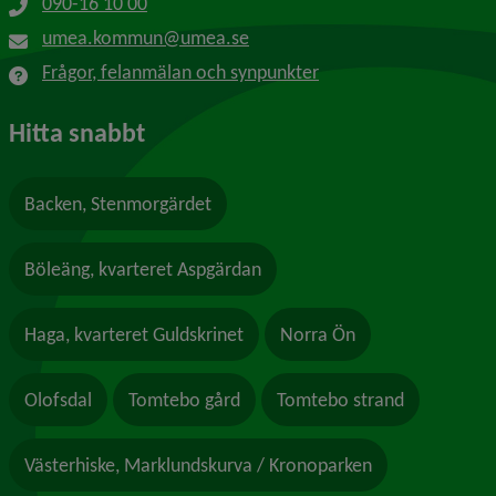
090-16 10 00
umea.kommun@umea.se
Frågor, felanmälan och synpunkter
Hitta snabbt
Backen, Stenmorgärdet
Böleäng, kvarteret Aspgärdan
Haga, kvarteret Guldskrinet
Norra Ön
Olofsdal
Tomtebo gård
Tomtebo strand
Västerhiske, Marklundskurva / Kronoparken