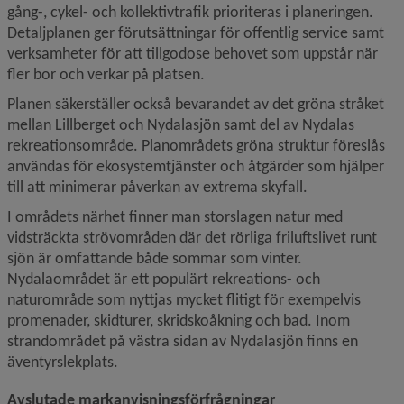
gång-, cykel- och kollektivtrafik prioriteras i planeringen. 
Detaljplanen ger förutsättningar för offentlig service samt 
verksamheter för att tillgodose behovet som uppstår när 
fler bor och verkar på platsen.
Planen säkerställer också bevarandet av det gröna stråket 
mellan Lillberget och Nydalasjön samt del av Nydalas 
rekreationsområde. Planområdets gröna struktur föreslås 
användas för ekosystemtjänster och åtgärder som hjälper 
till att minimerar påverkan av extrema skyfall.
I områdets närhet finner man storslagen natur med 
vidsträckta strövområden där det rörliga friluftslivet runt 
sjön är omfattande både sommar som vinter. 
Nydalaområdet är ett populärt rekreations- och 
naturområde som nyttjas mycket flitigt för exempelvis 
promenader, skidturer, skridskoåkning och bad. Inom 
strandområdet på västra sidan av Nydalasjön finns en 
äventyrslekplats.
Avslutade markanvisningsförfrågningar