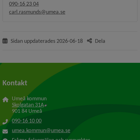
090-16 23 04
carl.rasmunds@umea.se
Sidan uppdaterades
2026-06-18
Dela
Kontakt
Umeå kommun
Länk till annan webbplats, öppnas i nytt f
Skolgatan 31A
901 84 Umeå
090-16 10 00
umea.kommun@umea.se