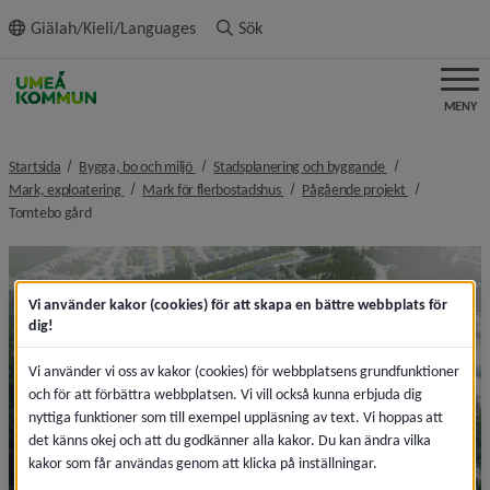
ll innehållet
Giälah/Kieli/Languages
Sök
MENY
nivå i brödsmulenavigeringen
nivå i brödsmulen
Startsida
Bygga, bo och miljö
Stadsplanering och byggande
nivå i brödsmulenavigeringen
nivå i brödsmulenavigeringen
nivå i brödsm
Mark, exploatering
Mark för flerbostadshus
Pågående projekt
nivå i brödsmulenavigeringen
Tomtebo gård
Vi använder kakor (cookies) för att skapa en bättre webbplats för
dig!
Vi använder vi oss av kakor (cookies) för webbplatsens grundfunktioner
och för att förbättra webbplatsen. Vi vill också kunna erbjuda dig
nyttiga funktioner som till exempel uppläsning av text. Vi hoppas att
det känns okej och att du godkänner alla kakor. Du kan ändra vilka
kakor som får användas genom att klicka på inställningar.