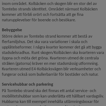
inom området. Kolbäcken och skogen blir en stor del av 
Tomtebo strands identitet. Området närmast Kolbäcken 
kommer att förbli orört och fortsätta att ge fina 
naturupplevelser för boende och besökare.
Bebyggelse
Större delen av Tomtebo strand kommer att bestå av 
flerfamiljshus. Det ska vara variationer i skala och 
upplåtelse­former. I några kvarter kommer det gå att bygga 
stadsdelsradhus. Runt skogen/Kolbäcken ska kvarteren vara 
öppna och möta det gröna. Kvarteren utmed de centrala 
stråken (gatorna) kräver en mer stadsmässig utformning. 
Kvarteren utmed E4-Kolbäcksvägen blir verksamheter och 
fungerar också som bullerbarriär för bostäder och natur.
Servicehubbar och parkering
På Tomtebo strand ska det finnas ett antal service- och 
mobilitetshubbar som kan underlätta ett hållbart vardagsliv. 
Hubbarna kan till exempel innehålla utlämningsboxar för 