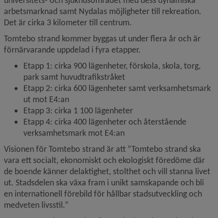
universitets- och sjukhusområdet med dess dynamiska 
arbetsmarknad samt Nydalas möjligheter till rekreation. 
Det är cirka 3 kilometer till centrum.
Tomtebo strand kommer byggas ut under flera år och är 
förnärvarande uppdelad i fyra etapper.
Etapp 1: cirka 900 lägenheter, förskola, skola, torg, 
park samt huvudtrafikstråket
Etapp 2: cirka 600 lägenheter samt verksamhetsmark 
ut mot E4:an
Etapp 3: cirka 1 100 lägenheter
Etapp 4: cirka 400 lägenheter och återstående 
verksamhetsmark mot E4:an
Visionen för Tomtebo strand är att ”Tomtebo strand ska 
vara ett socialt, ekonomiskt och ekologiskt föredöme där 
de boende känner delaktighet, stolthet och vill stanna livet 
ut. Stadsdelen ska växa fram i unikt samskapande och bli 
en internationell förebild för hållbar stadsutveckling och 
medveten livsstil.”