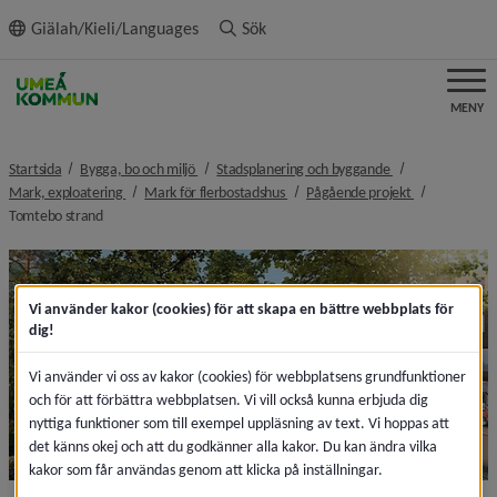
ll innehållet
Giälah/Kieli/Languages
Sök
MENY
nivå i brödsmulenavigeringen
nivå i brödsmulen
Startsida
Bygga, bo och miljö
Stadsplanering och byggande
nivå i brödsmulenavigeringen
nivå i brödsmulenavigeringen
nivå i brödsm
Mark, exploatering
Mark för flerbostadshus
Pågående projekt
nivå i brödsmulenavigeringen
Tomtebo strand
Vi använder kakor (cookies) för att skapa en bättre webbplats för
dig!
Vi använder vi oss av kakor (cookies) för webbplatsens grundfunktioner
och för att förbättra webbplatsen. Vi vill också kunna erbjuda dig
nyttiga funktioner som till exempel uppläsning av text. Vi hoppas att
det känns okej och att du godkänner alla kakor. Du kan ändra vilka
kakor som får användas genom att klicka på inställningar.