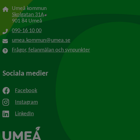
Umeå kommun
Länk till annan webbplats, öppnas i nytt f
Skolgatan 31A
901 84 Umeå
090-16 10 00
umea.kommun@umea.se
Frågor, felanmälan och synpunkter
Sociala medier
Facebook
Instagram
LinkedIn