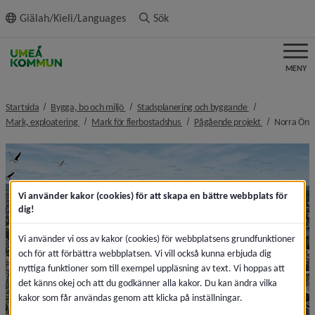
ll innehållet
Giälah/Kieli/Languages
Sök
MENY
nivå i brödsmulenavigeringen
nivå i brödsmulen
Startsida
Bygga, bo och miljö
Stadsplanering och byggande
nivå i brödsmulenavigeringen
nivå i brödsmulenavigeringen
nivå i brödsm
n
Mark, exploatering
Mark för flerbostadshus
Pågående projekt
Norra Ön
Vi använder kakor (cookies) för att skapa en bättre webbplats för
dig!
Vi använder vi oss av kakor (cookies) för webbplatsens grundfunktioner
och för att förbättra webbplatsen. Vi vill också kunna erbjuda dig
nyttiga funktioner som till exempel uppläsning av text. Vi hoppas att
det känns okej och att du godkänner alla kakor. Du kan ändra vilka
kakor som får användas genom att klicka på inställningar.