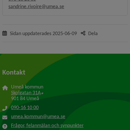
sandrine.rivoire@umea.se
Sidan uppdaterades
2025-06-09
Dela
Kontakt
Umeå kommun
Länk till annan webbplats, öppnas i nytt f
Skolgatan 31A
901 84 Umeå
090-16 10 00
umea.kommun@umea.se
Frågor, felanmälan och synpunkter