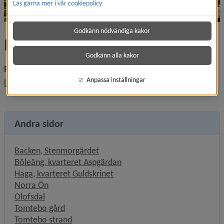
Läs gärna mer i vår cookiepolicy
Godkänn nödvändiga kakor
Norra Ön
Godkänn alla kakor
Planer för området
Anpassa inställningar
Läs mer om projektet Norra Ön här.
Andra sidor
Backen, Stenmorgärdet
Böleäng, kvarteret Aspgärdan
Haga, kvarteret Guldskrinet
Norra Ön
Olofsdal
Tomtebo gård
Tomtebo strand