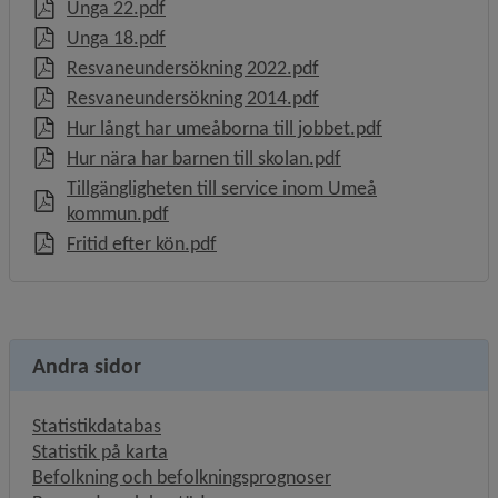
, 7.4 MB, öppnas i nytt fönster.
Unga 22.pdf
, 6 MB, öppnas i nytt fönster.
Unga 18.pdf
, 1.6 MB, öppnas i nytt
Resvaneundersökning 2022.pdf
, 5.5 MB, öppnas i nytt
Resvaneundersökning 2014.pdf
, 860.4 kB, öpp
Hur långt har umeåborna till jobbet.pdf
, 2 MB, öppnas i nyt
Hur nära har barnen till skolan.pdf
Tillgängligheten till service inom Umeå
, 8 MB, öppnas i nytt fönster.
kommun.pdf
, 1.4 MB, öppnas i nytt fönster.
Fritid efter kön.pdf
Andra sidor
Statistikdatabas
Statistik på karta
Befolkning och befolkningsprognoser