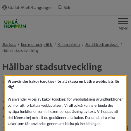
ll innehållet
Giälah/Kieli/Languages
Sök
MENY
nivå i brödsmulenavigeringen
nivå i brödsmulenavigeringen
nivå i 
Startsida
Kommun och politik
Kommunfakta
Statistik och analyser
nivå i brödsmulenavigeringen
Hållbar stadsutveckling
Hållbar stadsutveckling
Umeå kommuns övergripande mål är att växa till 200 000 
Vi använder kakor (cookies) för att skapa en bättre webbplats för
dig!
invånare till senast år 2050. Tillväxten ska ske på ett 
hållbart sätt, både ekonomiskt, ekologiskt, socialt och 
Vi använder vi oss av kakor (cookies) för webbplatsens grundfunktioner
kulturellt. Inom ramen för detta inryms ett stort antal olika 
och för att förbättra webbplatsen. Vi vill också kunna erbjuda dig
analys­områden. Analyser av konsekvenser av stadens 
nyttiga funktioner som till exempel uppläsning av text. Vi hoppas att
utveckling, skillnaden mellan stad och land, breda enkät­
det känns okej och att du godkänner alla kakor. Du kan ändra vilka
undersökningar av folkhälsa eller trygghet för vår äldre 
kakor som får användas genom att klicka på inställningar.
befolkning inryms som exempel på rapporter eller statistik i 