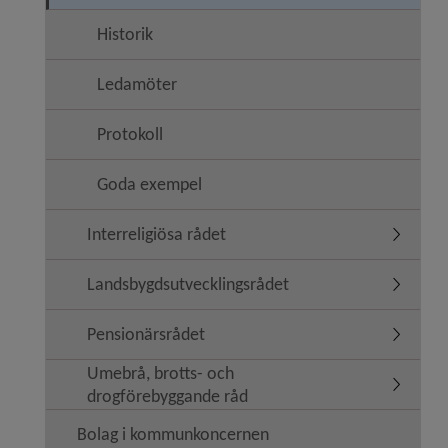
Historik
Ledamöter
Protokoll
Goda exempel
Interreligiösa rådet
Undermeny
Landsbygdsutvecklingsrådet
Undermen
Pensionärsrådet
Undermen
Umebrå, brotts- och
Undermen
drogförebyggande råd
Bolag i kommunkoncernen