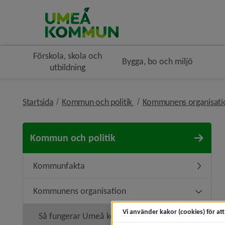
Förskola, skola och
Bygga, bo och miljö
utbildning
nivå i brödsmulenavigerin
Startsida
Kommun och politik
Kommunens organisat
Kommun och politik
Kommunfakta
Underme
Kommunens organisation
Undermen
Vi använder kakor (cookies) för at
Så fungerar Umeå kommun