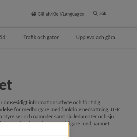
Till innehållet
Sök
Giälah/Kieli/Languages
töd
Trafik och gator
Uppleva och göra
navigeringen
et
ömsesidigt informationsutbyte och för tidig 
betydelse för medborgare med funktionsnedsättning. UFR 
a styrelser och nämnder samt sju ledamöter och sju 
ådet har funnits sedan 1972, tidigare med namnet 