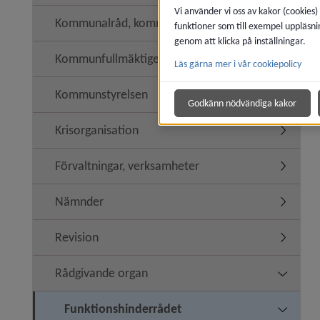
Vi använder vi oss av kakor (cookies)
Kommunalråd, kommunledning
funktioner som till exempel uppläsni
genom att klicka på inställningar.
Kommunfullmäktige
Läs gärna mer i vår cookiepolicy
Undermen
Kommunstyrelsen
Undermen
Godkänn nödvändiga kakor
Krisorganisation
Undermen
Förvaltningar, verksamheter
Undermen
Nämnder
Undermen
Revision
Undermen
Rådgivande organ
Undermen
Funktionshinderrådet
Undermen