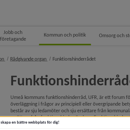
Jobb och
Kommun och politik
Omsorg och s
företagande
gen
nivå i brödsmulenavigeringen
nivå i brödsmulenavigeringen
nivå i brödsmule
ion
Rådgivande organ
Funktionshinderrådet
Funktionshinderråd
Umeå kommuns funktionshinderråd, UFR, är ett forum för 
ny för Kommunfakta
överläggning i frågor av principiell eller övergripande 
består av sju ledamöter och sju ersättare från kommunal
y för Kommunens organisation
ersättare från funktionshinderrörelsen. Funktionshinderr
t skapa en bättre webbplats för dig!
Kommunala handikapprådet (KHR).