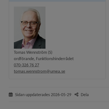
Tomas Wennström (S)
ordförande, Funktionshinderrådet
 för Interreligiösa rådet
070-326 76 27
tomas.wennstrom@umea.se
y för Landsbygdsutvecklingsrådet
y för Pensionärsrådet
Sidan uppdaterades
2026-05-29
Dela
y för Umebrå, brotts- och drogförebyggande råd