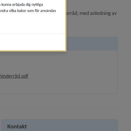
r funktionshinderrådet.
å kunna erbjuda dig nyttiga
 ändra vilka kakor som får användas
ör Umeå kommuns funktionshinderråd, med anledning av 
tt fönster.
nas i nytt fönster.
, 394.5 kB, öppnas i nytt fönster.
inderråd.pdf
ppnas i nytt fönster.
Kontakt