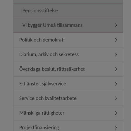
Pensionsstiftelse
Vi bygger Umeå tillsammans
Undermen
Politik och demokrati
Undermeny
Diarium, arkiv och sekretess
Undermen
Överklaga beslut, rättssäkerhet
Undermeny
E-tjänster, självservice
Undermeny
Service och kvalitetsarbete
Undermeny
Mänskliga rättigheter
Undermeny
Projektfinansiering
Undermeny