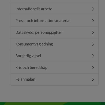
Internationellt arbete
Undermeny
Press- och informationsmaterial
Undermen
Dataskydd, personuppgifter
Undermen
Konsumentvägledning
Undermen
Borgerlig vigsel
Undermeny
Kris och beredskap
Undermen
Felanmälan
Undermen