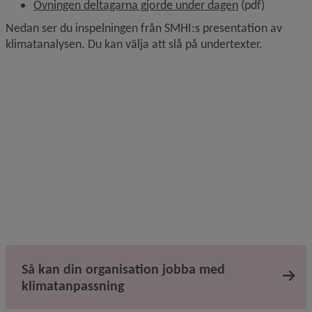
, 184.4 kB.
Övningen deltagarna gjorde under dagen
 (pdf)
Nedan ser du inspelningen från SMHI:s presentation av 
klimatanalysen. Du kan välja att slå på undertexter.
Så kan din organisation jobba med
klimatanpassning