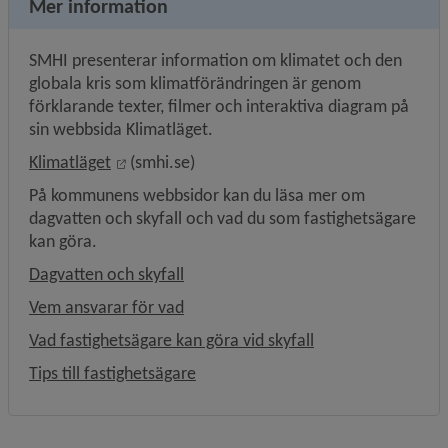
Mer information
SMHI presenterar information om klimatet och den 
globala kris som klimatförändringen är genom 
förklarande texter, filmer och interaktiva diagram på 
sin webbsida Klimatläget.
Länk till annan webbplats, öppnas i nytt föns
Klimatläget
 (smhi.se)
På kommunens webbsidor kan du läsa mer om 
dagvatten och skyfall och vad du som fastighetsägare 
kan göra.
Dagvatten och skyfall
Vem ansvarar för vad
Vad fastighetsägare kan göra vid skyfall
Tips till fastighetsägare