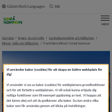
ll innehållet
Giälah/Kieli/Languages
Sök
MENY
nivå i brödsmulenavigeringen
nivå i bröds
Startsida
Bygga, bo och miljö
Samhällsutveckling och hållbarhet
nivå i brödsmulenavigeringen
nivå i brödsmule
Klimat, miljö och hållbarhet
Framtidens klimat i Umeå kommun
Vi använder kakor (cookies) för att skapa en bättre webbplats för
dig!
Vi använder vi oss av kakor (cookies) för webbplatsens grundfunktioner
och för att förbättra webbplatsen. Vi vill också kunna erbjuda dig
nyttiga funktioner som till exempel uppläsning av text. Vi hoppas att
det känns okej och att du godkänner alla kakor. Du kan ändra vilka
kakor som får användas genom att klicka på inställningar.