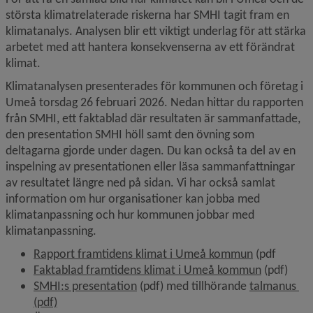
största klimatrelaterade riskerna har SMHI tagit fram en 
klimatanalys. Analysen blir ett viktigt underlag för att stärka 
arbetet med att hantera konsekvenserna av ett förändrat 
klimat.
Klimatanalysen presenterades för kommunen och företag i 
Umeå torsdag 26 februari 2026. Nedan hittar du rapporten 
från SMHI, ett faktablad där resultaten är sammanfattade, 
den presentation SMHI höll samt den övning som 
deltagarna gjorde under dagen. Du kan också ta del av en 
inspelning av presentationen eller läsa sammanfattningar 
av resultatet längre ned på sidan. Vi har också samlat 
information om hur organisationer kan jobba med 
klimatanpassning och hur kommunen jobbar med 
klimatanpassning.
, 4.7 MB, öp
Rapport framtidens klimat i Umeå kommun
 (pdf
, 891.7 kB
Faktablad framtidens klimat i Umeå kommun
 (pdf)
, 1.9 MB, öppnas i nytt fönster.
SMHI:s presentation
 (pdf) med tillhörande 
talmanus 
, 159.7 kB, öppnas i nytt fönster.
(pdf)