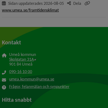
Sidan uppdaterades
2026-08-05
Dela
www.umea.se/framtidensklimat
Kontakt
Umeå kommun
Länk till annan webbplats, öppnas i nytt f
Skolgatan 31A
901 84 Umeå
090-16 10 00
umea.kommun@umea.se
Frågor, felanmälan och synpunkter
Hitta snabbt