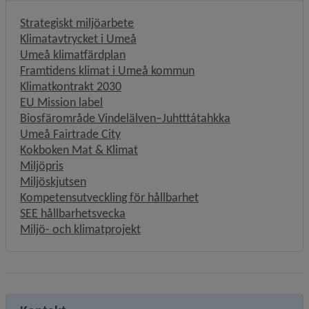
Strategiskt miljöarbete
Klimatavtrycket i Umeå
Umeå klimatfärdplan
Framtidens klimat i Umeå kommun
Klimatkontrakt 2030
EU Mission label
Biosfärområde Vindelälven–Juhtttátahkka
Umeå Fairtrade City
Kokboken Mat & Klimat
Miljöpris
Miljöskjutsen
Kompetensutveckling för hållbarhet
SEE hållbarhetsvecka
Miljö- och klimatprojekt