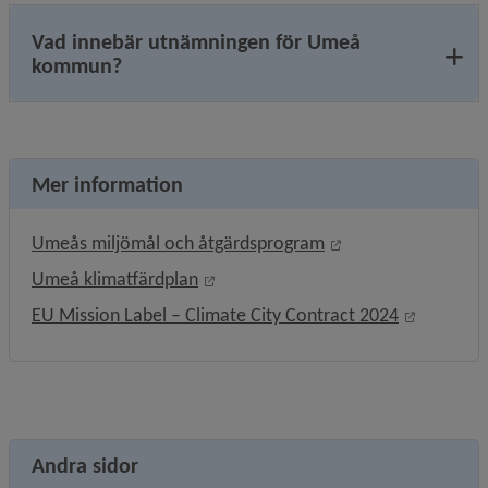
Vad innebär utnämningen för Umeå
kommun?
Mer information
Öppnas i nytt fönst
Umeås miljömål och åtgärdsprogram
Öppnas i nytt fönster.
Umeå klimatfärdplan
Länk till
EU Mission Label – Climate City Contract 2024
Andra sidor