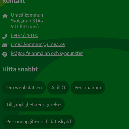
Kontakt
Umeå kommun
Länk till annan webbplats, öppnas i nytt f
Skolgatan 31A
901 84 Umeå
090-16 10 00
umea.kommun@umea.se
Frågor, felanmälan och synpunkter
Hitta snabbt
Om webbplatsen
A till Ö
Personalrum
Tillgänglighetsredogörelse
Personuppgifter och dataskydd