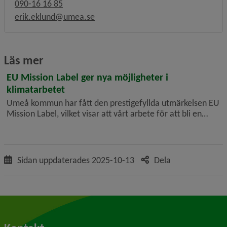
090-16 16 85
erik.eklund@umea.se
Läs mer
EU Mission Label ger nya möjligheter i
klimatarbetet
Umeå kommun har fått den prestigefyllda utmärkelsen EU
Mission Label, vilket visar att vårt arbete för att bli en
klimatneutral stad till år 2030 uppmärksammas och stöds
av EU. Med den här utmärkelsen får vi nya resurser och
möjligheter att...
Sidan uppdaterades
2025-10-13
Dela