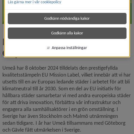
Läs gärna mer i vår cookiepolicy
Godkänn nödvändiga kakor
Godkänn alla kakor
EU Mission Label – Climate 
Anpassa inställningar
City Contract
Umeå har 8 oktober 2024 tilldelats den prestigefyllda 
kvalitetsstämpeln EU Mission Label, vilket innebär att vi har 
utsetts till en av Europas ledande städer i arbetet för att bli 
klimatneutral till år 2030. Som en del av EU initiativ för 
hållbara städer samarbetar vi med andra europeiska städer 
för att driva innovation, förbättra vår infrastruktur och 
engagera alla samhällsaktörer i en grön omställning. I 
Sverige har även Stockholm och Malmö utnämningen 
sedan tidigare. I år har Umeå tillsammans med Göteborg 
och Gävle fått utmärkelsen i Sverige.