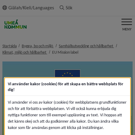
ll innehållet
Giälah/Kieli/Languages
Sök
MENY
nivå i brödsmulenavigeringen
nivå i bröds
Startsida
Bygga, bo och miljö
Samhällsutveckling och hållbarhet
nivå i brödsmulenavigeringen
nivå i brödsmulenavigeringen
Klimat, miljö och hållbarhet
EU Mission label
Vi använder kakor (cookies) för att skapa en bättre webbplats för
dig!
Vi använder vi oss av kakor (cookies) för webbplatsens grundfunktioner
och för att förbättra webbplatsen. Vi vill också kunna erbjuda dig
nyttiga funktioner som till exempel uppläsning av text. Vi hoppas att
det känns okej och att du godkänner alla kakor. Du kan ändra vilka
kakor som får användas genom att klicka på inställningar.