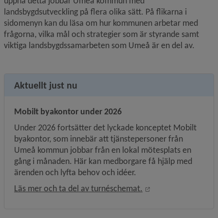
uppnå detta jobbar Umeå kommun med 
landsbygdsutveckling på flera olika sätt. På flikarna i 
sidomenyn kan du läsa om hur kommunen arbetar med 
frågorna, vilka mål och strategier som är styrande samt 
viktiga landsbygds­samarbeten som Umeå är en del av.
Aktuellt just nu
Mobilt byakontor under 2026
Under 2026 fortsätter det lyckade konceptet Mobilt 
byakontor, som innebär att tjänstepersoner från 
Umeå kommun jobbar från en lokal mötesplats en 
gång i månaden. Här kan medborgare få hjälp med 
ärenden och lyfta behov och idéer.
Öppnas i nytt fönste
Läs mer och ta del av turnéschemat.