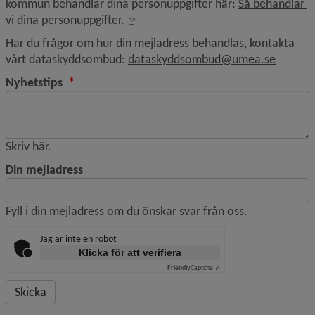
kommun behandlar dina personuppgifter här: 
Så behandlar 
Öppnas i nytt fönster.
vi dina personuppgifter.
Har du frågor om hur din mejladress behandlas, kontakta 
vårt dataskyddsombud: 
dataskyddsombud@umea.se
(obligatorisk)
Nyhetstips
*
Skriv här.
Din mejladress
Fyll i din mejladress om du önskar svar från oss.
Jag är inte en robot
Klicka för att verifiera
Friendly
Captcha ⇗