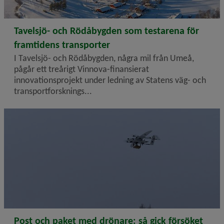
2026-04-29
Tavelsjö- och Rödåbygden som testarena för
framtidens transporter
I Tavelsjö- och Rödåbygden, några mil från Umeå,
pågår ett treårigt Vinnova-finansierat
innovationsprojekt under ledning av Statens väg- och
transportforsknings...
2026-04-07
Post och paket med drönare: så gick försöket