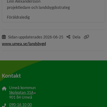
Linn Alexandersson
projektledare och landsbygdsstrateg
Föräldraledig
Sidan uppdaterades
2026-06-25
Dela
www.umea.se/landsbygd
Kontakt
Umeå kommun
Länk till annan webbplats, öppnas i nytt f
Skolgatan 31A
901 84 Umeå
090-16 10 00