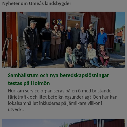
Nyheter om Umeås landsbygder
2026-06-29
Samhällsrum och nya beredskapslösningar
testas på Holmön
Hur kan service organiseras på en ö med bristande
färjetrafik och litet befolkningsunderlag? Och hur kan
lokalsamhället inkluderas på jämlikare villkor i
utveck...