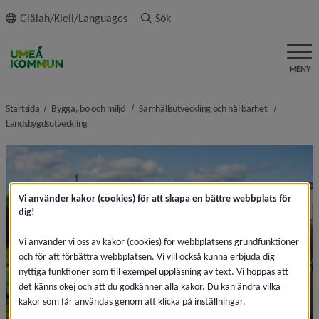
ll innehållet
Giälah/Kieli/Languages
Sök
MENY
nivå i brödsmulenavigeringen
nivå i bröds
Startsida
Bygga, bo och miljö
Samhällsutveckling och hållbarhet
nivå i brödsmulenavigeringen
Landsbygdsutveckling
Vi använder kakor (cookies) för att skapa en bättre webbplats för
dig!
Vi använder vi oss av kakor (cookies) för webbplatsens grundfunktioner
och för att förbättra webbplatsen. Vi vill också kunna erbjuda dig
nyttiga funktioner som till exempel uppläsning av text. Vi hoppas att
det känns okej och att du godkänner alla kakor. Du kan ändra vilka
kakor som får användas genom att klicka på inställningar.