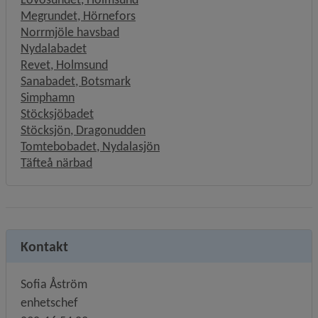
Megrundet, Hörnefors
Norrmjöle havsbad
Nydalabadet
Revet, Holmsund
Sanabadet, Botsmark
Simphamn
Stöcksjöbadet
Stöcksjön, Dragonudden
Tomtebobadet, Nydalasjön
Täfteå närbad
Kontakt
Sofia Åström
enhetschef