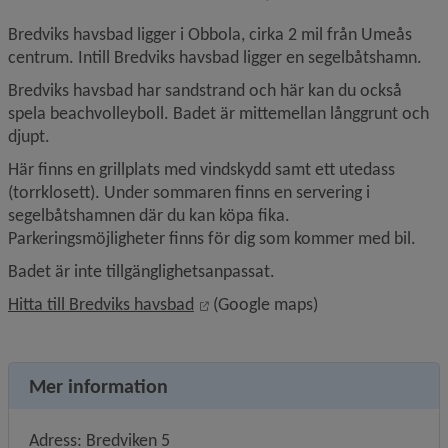
Bredviks havsbad ligger i Obbola, cirka 2 mil från Umeås 
centrum. Intill Bredviks havsbad ligger en segelbåtshamn.
Bredviks havsbad har sandstrand och här kan du också 
spela beachvolleyboll. Badet är mittemellan långgrunt och 
djupt.
Här finns en grillplats med vindskydd samt ett utedass 
(torrklosett). Under sommaren finns en servering i 
segelbåtshamnen där du kan köpa fika. 
Parkeringsmöjligheter finns för dig som kommer med bil.
Badet är inte tillgänglighetsanpassat.
Länk till annan webbplats, öppnas 
Hitta till Bredviks havsbad
 (Google maps)
Mer information
Adress: Bredviken 5