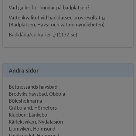
Vad gäller för hundar på badplatsen
?
Länk till anna
Vattenkvalitet vid badplatser, provresultat
(Badplatsen, Havs- och vattenmyndigheten)
Länk till annan webbplats, öppnas i n
Badklåda/cerkarier
 (1177.se)
Andra sidor
Bettnessands havsbad
Bredviks havsbad, Obbola
Bölesholmarna
Gråboland, Hörnefors
Klubben, Länkebo
Kärleksviken, Nydalasjön
Ljumviken, Holmsund
Lövösundet, Holmsund