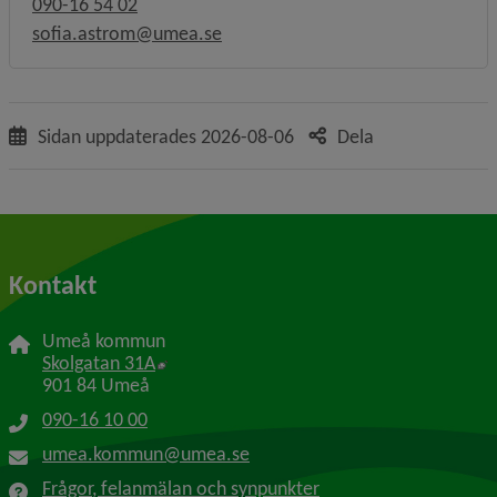
090-16 54 02
sofia.astrom@umea.se
Sidan uppdaterades
2026-08-06
Dela
Kontakt
Umeå kommun
Länk till annan webbplats, öppnas i nytt f
Skolgatan 31A
901 84 Umeå
090-16 10 00
umea.kommun@umea.se
Frågor, felanmälan och synpunkter