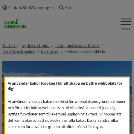
ll innehållet
Giälah/Kieli/Languages
Sök
MENY
nivå i brödsmulenavigeringen
nivå i brödsmulenavi
Startsida
Uppleva och göra
Idrott, motion och friluftsliv
nivå i brödsmulenavigeringen
nivå i brödsmulenavigeringen
nivå i brödsmulen
Friluftsliv och motion
Badplatser
Bredviks havsbad, Obbola
Vi använder kakor (cookies) för att skapa en bättre webbplats för
dig!
Vi använder vi oss av kakor (cookies) för webbplatsens grundfunktioner
och för att förbättra webbplatsen. Vi vill också kunna erbjuda dig
nyttiga funktioner som till exempel uppläsning av text. Vi hoppas att
det känns okej och att du godkänner alla kakor. Du kan ändra vilka
kakor som får användas genom att klicka på inställningar.