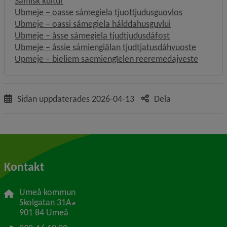
Samisk kultur
Ubmeje − oasse sámegiela tjuottjudusguovlos
Ubmeje − oassi sámegiela hálddahusguvlui
Ubmeje − åsse sámegiela tjudtjudusdáfost
Ubmeje − åssie sámiengiälan tjudtjatusdáhvuoste
Upmeje − bieliem saemiengïelen reeremedajveste
Sidan uppdaterades
2026-04-13
Dela
Kontakt
Umeå kommun
Länk till annan webbplats, öppnas i nytt f
Skolgatan 31A
901 84 Umeå