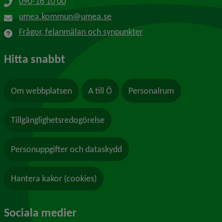
090-16 10 00
umea.kommun@umea.se
Frågor, felanmälan och synpunkter
Hitta snabbt
Om webbplatsen
A till Ö
Personalrum
Tillgänglighetsredogörelse
Personuppgifter och dataskydd
Hantera kakor (cookies)
Sociala medier