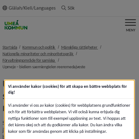
ll innehållet
Giälah/Kieli/Languages
Sök
MENY
nivå i brödsmulenavigeringen
nivå i brödsmulenaviger
Startsida
Kommun och politik
Mänskliga rättigheter
nivå i brödsmulenavigeringen
Nationella minoriteter och minoritetsspråk
nivå i brödsmulenavigeringen
Förvaltningsområde för samiska
nivå i brödsmulenavigeringen
Upmeje − bieliem saemiengïelen reeremedajveste
Upmeje − bieliem 
Vi använder kakor (cookies) för att skapa en bättre webbplats för
saemiengïelen 
dig!
reeremedajveste
Vi använder vi oss av kakor (cookies) för webbplatsens grundfunktioner
och för att förbättra webbplatsen. Vi vill också kunna erbjuda dig
nyttiga funktioner som till exempel uppläsning av text. Vi hoppas att
Saemieh leah aktem daejstie veartenen aalkoealmetjistie 
det känns okej och att du godkänner alla kakor. Du kan ändra vilka
jïjtje kultuvrine, jïjtje gïeline jïh jïjtje vuekine. Upmeje lea 
kakor som får användas genom att klicka på inställningar.
bielie dajveste gusnie saemieh årroeminie, barkeminie jïh 