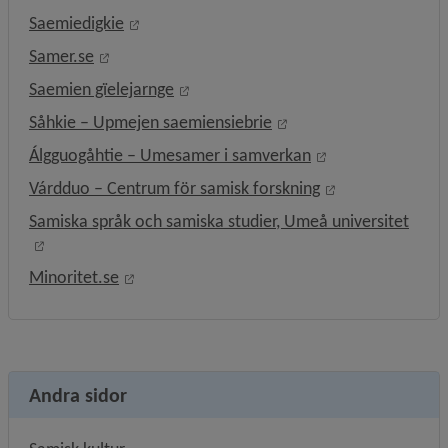
Länk till annan webbplats, öppnas i nytt fön
Saemiedigkie
Länk till annan webbplats, öppnas i nytt fönster
Samer.se
Länk till annan webbplats, öppnas i 
Saemien gïelejarnge
Länk till annan webbpla
Såhkie – Upmejen saemiensiebrie
Länk till annan w
Álgguogåhtie – Umesamer i samverkan
Länk till annan 
Várdduo – Centrum för samisk forskning
Samiska språk och samiska studier, Umeå universitet
Länk till annan webbplats, öppnas i nytt fönster.
Länk till annan webbplats, öppnas i nytt fön
Minoritet.se
Andra sidor