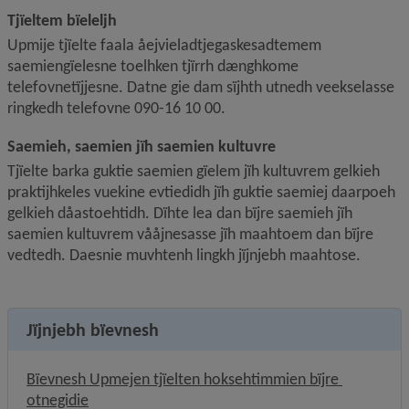
Tjïeltem bïeleljh
Upmije tjïelte faala åejvieladtjegaskesadtemem 
saemiengïelesne toelhken tjïrrh dænghkome 
telefovnetïjjesne. Datne gie dam sïjhth utnedh veekselasse 
ringkedh telefovne 090-16 10 00.
Saemieh, saemien jïh saemien kultuvre
Tjïelte barka guktie saemien gïelem jïh kultuvrem gelkieh 
praktijhkeles vuekine evtiedidh jïh guktie saemiej daarpoeh 
gelkieh dåastoehtidh. Dïhte lea dan bïjre saemieh jïh 
saemien kultuvrem vååjnesasse jïh maahtoem dan bïjre 
vedtedh. Daesnie muvhtenh lingkh jïjnjebh maahtose.
Jïjnjebh bïevnesh
Bïevnesh Upmejen tjïelten hoksehtimmien bïjre 
otnegidie