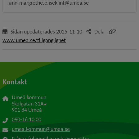
ann-margrethe.e.iseklint@umea.se
Sidan uppdaterades
2025-11-10
Dela
www.umea.se/tillganglighet
Kontakt
Umeå kommun
Länk till annan webbplats, öppnas i nytt f
Skolgatan 31A
901 84 Umeå
090-16 10 00
umea.kommun@umea.se
Frågor, felanmälan och synpunkter