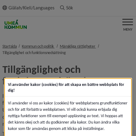
ll innehållet
Giälah/Kieli/Languages
Sök
MENY
nivå i brödsmulenavigeringen
nivå i brödsmulenaviger
Startsida
Kommun och politik
Mänskliga rättigheter
nivå i brödsmulenavigeringen
Tillgänglighet och funktionsnedsättning
Tillgänglighet och 
funktionsnedsättning
Vi använder kakor (cookies) för att skapa en bättre webbplats för
dig!
I kommunens strategiska plan beskrivs goda levnadsvillkor 
för alla som ett fokusområde. Inriktningsmål 1 anger att 
Vi använder vi oss av kakor (cookies) för webbplatsens grundfunktioner
Umeås tillväxt ska klaras med social, ekologisk, kulturell 
och för att förbättra webbplatsen. Vi vill också kunna erbjuda dig
nyttiga funktioner som till exempel uppläsning av text. Vi hoppas att
och ekonomisk hållbarhet med visionen om 200 000 
det känns okej och att du godkänner alla kakor. Du kan ändra vilka
medborgare år 2050.
kakor som får användas genom att klicka på inställningar.
Tillgänglighet är en del av detta, och begreppet beskrivs på 