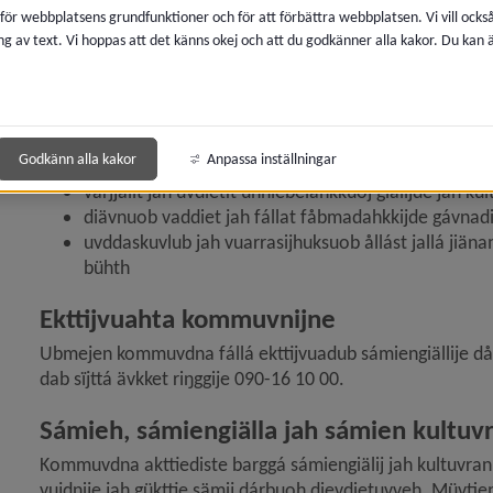
guvllije tjudtjatusdáhvuoje, güssnie sámienkultuvrasne j
 för webbplatsens grundfunktioner och för att förbättra webbplatsen. Vi vill ocks
 för Politik och demokrati
rïjkkaünniebelåhkkuone jah ünniebelåhkkuogiällane.
ng av text. Vi hoppas att det känns okej och att du godkänner alla kakor. Du kan
y för Diarium, arkiv och sekretess
Ubmeje leä aktta kommuvnijste tjudtjatusdáhvuosne sámiengi
sámien kultuvrijde jah sámiengiälijde. Dan mehte kommu
 för Överklaga beslut, rättssäkerhet
diedietit unniebelåhkkuojde lágan bïjrra
Godkänn alla kakor
Anpassa inställningar
bájdniemefámuob vaddiet jah råđđasjit unniebelåh
 för E-tjänster, självservice
várjjalit jah üvdietit unniebelåhkkuoj giälijde jah ku
diävnuob vaddiet jah fállat fåbmadahkkijde gávnad
uvddaskuvlub jah vuarrasijhuksuob ållást jallá jiäna
 för Service och kvalitetsarbete
bühth
 för Mänskliga rättigheter
Ekttijvuahta kommuvnijne
 för Tillgänglighet och funktionsnedsättning
Ubmejen kommuvdna fállá ekttijvuadub sámiengiällije dål
dab sïjttá ävkket riŋggije 090-16 10 00.
y för Jämställdhet
Sámieh, sámiengiälla jah sámien kultuvr
y för Folkhälsa
Kommuvdna akttiediste barggá sámiengiälij jah kultuvran
vujdnije jah gükttie sämij dárbuoh dievdietuvveh. Müvtiem