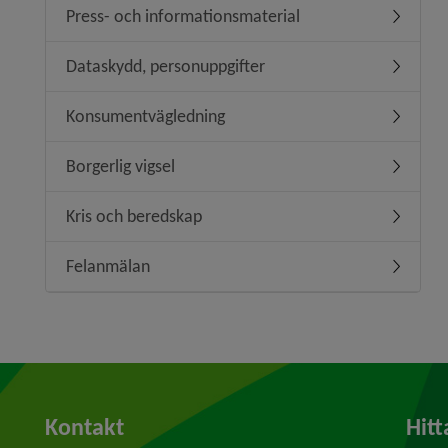
Press- och informationsmaterial
Undermen
Dataskydd, personuppgifter
Undermen
Konsumentvägledning
Undermen
Borgerlig vigsel
Undermeny
Kris och beredskap
Undermen
Felanmälan
Undermen
Kontakt
Hitt