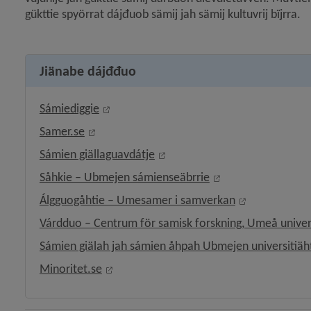
gükttie spyörrat dájđuob sämij jah sämij kultuvrij bïjrra.
 för Nationella minoriteter och minoritetsspråk
Jiänabe dájđđuo
y för Förvaltningsområde för finska
Länk till annan webbplats, öppnas i nytt 
Sámiediggie
y för Förvaltningsområde för meänkieli
Länk till annan webbplats, öppnas i nytt fön
Samer.se
Länk till annan webbplats, öp
Sámien giällaguavdátje
y för Förvaltningsområde för samiska
Länk till annan we
Såhkie – Ubmejen sámienseäbrrie
y för Samisk kultur
Länk till ann
Álgguogåhtie – Umesamer i samverkan
Várdduo – Centrum för samisk forskning, Umeå univer
Sámien giälah jah sámien åhpah Ubmejen universitiäh
Länk till annan webbplats, öppnas i nytt
Minoritet.se