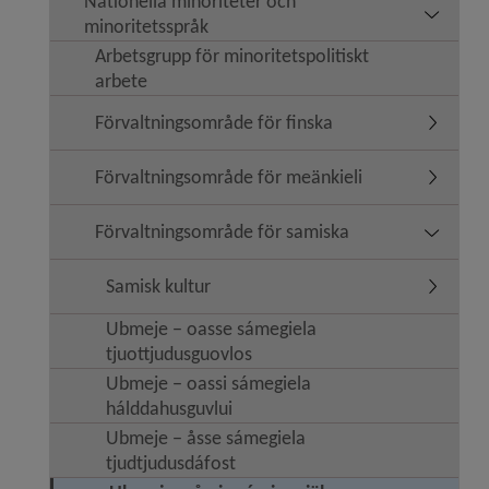
Nationella minoriteter och
Undermeny
minoritetsspråk
Arbetsgrupp för minoritetspolitiskt
arbete
Förvaltningsområde för finska
Undermen
Förvaltningsområde för meänkieli
Undermen
Förvaltningsområde för samiska
Undermen
Samisk kultur
Undermen
Ubmeje − oasse sámegiela
tjuottjudusguovlos
Ubmeje − oassi sámegiela
hálddahusguvlui
Ubmeje − åsse sámegiela
tjudtjudusdáfost