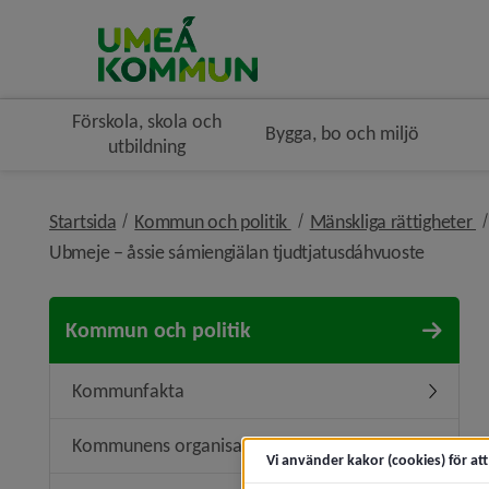
Förskola, skola och
Bygga, bo och miljö
utbildning
nivå i brödsmulenavigerin
n
Startsida
Kommun och politik
Mänskliga rättigheter
nivå i b
Ubmeje − åssie sámiengiälan tjudtjatusdáhvuoste
Kommun och politik
Kommunfakta
Underme
Kommunens organisation
Undermen
Vi använder kakor (cookies) för at