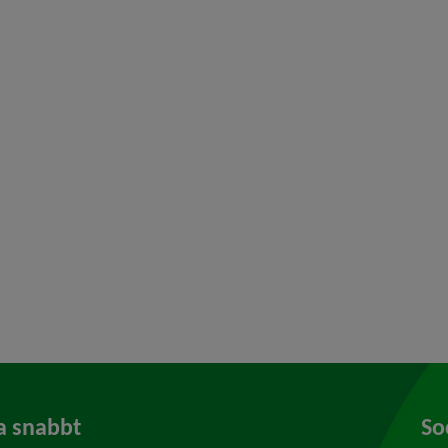
y för Press- och informationsmaterial
y för Dataskydd, personuppgifter
y för Konsumentvägledning
 för Borgerlig vigsel
y för Kris och beredskap
y för Felanmälan
a snabbt
So