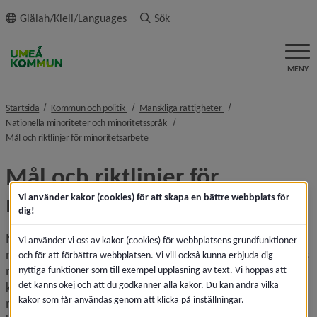
ll innehållet
Giälah/Kieli/Languages
Sök
MENY
nivå i brödsmulenavigeringen
nivå i brödsmulenaviger
Startsida
Kommun och politik
Mänskliga rättigheter
nivå i brödsmulenavigeringen
Nationella minoriteter och minoritetsspråk
nivå i brödsmulenavigeringen
Mål och riktlinjer för minoritetsarbete
Mål och riktlinjer för 
minoritetsarbete
Vi använder kakor (cookies) för att skapa en bättre webbplats för
dig!
Mål och riktlinjer för Umeås kommuns arbete med 
Vi använder vi oss av kakor (cookies) för webbplatsens grundfunktioner
nationella minoriteter och minoritetsspråk ska tillsammans 
och för att förbättra webbplatsen. Vi vill också kunna erbjuda dig
med minoritetslagen, andra lagar och styrdokument stötta 
nyttiga funktioner som till exempel uppläsning av text. Vi hoppas att
det känns okej och att du godkänner alla kakor. Du kan ändra vilka
kommunens arbete att främja och skydda de nationella 
kakor som får användas genom att klicka på inställningar.
minoriteternas möjligheter att behålla och utveckla sin 