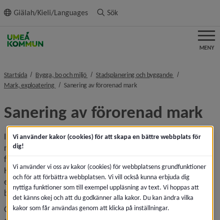
ll innehållet
Giälah/Kieli/Languages
Sök
MENY
nivå i brödsmulenavigeringen
nivå i brödsmulen
Startsida
Bygga, bo och miljö
Stadsplanering och byggande
nivå i brödsmulenavigeringen
nivå i brödsmulenavigeringen
Mark, exploatering
Sanering av förorenad mark
Sanering av förorenad mark
Innan du påbörjar en byggnation på en fastighet, eller gör 
Vi använder kakor (cookies) för att skapa en bättre webbplats för
dig!
någon annan åtgärd som påverkar marken, är det bra att ta 
fram information om platsens historia och förutsättningar. 
Vi använder vi oss av kakor (cookies) för webbplatsens grundfunktioner
Historiskt kan marken ha använts till en rad saker, som till 
och för att förbättra webbplatsen. Vi vill också kunna erbjuda dig
exempel verksamheter eller upplagsområden som kan ha 
nyttiga funktioner som till exempel uppläsning av text. Vi hoppas att
bidragit till att marken har förorenats.
det känns okej och att du godkänner alla kakor. Du kan ändra vilka
kakor som får användas genom att klicka på inställningar.
Genom att göra en markundersökning får du svar på om till 