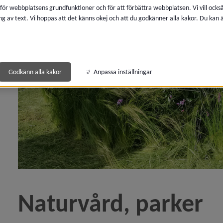
 för webbplatsens grundfunktioner och för att förbättra webbplatsen. Vi vill ocks
ng av text. Vi hoppas att det känns okej och att du godkänner alla kakor. Du kan
 för Boendemiljö, buller och luftkvalitet
 för Avfall och återvinning
 för Kemikalier, miljöfarlig verksamhet
Godkänn alla kakor
Anpassa inställningar
y för Lantmäteri, kartor och mätning
y för Vatten och avlopp
y för Brandskydd och förebygga olycka
y för Energi och uppvärmning
Naturvård, parker
y för Djur
y för Naturvård, parker