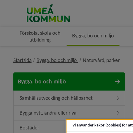
Förskola, skola och
Bygga, bo och miljö
utbildning
nivå i brödsmulenavigerin
nivå i
Startsida
Bygga, bo och miljö
Naturvård, parker
Bygga, bo och miljö
Samhällsutveckling och hållbarhet
Undermen
Bygga nytt, ändra eller riva
Undermeny
Vi använder kakor (cookies) för at
Bostäder
Undermen