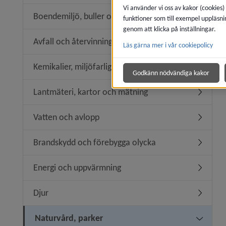
Vi använder vi oss av kakor (cookies)
Boendemiljö, buller och luftkvalitet
funktioner som till exempel uppläsni
Undermeny
genom att klicka på inställningar.
Avfall och återvinning
Läs gärna mer i vår cookiepolicy
Undermeny
Kemikalier, miljöfarlig verksamhet
Undermeny
Godkänn nödvändiga kakor
Lantmäteri, kartor och mätning
Undermen
Vatten och avlopp
Undermen
Brandskydd och förebygga olycka
Undermen
Energi och uppvärmning
Undermen
Djur
Undermen
Naturvård, parker
Undermen