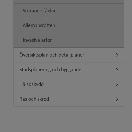
Störande fåglar
Allemansrätten
Invasiva arter
Översiktsplan och detaljplaner
Undermeny
Stadsplanering och byggande
Undermen
Hälsoskydd
Undermen
Ras och skred
Undermen