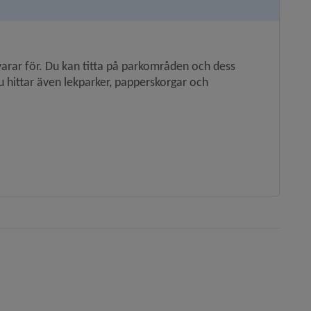
ar för. Du kan titta på parkområden och dess 
u hittar även lekparker, papperskorgar och 
önster.