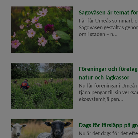
2026-05-18
Sagoväsen är temat 
I år får Umeås sommarblom
Sagoväsen gestaltas genom
om i staden – n...
 för Översiktsplan och detaljplaner
2026-05-12
Föreningar och företag
y för Stadsplanering och byggande
natur och lagkassor
Nu får föreningar i Umeå m
y för Hälsoskydd
tjäna pengar till sin ver
ekosystemhjälpen...
y för Ras och skred
2026-05-07
Dags för fårsläpp på 
Nu är det dags för det eft