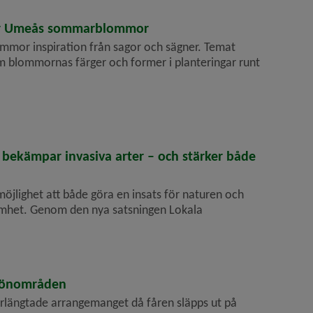
för Umeås sommarblommor
mor inspiration från sagor och sägner. Temat
 blommornas färger och former i planteringar runt
 bekämpar invasiva arter – och stärker både
öjlighet att både göra en insats för naturen och
ksamhet. Genom den nya satsningen Lokala
grönområden
erlängtade arrangemanget då fåren släpps ut på