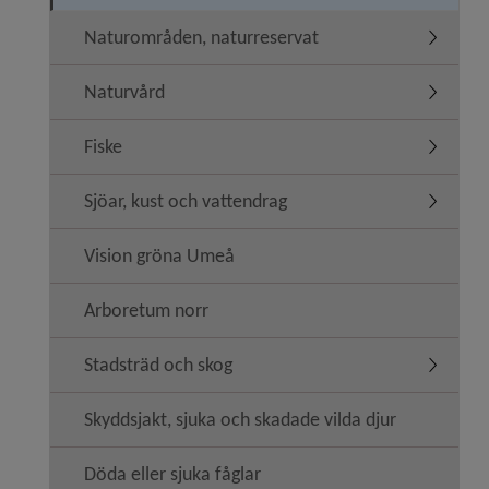
Naturområden, naturreservat
Undermen
Naturvård
Undermen
Fiske
Undermen
Sjöar, kust och vattendrag
Undermeny
Vision gröna Umeå
Arboretum norr
Stadsträd och skog
Undermen
Skyddsjakt, sjuka och skadade vilda djur
Döda eller sjuka fåglar