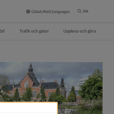
Till innehållet
Sök
Giälah/Kieli/Languages
töd
Trafik och gator
Uppleva och göra