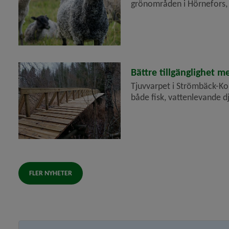
grönområden i Hörnefors,
2025-11-20
Bättre tillgänglighet 
Tjuvvarpet i Strömbäck-Kon
både fisk, vattenlevande 
FLER NYHETER