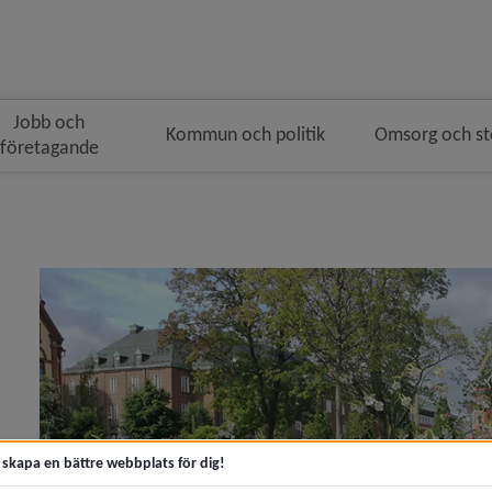
Jobb och
Kommun och politik
Omsorg och s
företagande
gen
 brödsmulenavigeringen
y för Samhällsutveckling och hållbarhet
 för Bygga nytt, ändra eller riva
t skapa en bättre webbplats för dig!
y för Bostäder