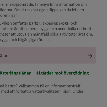
rk eller skogsområde. I menyn finns information om 
stiderna. Om du saknar egen täppa kan du leta en 
föreningar.
ilken omfattar parker, lekparker, skogs- och 
rbete är att planera, bygga och underhålla ett brett 
ter att utöva en mångfald olika aktiviteter året om. 
gga och tillgängliga för alla.
mälan
Västerlångslädan – åtgärder mot övergödning
må bättre? Välkommen till en informationsträff
 med att förbättra vattenkvaliteten i sjön. Under