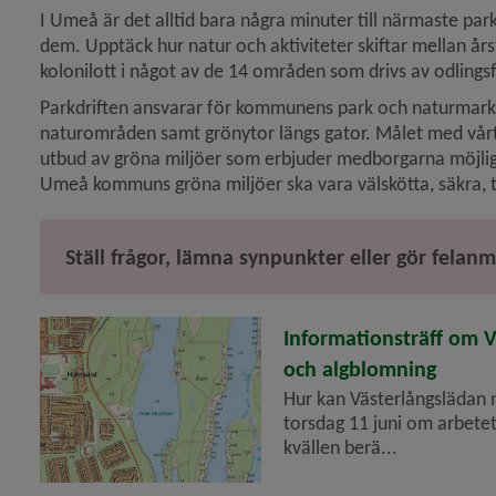
I Umeå är det alltid bara några minuter till närmaste pa
dem. Upptäck hur natur och aktiviteter skiftar mellan år
y för Naturområden, naturreservat
kolonilott i något av de 14 områden som drivs av odlings
y för Naturvård
Parkdriften ansvarar för kommunens park och naturmark, v
naturområden samt grönytor längs gator. Målet med vårt a
utbud av gröna miljöer som erbjuder medborgarna möjlighe
y för Fiske
Umeå kommuns gröna miljöer ska vara välskötta, säkra, try
 för Sjöar, kust och vattendrag
Ställ frågor, lämna synpunkter eller gör felan
2026-05-26
Informationsträff om 
och algblomning
y för Stadsträd och skog
Hur kan Västerlångslädan 
torsdag 11 juni om arbetet
kvällen berä...