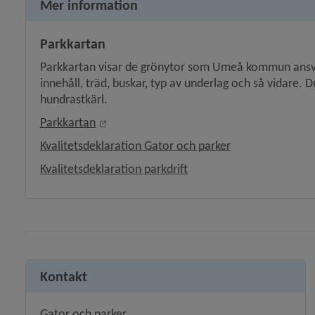
Mer information
Parkkartan
Parkkartan visar de grönytor som Umeå kommun ansvar
innehåll, träd, buskar, typ av underlag och så vidare. D
hundrastkärl.
Länk till annan webbplats, öppnas i nytt f
Parkkartan
Kvalitetsdeklaration Gator och parker
Kvalitetsdeklaration parkdrift
Kontakt
Gator och parker