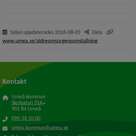
Sidan uppdaterades
2026-08-05
Dela
www.umea.se/aldreomsorgensomstallning
Kontakt
Umeå kommun
Länk till annan webbplats, öppnas i nytt f
Skolgatan 31A
901 84 Umeå
090-16 10 00
umea.kommun@umea.se