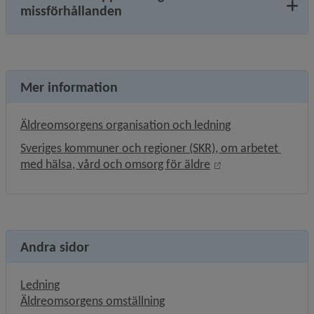
missförhållanden
Mer information
Äldreomsorgens organisation och ledning
Sveriges kommuner och regioner (SKR), om arbetet 
Länk till annan web
med hälsa, vård och omsorg för äldre
Andra sidor
Ledning
Äldreomsorgens omställning