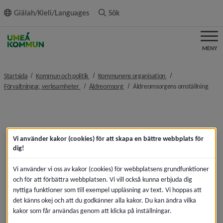
ll innehållet
Giälah/Kieli/Languages
Sök
MENY
nivå i brödsmulenavigeringen
nivå i brödsmulenavi
Startsida
Kommun och politik
Kommunens organisation
nivå i brödsmulenavigeringen
nivå i brödsmulenavigeringen
nivå 
Förvaltningar, verksamheter
Äldreomsorg
Äldreomsorgens omställning
Vi använder kakor (cookies) för att skapa en bättre webbplats för
dig!
Vi använder vi oss av kakor (cookies) för webbplatsens grundfunktioner
och för att förbättra webbplatsen. Vi vill också kunna erbjuda dig
nyttiga funktioner som till exempel uppläsning av text. Vi hoppas att
det känns okej och att du godkänner alla kakor. Du kan ändra vilka
kakor som får användas genom att klicka på inställningar.