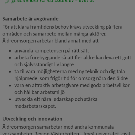
Tillsammans för ett bättre liv – livet ut
Samarbete är avgörande
För att klara framtidens behov krävs utveckling på flera 
områden och samarbete mellan många aktörer. 
Äldreomsorgen arbetar bland annat med att
använda kompetensen på rätt sätt
arbeta förebyggande så att fler äldre kan leva ett gott 
och självsständigt liv längre
ta tillvara möjligheterna med ny teknik och digitala 
hjälpmedel som frigör tid för omsorg nära den äldre
vara en attraktiv arbetsgivare med goda arbetsvillkor 
och hållbar arbetsmiljö
utveckla ett nära ledarskap och stärka 
medarbetarskapet.
Utveckling och innovation
Äldreomsorgen samarbetar med andra kommunala 
verksamheter, Region Västerbotten, Umeå universitet, civil­