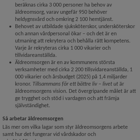
beräknas cirka 3 000 personer ha behov av 
äldreomsorg, varav ungefär 950 behöver 
heldygnsvård och omkring 2 100 hemtjänst.
Behovet av utbildade sjuksköterskor, undersköterskor 
och annan vårdpersonal ökar – och det är en 
utmaning att rekrytera och behålla rätt kompetens. 
Varje år rekryteras cirka 1 000 vikarier och 
tillvidareanställda.
Äldreomsorgen är en av kommunens största 
verksamheter med cirka 2 200 tillsvidareanställda, 1 
000 vikarier och årsbudget (2025) på 1,4 miljarder 
kronor. 
Tillsammans för ett bättre liv – livet ut
 är 
äldreomsorgens vision. Det övergripande målet är att 
ge trygghet och stöd i vardagen och att främja 
självständighet.
Så arbetar äldreomsorgen
Läs mer om vilka lagar som styr äldreomsorgens arbete 
samt hur det fungerar vid vårdskador och 