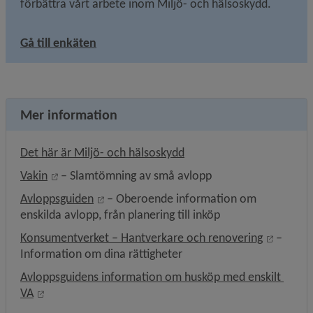
förbättra vårt arbete inom Miljö- och hälsoskydd. 
Gå till enkäten
Mer information
Det här är Miljö- och hälsoskydd
Länk till annan webbplats, öppnas i nytt fönster.
Vakin
 – Slamtömning av små avlopp
Länk till annan webbplats, öppnas i nytt f
Avloppsguiden
 – Oberoende information om 
enskilda avlopp, från planering till inköp
Länk til
Konsumentverket – Hantverkare och renovering
 – 
Information om dina rättigheter
Avloppsguidens information om husköp med enskilt 
Länk till annan webbplats, öppnas i nytt fönster.
VA