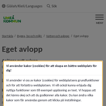
ll innehållet
Giälah/Kieli/Languages
Sök
MENY
nivå i brödsmulenavigeringen
nivå i brödsmulenavigeringe
nivå i brödsm
Startsida
Bygga, bo och miljö
Vatten och avlopp
Eget avlopp
Eget avlopp
Anlägga nytt avlopp
Vi använder kakor (cookies) för att skapa en bättre webbplats för
Om du inte är ansluten till kommunalt avlopp behöver du 
dig!
ordna en egen avloppsanläggning.
Läs mer om hur du ansöker eller anmäler inför nytt avlopp
Vi använder vi oss av kakor (cookies) för webbplatsens grundfunktioner
och för att förbättra webbplatsen. Vi vill också kunna erbjuda dig
Har du ett eget avlopp?
nyttiga funktioner som till exempel uppläsning av text. Vi hoppas att
det känns okej och att du godkänner alla kakor. Du kan ändra vilka
I filmen nedan går vi igenom vilket ansvar som följer med 
kakor som får användas genom att klicka på inställningar.
att ha ett eget avlopp och vad det innebär i praktiken.