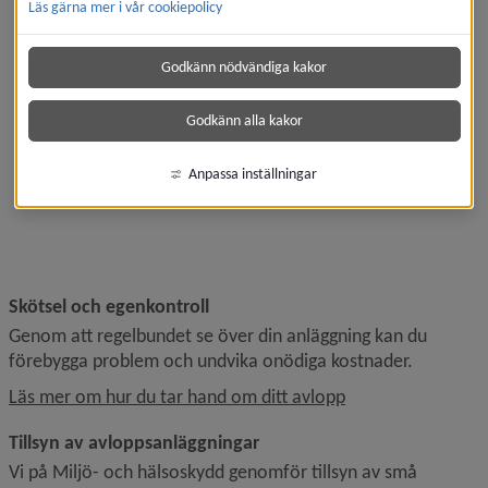
Läs gärna mer i vår cookiepolicy
Godkänn nödvändiga kakor
Godkänn alla kakor
Anpassa inställningar
Skötsel och egenkontroll
Genom att regelbundet se över din anläggning kan du 
förebygga problem och undvika onödiga kostnader.
Läs mer om hur du tar hand om ditt avlopp
Tillsyn av avloppsanläggningar
Vi på Miljö- och hälsoskydd genomför tillsyn av små 