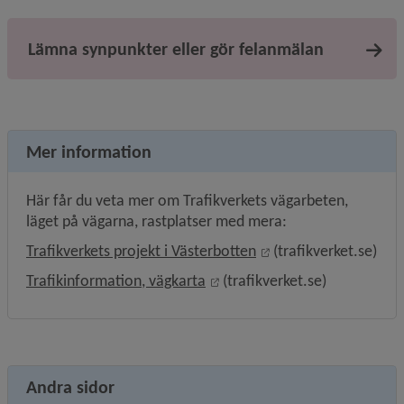
Lämna synpunkter eller gör felanmälan
Mer information
Här får du veta mer om Trafikverkets vägarbeten, 
läget på vägarna, rastplatser med mera:
Länk till annan webbp
Trafikverkets projekt i Västerbotten
 (trafikverket.se)
Länk till annan webbplats, öp
Trafikinformation, vägkarta
 (trafikverket.se)
Andra sidor