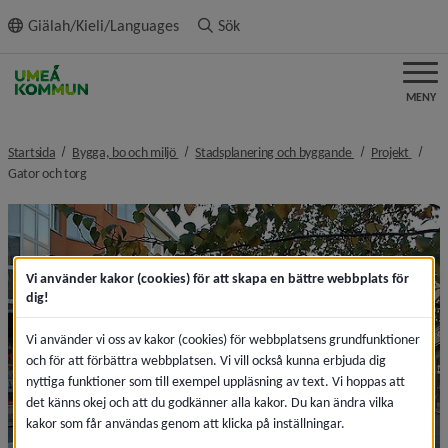
ll innehållet
Giälah/Kieli/Languages
Sök
MENY
nivå i brödsmulenavigeringen
nivå i brödsmulen
nivå i
Startsida
Bygga, bo och miljö
Stadsplanering och byggande
Projekt
nivå i brödsmulenavigeringen
Gator och torg
Vi använder kakor (cookies) för att skapa en bättre webbplats för
dig!
Vi använder vi oss av kakor (cookies) för webbplatsens grundfunktioner
och för att förbättra webbplatsen. Vi vill också kunna erbjuda dig
nyttiga funktioner som till exempel uppläsning av text. Vi hoppas att
det känns okej och att du godkänner alla kakor. Du kan ändra vilka
kakor som får användas genom att klicka på inställningar.