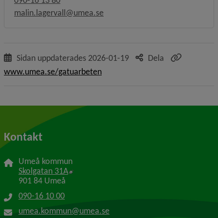
090-16 13 80
malin.lagervall@umea.se
Sidan uppdaterades
2026-01-19
Dela
www.umea.se/gatuarbeten
Kontakt
Umeå kommun
Länk till annan webbplats, öppnas i nytt f
Skolgatan 31A
901 84 Umeå
090-16 10 00
umea.kommun@umea.se