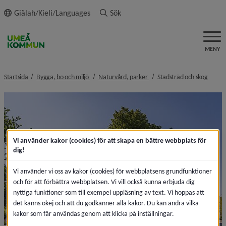
ll innehållet
Giälah/Kieli/Languages
Sök
MENY
nivå i brödsmulenavigeringen
nivå i brödsmulenavigeringe
nivå i
Startsida
Bygga, bo och miljö
Naturvård, parker
Stadsträd och skog
Vi använder kakor (cookies) för att skapa en bättre webbplats för
dig!
Vi använder vi oss av kakor (cookies) för webbplatsens grundfunktioner
och för att förbättra webbplatsen. Vi vill också kunna erbjuda dig
nyttiga funktioner som till exempel uppläsning av text. Vi hoppas att
det känns okej och att du godkänner alla kakor. Du kan ändra vilka
kakor som får användas genom att klicka på inställningar.