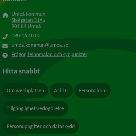
Umeå kommun
Länk till annan webbplats, öppnas i nytt f
Skolgatan 31A
901 84 Umeå
090-16 10 00
umea.kommun@umea.se
Frågor, felanmälan och synpunkter
Hitta snabbt
Om webbplatsen
A till Ö
Personalrum
Tillgänglighetsredogörelse
Personuppgifter och dataskydd