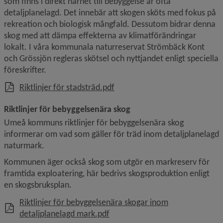
som finns i direkt närhet till bebyggelse är ofta 
detaljplanelagd. Det innebär att skogen sköts med fokus på 
rekreation och biologisk mångfald. Dessutom bidrar denna 
skog med att dämpa effekterna av klimatförändringar 
lokalt. I våra kommunala naturreservat Strömbäck Kont 
och Grössjön regleras skötsel och nyttjandet enligt speciella 
föreskrifter.
, 413.5 kB, öppnas i nytt fönste
Riktlinjer för stadsträd.pdf
Riktlinjer 
för bebyggelsenära skog
Umeå kommuns riktlinjer för bebyggelsenära skog 
informerar om vad som gäller för träd inom detaljplanelagd 
naturmark.
Kommunen äger också skog som utgör en markreserv för 
framtida exploatering, här bedrivs skogsproduktion enligt 
en skogsbruksplan.
Riktlinjer för bebyggelsenära skogar inom
, 750 kB, öppnas i nytt fönster.
detaljplanelagd mark.pdf