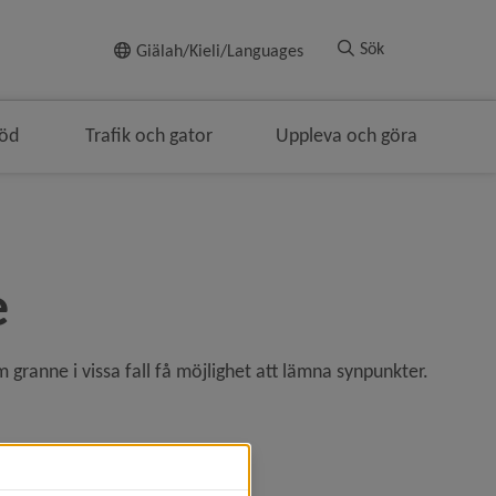
Till innehållet
Sök
Giälah/Kieli/Languages
töd
Trafik och gator
Uppleva och göra
e
granne i vissa fall få möjlighet att lämna synpunkter.