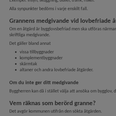
Exempel: insyn, skuggning, buller, trafik, risker.
Alla synpunkter bedöms i varje enskilt fall.
 för Kemikalier, miljöfarlig verksamhet
Grannens medgivande vid lovbefriade å
y för Lantmäteri, kartor och mätning
Om en åtgärd är bygglovsbefriad men ska utföras närmare
skriftliga medgivande.
y för Vatten och avlopp
Det gäller bland annat
y för Brandskydd och förebygga olycka
vissa tillbyggnader
komplementbyggnader
y för Energi och uppvärmning
skärmtak
altaner och andra lovbefriade åtgärder.
y för Djur
Om du inte ger ditt medgivande
y för Naturvård, parker
Byggherren kan då i stället välja att ansöka om bygglov
Vem räknas som berörd granne?
 för Översiktsplan och detaljplaner
Det avgör kommunen utifrån den sökta åtgärden.
y för Stadsplanering och byggande