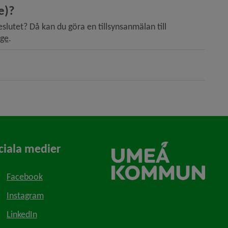
e)?
eslutet? Då kan du göra en tillsynsanmälan till 
gge
.
ciala medier
Facebook
Instagram
LinkedIn