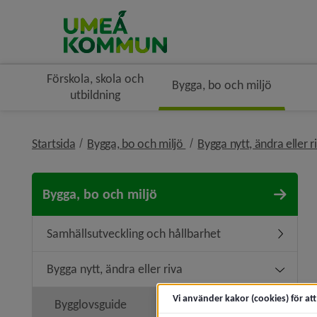
Förskola, skola och
Bygga, bo och miljö
utbildning
nivå i brödsmulenavigerin
Startsida
Bygga, bo och miljö
Bygga nytt, ändra eller r
Bygga, bo och miljö
Samhällsutveckling och hållbarhet
Undermen
Bygga nytt, ändra eller riva
Undermeny
Vi använder kakor (cookies) för at
Bygglovsguide
Undermen