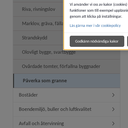
Vi använder vi oss av kakor (cookies)
Riva, rivningslov
funktioner som till exempel uppläsni
genom att klicka på inställningar.
Marklov, gräva, fälla träd
Läs gärna mer i vår cookiepolicy
Strandskydd
Godkänn nödvändiga kakor
Olovligt bygge, svartbygge
Ovårdade tomter, förfallna byggnader
Påverka som granne
Bostäder
Undermen
Boendemiljö, buller och luftkvalitet
Undermeny
Avfall och återvinning
Undermeny