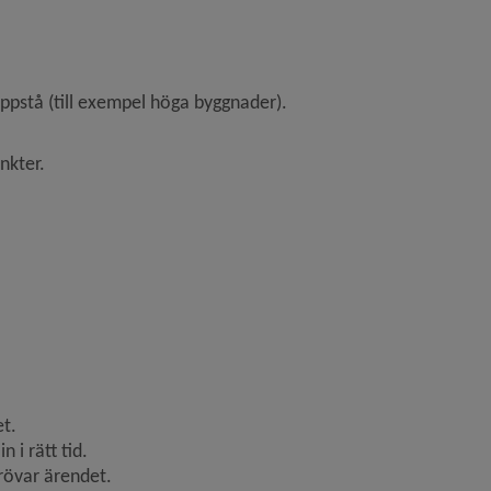
 uppstå (till exempel höga byggnader).
nkter.
et.
i rätt tid.
prövar ärendet.