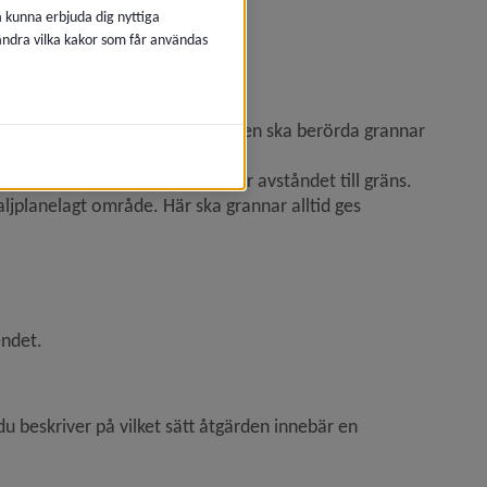
ehöver tänka på.
å kunna erbjuda dig nyttiga
 ändra vilka kakor som får användas
tgärden avviker från detaljplanen ska berörda grannar 
 om detaljplanen inte reglerar avståndet till gräns.
ljplanelagt område. Här ska grannar alltid ges 
ndet. 
du beskriver 
på vilket sätt åtgärden innebär en 