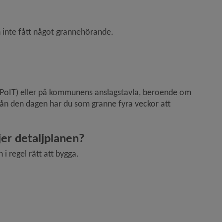
n
inte fått något grannehörande.
ar (PoIT) eller på kommunens anslagstavla, beroende om 
ån den dagen har du som granne fyra veckor att 
jer detaljplanen?
 regel rätt att bygga. 