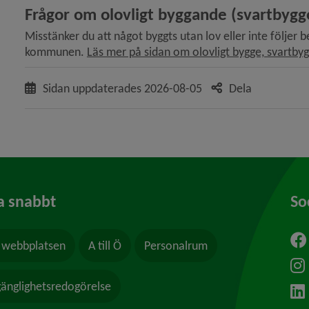
Frågor om olovligt byggande (svartbygg
Misstänker du att något byggts utan lov eller inte följer b
kommunen. 
Läs mer på sidan om olovligt bygge, svartby
Sidan uppdaterades
2026-08-05
Dela
a snabbt
So
webbplatsen
A till Ö
Personalrum
ytt fönster.
lgänglighetsredogörelse