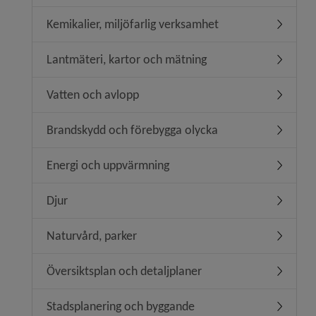
Kemikalier, miljöfarlig verksamhet
Undermeny
Lantmäteri, kartor och mätning
Undermen
Vatten och avlopp
Undermen
Brandskydd och förebygga olycka
Undermen
Energi och uppvärmning
Undermen
Djur
Undermen
Naturvård, parker
Undermen
Översiktsplan och detaljplaner
Undermeny
Stadsplanering och byggande
Undermen