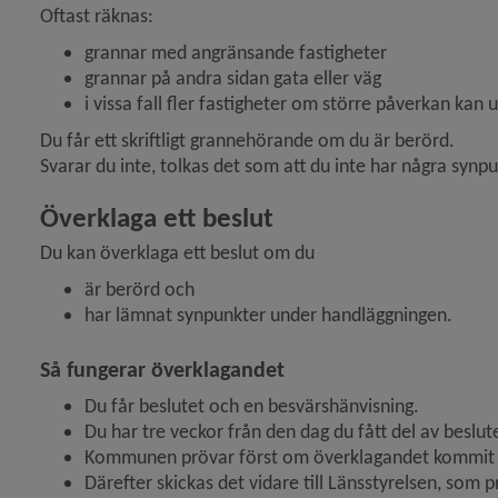
Oftast räknas:
y för Hälsoskydd
grannar med angränsande fastigheter
grannar på andra sidan gata eller väg
i vissa fall fler fastigheter om större påverkan kan
y för Ras och skred
Du får ett skriftligt grannehörande om du är berörd. 
Svarar du inte, tolkas det som att du inte har några synpu
Överklaga ett beslut
Du kan överklaga ett beslut om du
är berörd och
har lämnat synpunkter under handläggningen.
Så fungerar överklagandet
Du får beslutet och en besvärshänvisning.
Du har tre veckor från den dag du fått del av beslut
Kommunen prövar först om överklagandet kommit in 
Därefter skickas det vidare till Länsstyrelsen, som 