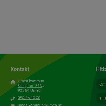
Kontakt
Hitt
Umeå kommun
Om 
Länk till annan webbplats, öppnas i n
Skolgatan 31A
901 84 Umeå
090-16 10 00
Til
umea.kommun@umea.se