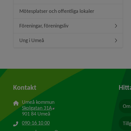
Mötesplatser och offentliga lokaler
Föreningar, föreningsliv
Undermeny
Ung i Umeå
Undermen
Kontakt
Hitt
Umeå kommun
Om 
Länk till annan webbplats, öppnas i n
Skolgatan 31A
901 84 Umeå
090-16 10 00
Til