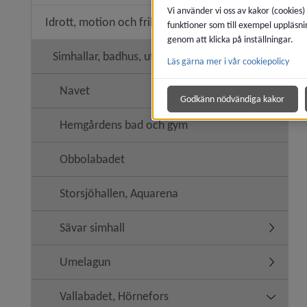
Vi använder vi oss av kakor (cookies)
Idrott, motion och friluftsliv
funktioner som till exempel uppläsni
Undermeny
genom att klicka på inställningar.
Simhallar, badhus, utebassänger
Läs gärna mer i vår cookiepolicy
Undermen
Navet
Godkänn nödvändiga kakor
Hemgårdens bad och gym
Obbolabadet
Storsjöhallen, Aquarena
Sävar simhall
Undermen
Umelagun
Undermen
Vallabadet, Hörnefors
Undermen