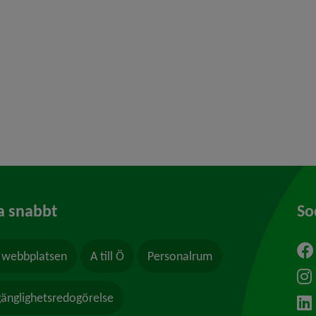
 för Föreningar, föreningsliv
y för Ung i Umeå
a snabbt
So
webbplatsen
A till Ö
Personalrum
ytt fönster.
lgänglighetsredogörelse