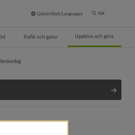
Till innehållet
Sök
Giälah/Kieli/Languages
Uppleva och göra
töd
Trafik och gator
en
vå i brödsmulenavigeringen
nivå i brödsmulenavigeringen
Seniordag