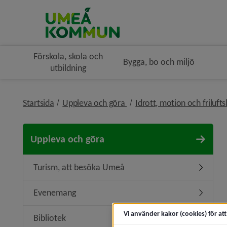
Förskola, skola och
Bygga, bo och miljö
utbildning
nivå i brödsmulenavigeringe
Startsida
Uppleva och göra
Idrott, motion och frilufts
Uppleva och göra
Turism, att besöka Umeå
Undermen
Evenemang
Underme
Vi använder kakor (cookies) för at
Bibliotek