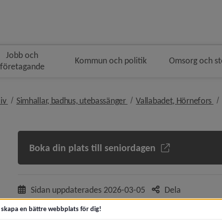
Jobb och
Kommun och politik
Omsorg och s
företagande
n
nivå i brödsmulenavigeringen
nivå i brödsmulenavigering
ni
liv
Simhallar, badhus, utebassänger
Vallabadet, Hörnefors
Boka din plats till seniordagen
y för Turism, att besöka Umeå
Sidan uppdaterades
2026-03-05
Dela
ny för Evenemang
t skapa en bättre webbplats för dig!