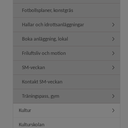
Fotbollsplaner, konstgräs
Hallar och idrottsanläggningar
Undermeny
Boka anläggning, lokal
Undermen
Friluftsliv och motion
Undermeny
SM-veckan
Undermen
Kontakt SM-veckan
Träningspass, gym
Undermen
Kultur
Undermen
Kulturskolan