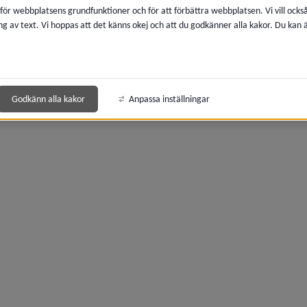
 för webbplatsens grundfunktioner och för att förbättra webbplatsen. Vi vill ocks
ng av text. Vi hoppas att det känns okej och att du godkänner alla kakor. Du kan
 för Idrott, motion och friluftsliv
y för Simhallar, badhus, utebassänger
Godkänn alla kakor
Anpassa inställningar
y för Sävar simhall
y för Umelagun
y för Vallabadet, Hörnefors