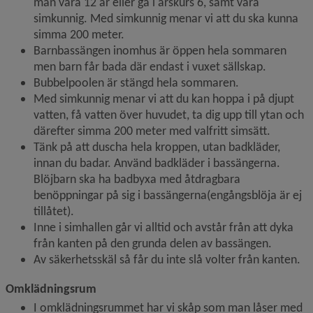
man vara 12 år eller gå i årskurs 6, samt vara 
simkunnig. Med simkunnig menar vi att du ska kunna 
simma 200 meter.
Barnbassängen inomhus är öppen hela sommaren 
men barn får bada där endast i vuxet sällskap.
Bubbelpoolen är stängd hela sommaren.
Med simkunnig menar vi att du kan hoppa i på djupt 
vatten, få vatten över huvudet, ta dig upp till ytan och 
därefter simma 200 meter med valfritt simsätt.
Tänk på att duscha hela kroppen, utan badkläder, 
innan du badar. Använd badkläder i bassängerna. 
Blöjbarn ska ha badbyxa med åtdragbara 
benöppningar på sig i bassängerna(engångsblöja är ej 
tillåtet).
Inne i simhallen går vi alltid och avstår från att dyka 
från kanten på den grunda delen av bassängen.
Av säkerhetsskäl så får du inte slå volter från kanten.
Omklädningsrum
I omklädningsrummet har vi skåp som man låser med 