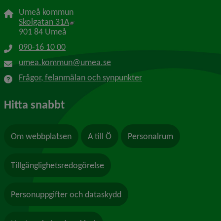
Umeå kommun
Länk till annan webbplats, öppnas i nytt f
Skolgatan 31A
901 84 Umeå
090-16 10 00
umea.kommun@umea.se
Frågor, felanmälan och synpunkter
Hitta snabbt
Om webbplatsen
A till Ö
Personalrum
Tillgänglighetsredogörelse
Personuppgifter och dataskydd