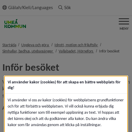
ll innehållet
Giälah/Kieli/Languages
Sök
MENY
nivå i brödsmulenavigeringen
nivå i brödsmulenavi
Startsida
Uppleva och göra
Idrott, motion och friluftsliv
nivå i brödsmulenavigeringen
nivå i brödsmulenaviger
nivå i 
Simhallar, badhus, utebassänger
Vallabadet, Hörnefors
Inför besöket
Inför besöket
Vi vill att alla våra besökare ska ha en trevlig upplevelse och 
Vi använder kakor (cookies) för att skapa en bättre webbplats för
dig!
känna sig trygga. Därför har vi samlat en del information 
som är bra att känna till inför ditt besök på den här sidan.
Vi använder vi oss av kakor (cookies) för webbplatsens grundfunktioner
och för att förbättra webbplatsen. Vi vill också kunna erbjuda dig
Allmänt
nyttiga funktioner som till exempel uppläsning av text. Vi hoppas att
Alla besök sker under eget ansvar och du ansvarar 
det känns okej och att du godkänner alla kakor. Du kan ändra vilka
själv för dina tillhörigheter. Livräddnings­utbildad 
kakor som får användas genom att klicka på inställningar.
personal finns alltid på plats i anläggningen.