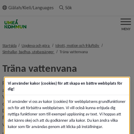
ll innehållet
Giälah/Kieli/Languages
Sök
MENY
nivå i brödsmulenavigeringen
nivå i brödsmulenavi
Startsida
Uppleva och göra
Idrott, motion och friluftsliv
nivå i brödsmulenavigeringen
nivå i brödsmulenavigeringe
Simhallar, badhus, utebassänger
Träna vattenvana
Träna vattenvana
För att lära sig simma måste man börja med grunden som 
Vi använder kakor (cookies) för att skapa en bättre webbplats för
dig!
all simkunskap bygger på, den kallas vattenvana. 
Vattenvana handlar om att ha kunskap för att kunna 
Vi använder vi oss av kakor (cookies) för webbplatsens grundfunktioner
orientera sig i och under vatten på ett tryggt och säkert vis. 
och för att förbättra webbplatsen. Vi vill också kunna erbjuda dig
Det är viktigt att introducera vattenvana redan i tidig ålder 
nyttiga funktioner som till exempel uppläsning av text. Vi hoppas att
för att skapa förutsättningar att lära sig simma, och på så 
det känns okej och att du godkänner alla kakor. Du kan ändra vilka
vis minska risken för drunkningstillbud.
kakor som får användas genom att klicka på inställningar.