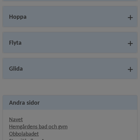
Hoppa
Flyta
Glida
Andra sidor
Länk till annan webbplats, öppnas i nytt fönster.
Navet
Hemgårdens bad och gym
Obbolabadet