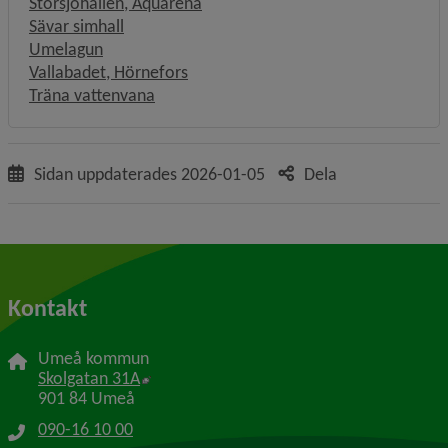
Länk till annan webbplats, öppnas i
Storsjöhallen, Aquarena
Sävar simhall
Umelagun
Vallabadet, Hörnefors
Träna vattenvana
Sidan uppdaterades
2026-01-05
Dela
Kontakt
Umeå kommun
Länk till annan webbplats, öppnas i nytt f
Skolgatan 31A
901 84 Umeå
090-16 10 00