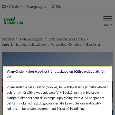
ll innehållet
Giälah/Kieli/Languages
Sök
MENY
nivå i brödsmulenavigeringen
nivå i brödsmulenavi
Startsida
Uppleva och göra
Idrott, motion och friluftsliv
nivå i brödsmulenavigeringen
nivå i brödsmulenaviger
nivå i brö
Simhallar, badhus, utebassänger
Vallabadet, Hörnefors
Bassänger
Vi använder kakor (cookies) för att skapa en bättre webbplats för
dig!
Vi använder vi oss av kakor (cookies) för webbplatsens grundfunktioner
och för att förbättra webbplatsen. Vi vill också kunna erbjuda dig
nyttiga funktioner som till exempel uppläsning av text. Vi hoppas att
det känns okej och att du godkänner alla kakor. Du kan ändra vilka
kakor som får användas genom att klicka på inställningar.