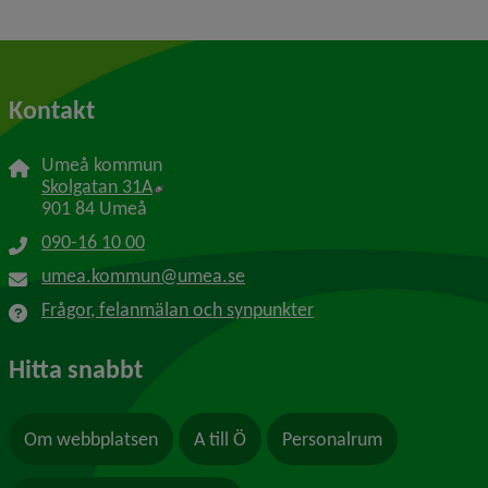
Kontakt
Umeå kommun
Länk till annan webbplats, öppnas i nytt f
Skolgatan 31A
901 84 Umeå
090-16 10 00
umea.kommun@umea.se
Frågor, felanmälan och synpunkter
Hitta snabbt
Om webbplatsen
A till Ö
Personalrum